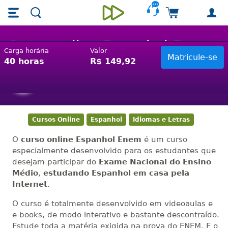
Skip main navigation
Skip to main content
Carrinho de 
Unieducar
Curso online Espanhol Enem
Carga horária
Valor
40 horas
R$ 149,92
Serial Dealer
Hub de Empreendedorismo e Inovação
Cursos Online
Espanhol
Idiomas e Letras
O
curso online Espanhol Enem
é um curso
especialmente desenvolvido para os estudantes que
desejam participar do
Exame Nacional do Ensino
Médio
,
estudando Espanhol em casa pela
Internet
.
O curso é totalmente desenvolvido em videoaulas e
e-books, de modo interativo e bastante descontraído.
Estude toda a matéria exigida na prova do ENEM. E o