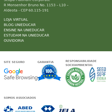
R Monsenhor Bruno No. 1153 – L10 –
Aldeota - CEP 60.115-191
LOJA VIRTUAL
BLOG UNIEDUCAR
ENSINE NA UNIEDUCAR
ESTUDAM NA UNIEDUCAR
OUVIDORIA
RESPONSABILIDADE
SITE SEGURO
GARANTIA
SOCIOAMBIENTAL
Google - Status do site no Nave
Garantia de satisfaçã
A Unieduc
SOMOS ASSOCIADOS
Associada a ABED
Associada a CRA-CE
Associada a IE