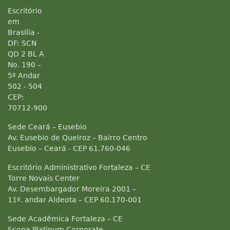
Escritório
em
Brasília -
DF: SCN
QD 2 BL A
No. 190 –
5º Andar
502 - 504
CEP:
70712-900
Sede Ceará – Eusebio
Av. Eusebio de Queiroz – Bairro Centro
Eusebio – Ceará - CEP 61.760-046
Escritório Administrativo Fortaleza – CE
Torre Novais Center
Av. Desembargador Moreira 2001 –
11º. andar Aldeota – CEP 60.170-001
Sede Acadêmica Fortaleza – CE
Scopa Platinum Corporate