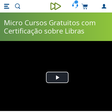
Skip main navigation
Skip to main content
Carrinho de c
Unieducar
Micro Cursos Gratuitos com
Certificação sobre Libras
Play
Video