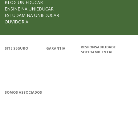
BLOG UNIEDUCAR
ENSINE NA UNIEDUCAR
ESTUDAM NA UNIEDUCAR
OUVIDORIA
RESPONSABILIDADE
SITE SEGURO
GARANTIA
SOCIOAMBIENTAL
Google - Status do site no Navega
Garantia de satisfação
A Unieduca
SOMOS ASSOCIADOS
Associada a ABED
Associada a CRA-CE
Associada a IELA
Associada a UN Global 