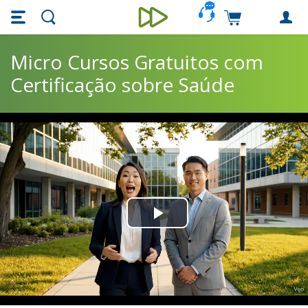
Skip main navigation
Skip to main content
Carrinho de c
Unieducar
Micro Cursos Gratuitos com
Certificação sobre Saúde
Play
Video