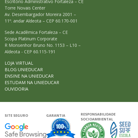
Escritório Administrativo Fortaleza – CE
Torre Novais Center
Av. Desembargador Moreira 2001 –
11º. andar Aldeota – CEP 60.170-001
Sede Acadêmica Fortaleza – CE
Scopa Platinum Corporate
R Monsenhor Bruno No. 1153 – L10 –
Aldeota - CEP 60.115-191
LOJA VIRTUAL
BLOG UNIEDUCAR
ENSINE NA UNIEDUCAR
ESTUDAM NA UNIEDUCAR
OUVIDORIA
RESPONSABILIDADE
SITE SEGURO
GARANTIA
SOCIOAMBIENTAL
Google - Status do site no Navega
Garantia de satisfação
A Unieduca