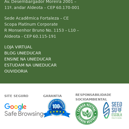
Av. Desembargador Moreira 2001 –
11º. andar Aldeota – CEP 60.170-001
Sede Acadêmica Fortaleza – CE
Scopa Platinum Corporate
R Monsenhor Bruno No. 1153 – L10 –
Aldeota - CEP 60.115-191
LOJA VIRTUAL
BLOG UNIEDUCAR
ENSINE NA UNIEDUCAR
ESTUDAM NA UNIEDUCAR
OUVIDORIA
RESPONSABILIDADE
SITE SEGURO
GARANTIA
SOCIOAMBIENTAL
Google - Status do site no Nave
Garantia de satisfaçã
A Unieduc