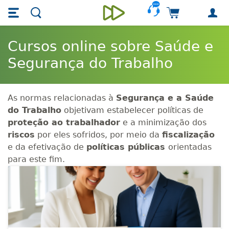
Skip main navigation
Skip to main content
Carrinho de 
Unieducar
Cursos online sobre Saúde e
Segurança do Trabalho
As normas relacionadas à
Segurança e a Saúde
do Trabalho
objetivam estabelecer políticas de
proteção ao trabalhador
e a minimização dos
riscos
por eles sofridos, por meio da
fiscalização
e da efetivação de
políticas públicas
orientadas
para este fim.