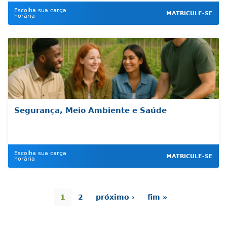
Escolha sua carga
MATRICULE-SE
horária
Segurança, Meio Ambiente e Saúde
Escolha sua carga
MATRICULE-SE
horária
1
2
próximo ›
fim »