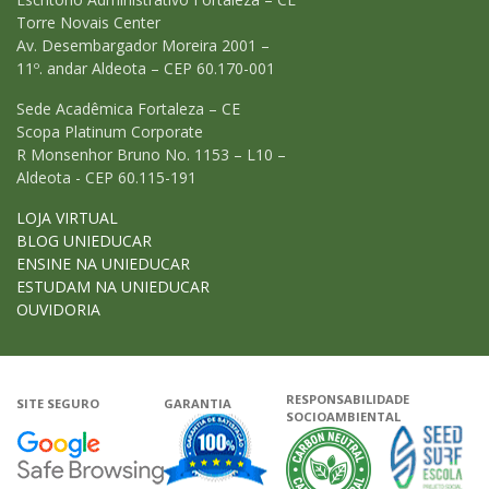
Torre Novais Center
Av. Desembargador Moreira 2001 –
11º. andar Aldeota – CEP 60.170-001
Sede Acadêmica Fortaleza – CE
Scopa Platinum Corporate
R Monsenhor Bruno No. 1153 – L10 –
Aldeota - CEP 60.115-191
LOJA VIRTUAL
BLOG UNIEDUCAR
ENSINE NA UNIEDUCAR
ESTUDAM NA UNIEDUCAR
OUVIDORIA
RESPONSABILIDADE
SITE SEGURO
GARANTIA
SOCIOAMBIENTAL
Google - Status do site no Navega
Garantia de satisfação
A Unieduca