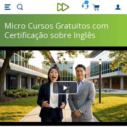
Skip main navigation
Skip to main content
Carrinho de c
Unieducar
Micro Cursos Gratuitos com
Certificação sobre Inglês
Play
Video