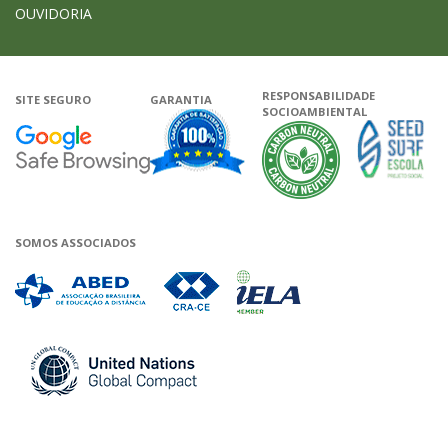
OUVIDORIA
RESPONSABILIDADE
SITE SEGURO
GARANTIA
SOCIOAMBIENTAL
Google - Status do site no Navega
Garantia de satisfação
A Unieduca
SOMOS ASSOCIADOS
Associada a ABED
Associada a CRA-CE
Associada a IELA
Associada a UN Global 