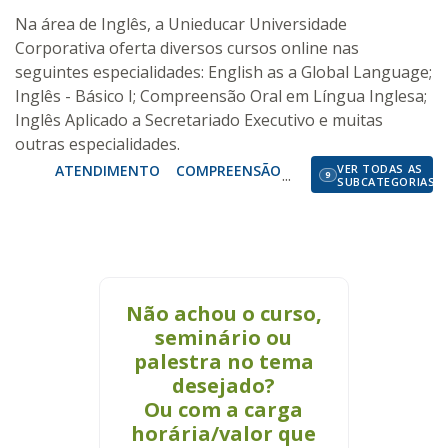
Na área de Inglês, a Unieducar Universidade
Corporativa oferta diversos cursos online nas
seguintes especialidades: English as a Global Language;
Inglês - Básico I; Compreensão Oral em Língua Inglesa;
Inglês Aplicado a Secretariado Executivo e muitas
outras especialidades.
ATENDIMENTO
COMPREENSÃO ORAL
VER TODAS AS
FUNDAMENTAL
9
SUBCATEGORIAS
Não achou o curso,
seminário ou
palestra no tema
desejado?
Ou com a carga
horária/valor que