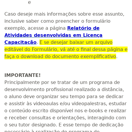
e
Caso deseje mais informações sobre esse assunto,
inclusive saber como preencher o formulário
exemplo, acesse a página
Relatório de
Atividades desenvolvidas em Licença
Capacitação
.
E se desejar baixar um arquivo
editável do Formulário, vá até o final dessa página e
faça o download do documento exemplificativo
.
IMPORTANTE!
Principalmente por se tratar de um programa de
desenvolvimento profissional realizado a distância,
o aluno deve organizar seu tempo para se dedicar
e assistir às videoaulas e/ou videopalestras, estudar
o conteúdo escrito disponível nos e-books e realizar
e receber consultas e orientações, interagindo com
o seu tutor designado. E esse tempo de dedicação
necessário à realização do programa de