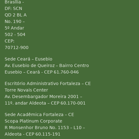
Brasília -
DF: SCN
QD 2 BL A
No. 190 –
5º Andar
502 - 504
CEP:
70712-900
Sede Ceará – Eusebio
Av. Eusebio de Queiroz – Bairro Centro
Eusebio – Ceará - CEP 61.760-046
Escritório Administrativo Fortaleza – CE
Torre Novais Center
Av. Desembargador Moreira 2001 –
11º. andar Aldeota – CEP 60.170-001
Sede Acadêmica Fortaleza – CE
Scopa Platinum Corporate
R Monsenhor Bruno No. 1153 – L10 –
Aldeota - CEP 60.115-191