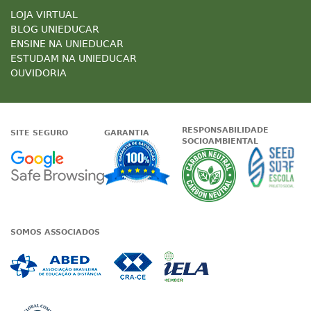
LOJA VIRTUAL
BLOG UNIEDUCAR
ENSINE NA UNIEDUCAR
ESTUDAM NA UNIEDUCAR
OUVIDORIA
RESPONSABILIDADE
SITE SEGURO
GARANTIA
SOCIOAMBIENTAL
Google - Status do site no Nave
Garantia de satisfaçã
A Unieduc
SOMOS ASSOCIADOS
Associada a ABED
Associada a CRA-CE
Associada a IE
Associada a UN Global