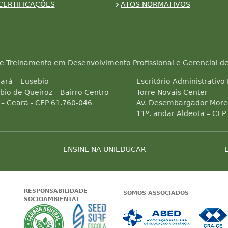
CERTIFICAÇÕES
ATOS NORMATIVOS
e Treinamento em Desenvolvimento Profissional e Gerencial de
ará – Eusebio
Escritório Administrativo
bio de Queiroz – Bairro Centro
Torre Novais Center
 – Ceará - CEP 61.760-046
Av. Desembargador Morei
11º. andar Aldeota – CEP
ENSINE NA UNIEDUCAR
RESPONSABILIDADE
SOMOS ASSOCIADOS
SOCIOAMBIENTAL
 Status do site no Navegação segura
Garantia de satisfação
A Unieducar neutraliza a emissão de gas
Seed Surf Escola projeto soc