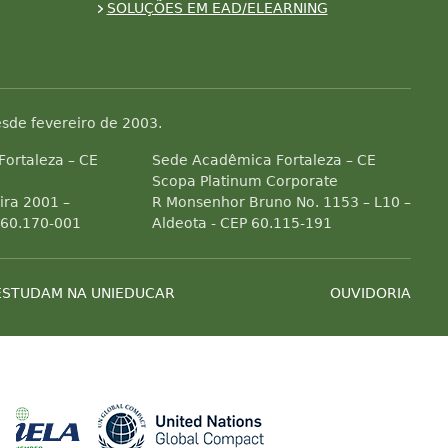
SOLUÇÕES EM EAD/ELEARNING
sde fevereiro de 2003.
 Fortaleza – CE
Sede Acadêmica Fortaleza – CE
Scopa Platinum Corporate
ra 2001 –
R Monsenhor Bruno No. 1153 – L10 –
 60.170-001
Aldeota - CEP 60.115-191
ESTUDAM NA UNIEDUCAR
OUVIDORIA
Associada a ABED
Associada a CRA-CE
Associada a IELA
Associada a 
es de efeito estufa
ial