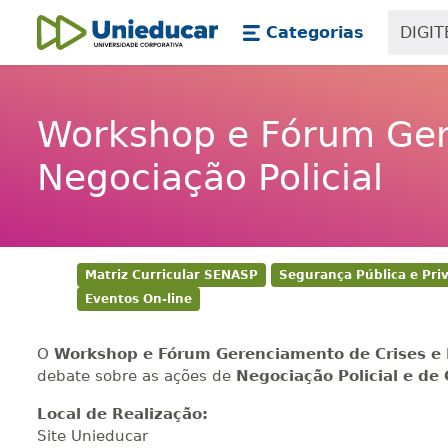
Skip main navigation
Skip to main content
Categorias
Unieducar
Workshop e Fórum Ger
Negociação Policial
Matriz Curricular SENASP
Segurança Pública e Pri
Eventos On-line
O
Workshop e Fórum Gerenciamento de Crises e N
debate sobre as ações de
Negociação Policial e de
Local de Realização:
Site Unieducar