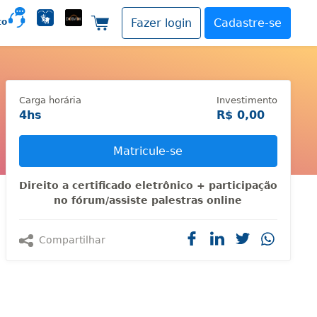
to
Fazer login
Cadastre-se
Carrinho de compras
Carga horária
Investimento
4hs
R$ 0,00
Matricule-se
Direito a certificado eletrônico + participação
no fórum/assiste palestras online
Compartilhar