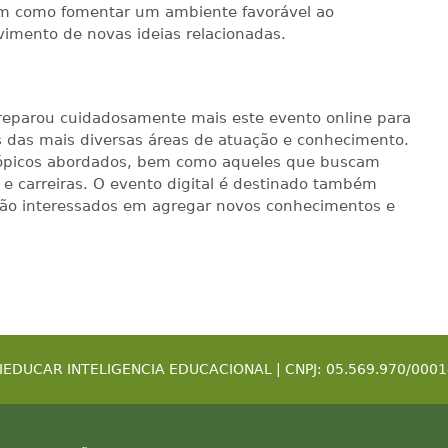
em como fomentar um ambiente favorável ao
imento de novas ideias relacionadas.
preparou cuidadosamente mais este evento online para
s das mais diversas áreas de atuação e conhecimento.
 tópicos abordados, bem como aqueles que buscam
 e carreiras. O evento digital é destinado também
tão interessados em agregar novos conhecimentos e
IEDUCAR INTELIGENCIA EDUCACIONAL | CNPJ: 05.569.970/0001