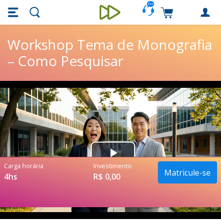
Skip main navigation
Skip to main content
Carrinho de c
Unieducar
Workshop Tema de Monografia
– Como Pesquisar
Play
Carga horária
Investimento
Matricule-se
4hs
R$ 0,00
Video