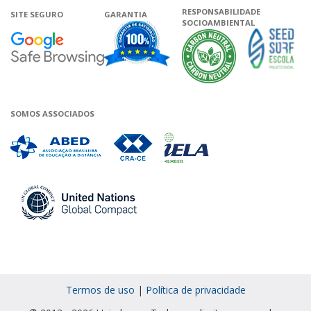
RESPONSABILIDADE
SITE SEGURO
GARANTIA
SOCIOAMBIENTAL
Google - Status do site no Navega
Garantia de satisfação
A Unieduca
SOMOS ASSOCIADOS
Associada a ABED
Associada a CRA-CE
Associada a IELA
Associada a UN Global 
Termos de uso
|
Política de privacidade