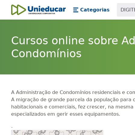
Skip main navigation
Skip to main content
Categorias
Unieducar
Cursos online sobre A
Condomínios
A Administração de Condomínios residenciais e co
A migração de grande parcela da população para o
habitacionais e comerciais, fez crescer, na mesm
especializados em gerir esses equipamentos.
.