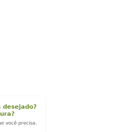
a desejado?
cura?
ue você precisa.