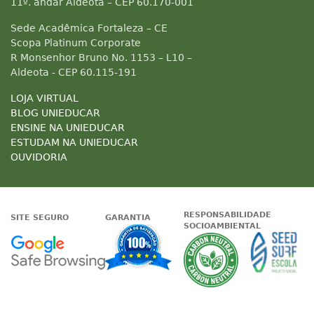
11º. andar Aldeota – CEP 60.170-001
Sede Acadêmica Fortaleza – CE
Scopa Platinum Corporate
R Monsenhor Bruno No. 1153 – L10 –
Aldeota - CEP 60.115-191
LOJA VIRTUAL
BLOG UNIEDUCAR
ENSINE NA UNIEDUCAR
ESTUDAM NA UNIEDUCAR
OUVIDORIA
RESPONSABILIDADE
SITE SEGURO
GARANTIA
SOCIOAMBIENTAL
Google - Status do site no Nave
Garantia de satisfaçã
A Unieduc