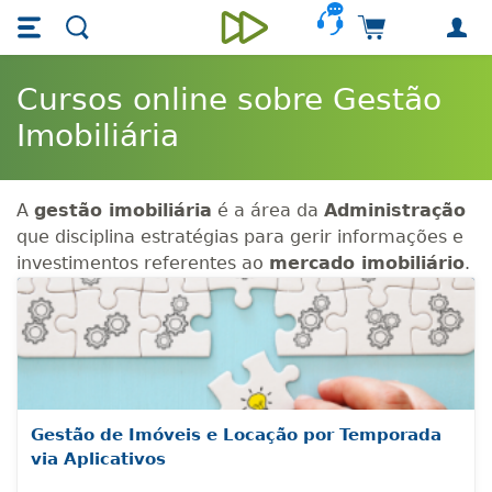
Skip main navigation
Skip to main content
Carrinho de 
Unieducar
Cursos online sobre Gestão
Imobiliária
A
gestão imobiliária
é a área da
Administração
que disciplina estratégias para gerir informações e
investimentos referentes ao
mercado imobiliário
.
Gestão de Imóveis e Locação por Temporada
via Aplicativos