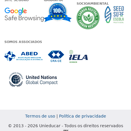
SITE SEGURO
GARANTIA
SOCIOAMBIENTAL
Google - Status do site no Nave
Garantia de satisfaçã
A Unieduc
SOMOS ASSOCIADOS
Associada a ABED
Associada a CRA-CE
Associada a IE
Associada a UN Global
Termos de uso
|
Política de privacidade
© 2013 - 2026 Unieducar - Todos os direitos reservados