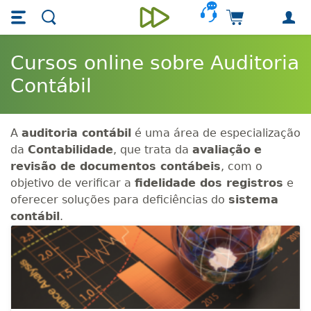
Skip main navigation
Skip to main content
Carrinho de 
Unieducar
Cursos online sobre Auditoria
Contábil
A
auditoria contábil
é uma área de especialização
da
Contabilidade
, que trata da
avaliação
e
revisão de documentos contábeis
, com o
objetivo de verificar a
fidelidade dos registros
e
oferecer soluções para deficiências do
sistema
contábil
.