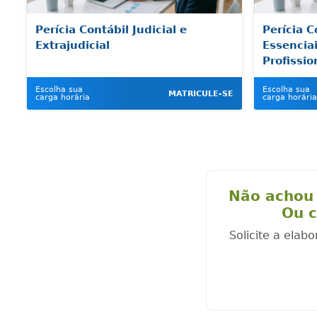
Perícia Contábil Judicial e
Perícia C
Extrajudicial
Essencia
Profissio
Escolha sua
Escolha sua
MATRICULE-SE
carga horária
carga horária
Não achou 
Ou c
Solicite a elab