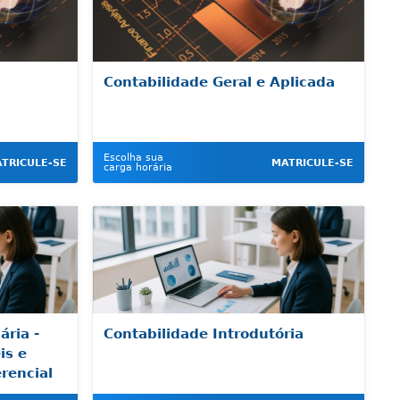
Contabilidade Geral e Aplicada
Escolha sua
TRICULE-SE
MATRICULE-SE
carga horária
ária -
Contabilidade Introdutória
is e
rencial