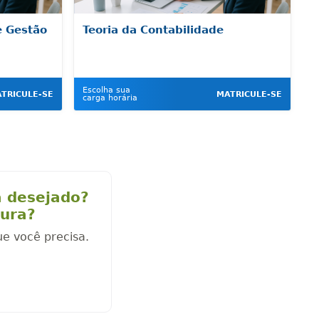
e Gestão
Teoria da Contabilidade
Escolha sua
TRICULE-SE
MATRICULE-SE
carga horária
a desejado?
cura?
ue você precisa.