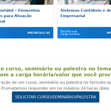
ontábil – Elementos
Sistemas Contábeis e d
is para Atuação
Empresarial
nal
Escolha sua
MATRICULE-SE
MA
carga horária
o curso, seminário ou palestra no tem
om a carga horária/valor que você pro
oração de um curso, seminário ou palestra no formato q
Prometemos responder em no máximo 24 horas úteis.
SOLICITAR CURSO/SEMINÁRIO/PALESTRA