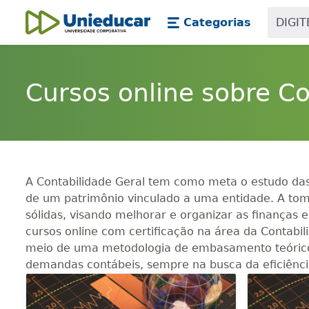
Skip main navigation
Skip to main content
Categorias
Unieducar
Cursos online sobre Co
A Contabilidade Geral tem como meta o estudo das d
de um patrimônio vinculado a uma entidade. A to
sólidas, visando melhorar e organizar as finanças 
cursos online com certificação na área da Contabili
meio de uma metodologia de embasamento teórico e
demandas contábeis, sempre na busca da eficiênci