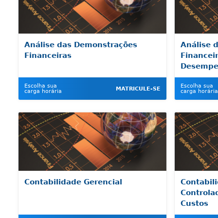
Análise das Demonstrações
Análise 
Financeiras
Financei
Desempe
Escolha sua
Escolha sua
MATRICULE-SE
carga horária
carga horária
Contabilidade Gerencial
Contabil
Controla
Custos