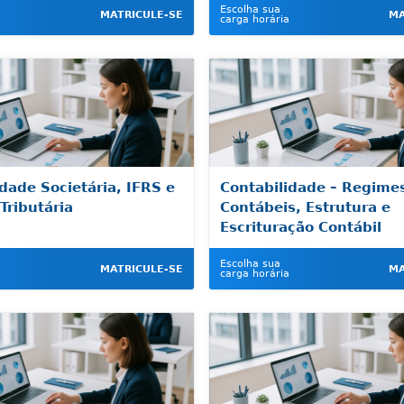
Escolha sua
MATRICULE-SE
MA
carga horária
dade Societária, IFRS e
Contabilidade – Regime
Tributária
Contábeis, Estrutura e
Escrituração Contábil
Escolha sua
MATRICULE-SE
MA
carga horária