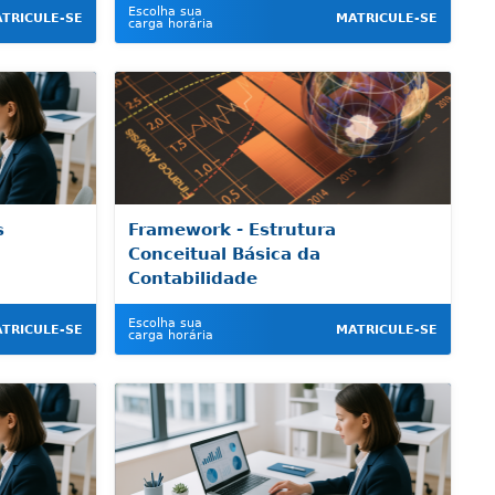
Escolha sua
TRICULE-SE
MATRICULE-SE
carga horária
s
Framework - Estrutura
Conceitual Básica da
Contabilidade
Escolha sua
TRICULE-SE
MATRICULE-SE
carga horária