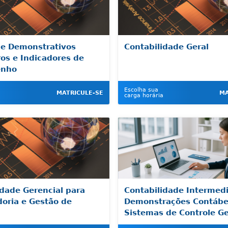
de Demonstrativos
Contabilidade Geral
ros e Indicadores de
nho
Escolha sua
MATRICULE-SE
MA
carga horária
idade Gerencial para
Contabilidade Intermedi
doria e Gestão de
Demonstrações Contábe
Sistemas de Controle Ge