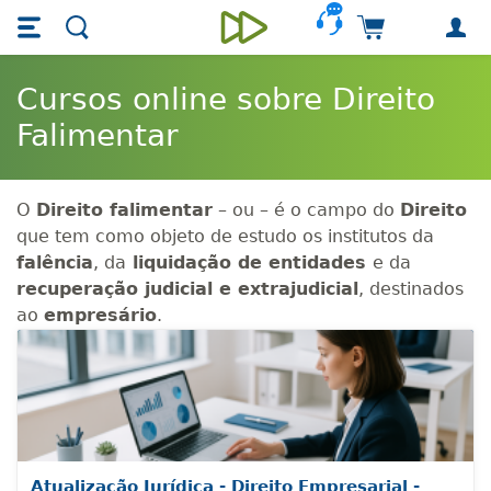
Skip main navigation
Skip to main content
Carrinho de 
Unieducar
Cursos online sobre Direito
Falimentar
O
Direito falimentar
– ou – é o campo do
Direito
que tem como objeto de estudo os institutos da
falência
, da
liquidação de entidades
e da
recuperação
judicial e extrajudicial
, destinados
ao
empresário
.
Atualização Jurídica - Direito Empresarial -