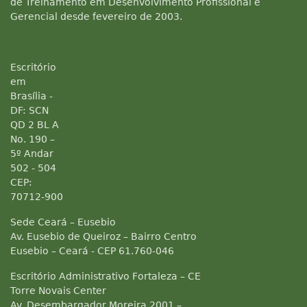
de Treinamento em Desenvolvimento Profissional e
Gerencial desde fevereiro de 2003.
Escritório
em
Brasília -
DF: SCN
QD 2 BL A
No. 190 –
5º Andar
502 - 504
CEP:
70712-900
Sede Ceará – Eusebio
Av. Eusebio de Queiroz – Bairro Centro
Eusebio – Ceará - CEP 61.760-046
Escritório Administrativo Fortaleza – CE
Torre Novais Center
Av. Desembargador Moreira 2001 –