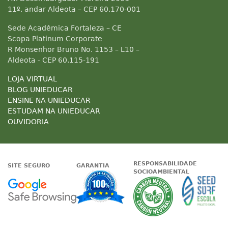
11º. andar Aldeota – CEP 60.170-001
Sede Acadêmica Fortaleza – CE
Scopa Platinum Corporate
R Monsenhor Bruno No. 1153 – L10 –
Aldeota - CEP 60.115-191
LOJA VIRTUAL
BLOG UNIEDUCAR
ENSINE NA UNIEDUCAR
ESTUDAM NA UNIEDUCAR
OUVIDORIA
RESPONSABILIDADE
SITE SEGURO
GARANTIA
SOCIOAMBIENTAL
Google - Status do site no Nave
Garantia de satisfaçã
A Unieduc