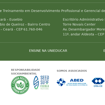
e Treinamento em Desenvolvimento Profissional e Gerencial de
ará – Eusebio
Escritório Administrativo
bio de Queiroz – Bairro Centro
Torre Novais Center
 – Ceará - CEP 61.760-046
Av. Desembargador Morei
11º. andar Aldeota – CEP
ENSINE NA UNIEDUCAR
RESPONSABILIDADE
SOMOS ASSOCIADOS
SOCIOAMBIENTAL
 Status do site no Navegação segura
Garantia de satisfação
A Unieducar neutraliza a emissão de gas
Seed Surf Escola projeto soc