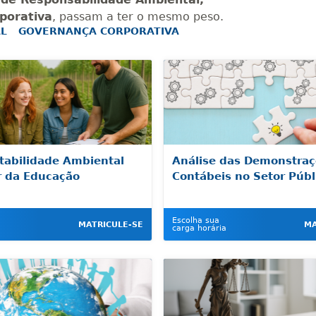
porativa
, passam a ter o mesmo peso.
AL
GOVERNANÇA CORPORATIVA
tabilidade Ambiental
Análise das Demonstraç
ar da Educação
Contábeis no Setor Públ
Escolha sua
MATRICULE-SE
MA
carga horária