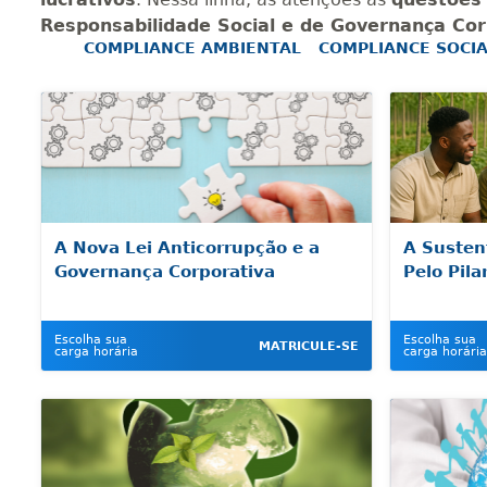
Responsabilidade Social e de Governança Cor
COMPLIANCE AMBIENTAL
COMPLIANCE SOCI
A Nova Lei Anticorrupção e a
A Susten
Governança Corporativa
Pelo Pil
Escolha sua
Escolha sua
MATRICULE-SE
carga horária
carga horária