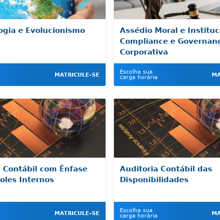
ogia e Evolucionismo
Assédio Moral e Instituc
Compliance e Governan
Corporativa
Escolha sua
MATRICULE-SE
MA
carga horária
a Contábil com Ênfase
Auditoria Contábil das
oles Internos
Disponibilidades
Escolha sua
MATRICULE-SE
MA
carga horária