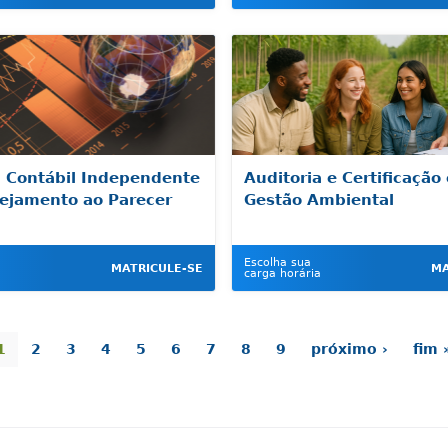
a Contábil Independente
Auditoria e Certificação
nejamento ao Parecer
Gestão Ambiental
Escolha sua
MATRICULE-SE
MA
carga horária
1
2
3
4
5
6
7
8
9
próximo ›
fim 