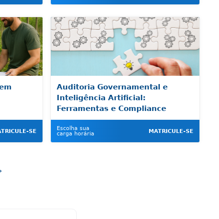
 em
Auditoria Governamental e
Inteligência Artificial:
Ferramentas e Compliance
Escolha sua
TRICULE-SE
MATRICULE-SE
carga horária
»