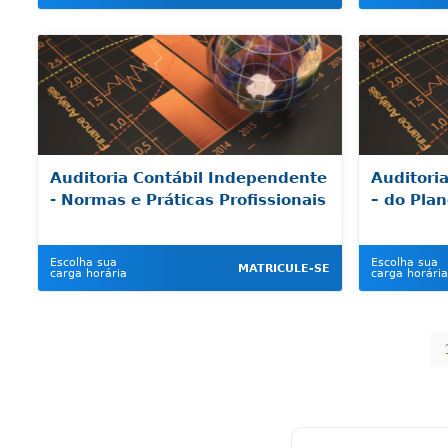
Auditoria Contábil Independente
Auditori
- Normas e Práticas Profissionais
– do Pla
Escolha sua
Escolha sua
MATRICULE-SE
carga horária
carga horária