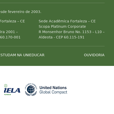
sde fevereiro de 2003.
 Fortaleza – CE
Sede Acadêmica Fortaleza – CE
Scopa Platinum Corporate
ra 2001 –
R Monsenhor Bruno No. 1153 – L10 –
 60.170-001
Aldeota - CEP 60.115-191
ESTUDAM NA UNIEDUCAR
OUVIDORIA
Associada a ABED
Associada a CRA-CE
Associada a IELA
Associada a 
es de efeito estufa
ial