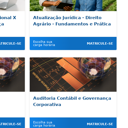
ional X
Atualização Jurídica - Direito
ça
Agrário - Fundamentos e Prática
Escolha sua
TRICULE-SE
MATRICULE-SE
carga horária
Auditoria Contábil e Governança
Corporativa
Escolha sua
TRICULE-SE
MATRICULE-SE
carga horária