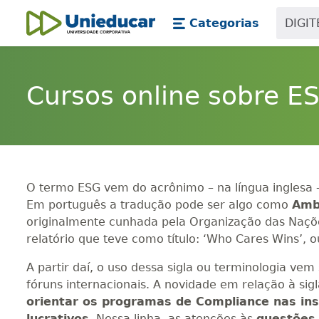
Skip main navigation
Skip to main content
Categorias
Unieducar
Cursos online sobre E
O termo ESG vem do acrônimo – na língua inglesa 
Em português a tradução pode ser algo como
Ambi
originalmente cunhada pela Organização das Naçõ
relatório que teve como título: ‘Who Cares Wins’, 
A partir daí, o uso dessa sigla ou terminologia v
fóruns internacionais. A novidade em relação à sig
orientar os programas de Compliance nas inst
lucrativos
. Nessa linha, as atenções às
questões 