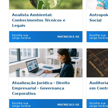
Analista Ambiental:
Antropol
Conhecimentos Técnicos e
Social
Legais
Escolha sua
Escolha sua
MATRICULE-SE
carga horária
carga horária
Atualização Jurídica - Direito
Auditori
Empresarial - Governança
em Contr
Corporativa
Escolha sua
Escolha sua
MATRICULE-SE
carga horária
carga horária