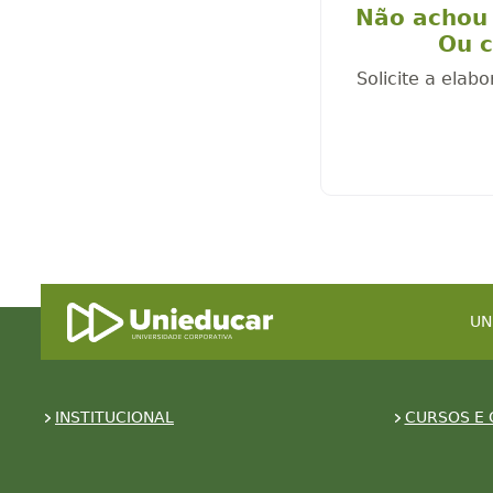
Não achou 
Ou c
Solicite a elab
UN
INSTITUCIONAL
CURSOS E 