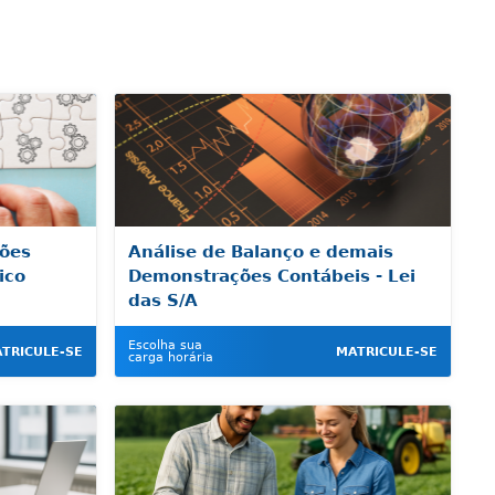
ões
Análise de Balanço e demais
ico
Demonstrações Contábeis - Lei
das S/A
Escolha sua
TRICULE-SE
MATRICULE-SE
carga horária