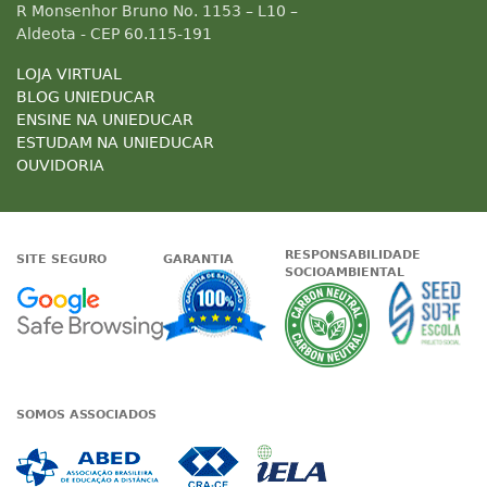
R Monsenhor Bruno No. 1153 – L10 –
Aldeota - CEP 60.115-191
LOJA VIRTUAL
BLOG UNIEDUCAR
ENSINE NA UNIEDUCAR
ESTUDAM NA UNIEDUCAR
OUVIDORIA
RESPONSABILIDADE
SITE SEGURO
GARANTIA
SOCIOAMBIENTAL
Google - Status do site no Nave
Garantia de satisfaçã
A Unieduc
SOMOS ASSOCIADOS
Associada a ABED
Associada a CRA-CE
Associada a IE