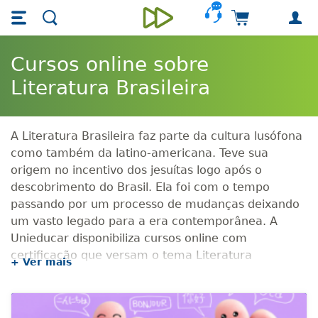
Skip main navigation
Skip to main content
Carrinho de 
Unieducar
Cursos online sobre
Literatura Brasileira
A Literatura Brasileira faz parte da cultura lusófona
como também da latino-americana. Teve sua
origem no incentivo dos jesuítas logo após o
descobrimento do Brasil. Ela foi com o tempo
passando por um processo de mudanças deixando
um vasto legado para a era contemporânea. A
Unieducar disponibiliza cursos online com
certificação que versam o tema Literatura
+ Ver mais
Brasileira com a finalidade de aproximar os alunos
da esfera cultural do país enfatizando sua
importância e instigando para a desenvoltura de