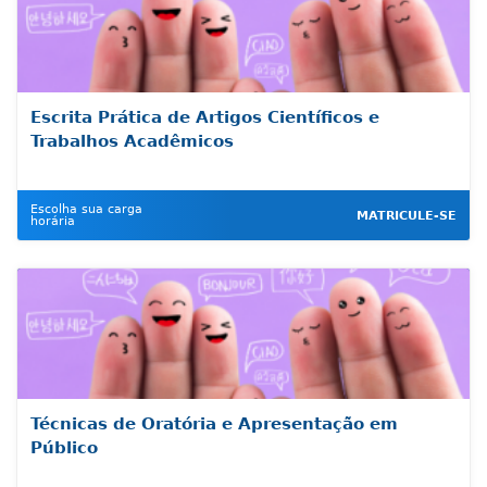
uma visão analítica.
Escrita Prática de Artigos Científicos e
Trabalhos Acadêmicos
Escolha sua carga
MATRICULE-SE
horária
Técnicas de Oratória e Apresentação em
Público