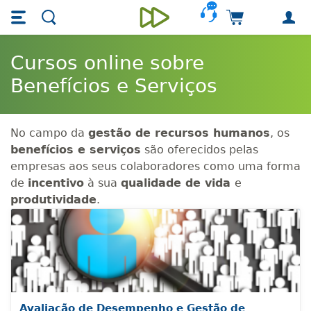
Skip main navigation
Skip to main content
Carrinho de 
Unieducar
Cursos online sobre
Benefícios e Serviços
No campo da
gestão de recursos humanos
, os
benefícios e serviços
são oferecidos pelas
empresas aos seus colaboradores como uma forma
de
incentivo
à sua
qualidade de vida
e
produtividade
.
Avaliação de Desempenho e Gestão de