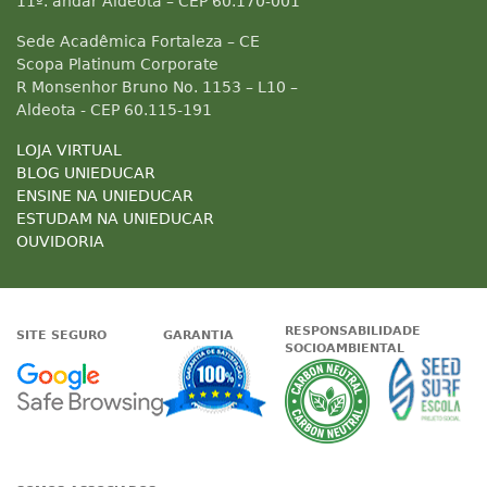
11º. andar Aldeota – CEP 60.170-001
Sede Acadêmica Fortaleza – CE
Scopa Platinum Corporate
R Monsenhor Bruno No. 1153 – L10 –
Aldeota - CEP 60.115-191
LOJA VIRTUAL
BLOG UNIEDUCAR
ENSINE NA UNIEDUCAR
ESTUDAM NA UNIEDUCAR
OUVIDORIA
RESPONSABILIDADE
SITE SEGURO
GARANTIA
SOCIOAMBIENTAL
Google - Status do site no Nave
Garantia de satisfaçã
A Unieduc