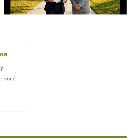
Video
ema
?
ue você