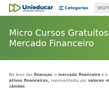
Skip main navigation
Skip to main content
Categorias
Unieducar
Micro Cursos Gratuitos
Mercado Financeiro
Na área das
finanças
, o
mercado financeiro
é o 
ativos financeiros,
representados por
valores m
câmbio
.