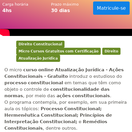
Carga horária
Prazo máximo
Matricule-se
4hs
30 dias
Direito Constitucional
Micro Cursos Gratuitos com Certificação
Direito
Atualização Jurídica
O micro
curso online Atualização Jurídica - Ações
Constitucionais - Gratuito
introduz o estudioso do
processo constitucional
em temas que têm como
objeto o controle de
constitucionalidade das
normas
, por meio das
ações constitucionais
.
O programa contempla, por exemplo, em sua primeira
aula os tópicos:
Processo Constitucional;
Hermenêutica Constitucional; Princípios de
Interpretação Constitucional;
e
Remédios
Constitucionais
, dentre outros.