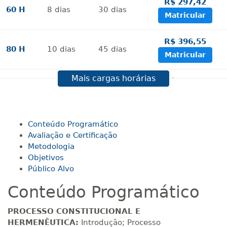
R$ 297,42
60 H
8
dias
30
dias
Matricular
R$ 396,55
80 H
10
dias
45
dias
Matricular
Mais cargas horárias
R$ 495,69
100 H
13
dias
45
dias
Matricular
R$ 594,81
Conteúdo Programático
120 H
15
dias
60
dias
Matricular
Avaliação e Certificação
Metodologia
Objetivos
R$ 693,96
140 H
18
dias
60
dias
Público Alvo
Matricular
Conteúdo Programático
R$ 793,10
160 H
20
dias
60
dias
PROCESSO CONSTITUCIONAL E
Matricular
HERMENÊUTICA:
Introdução; Processo