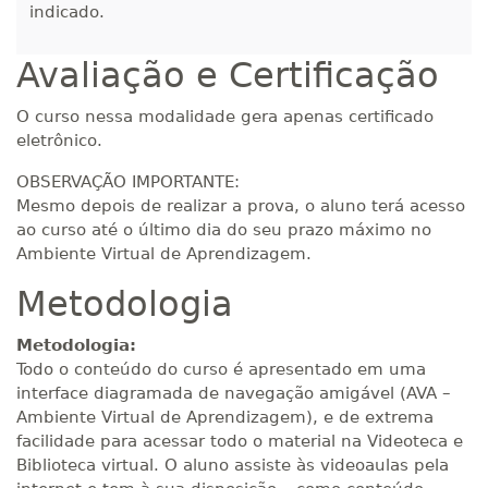
400 H
50
dias
150
dias
indicado.
Matricular
Avaliação e Certificação
R$ 2.082,12
420 H
53
dias
150
dias
Matricular
O curso nessa modalidade gera apenas certificado
eletrônico.
R$ 2.240,16
440 H
55
dias
150
dias
OBSERVAÇÃO IMPORTANTE:
Matricular
Mesmo depois de realizar a prova, o aluno terá acesso
ao curso até o último dia do seu prazo máximo no
Ambiente Virtual de Aprendizagem.
Metodologia
Metodologia:
Todo o conteúdo do curso é apresentado em uma
interface diagramada de navegação amigável (AVA –
Ambiente Virtual de Aprendizagem), e de extrema
facilidade para acessar todo o material na Videoteca e
Biblioteca virtual. O aluno assiste às videoaulas pela