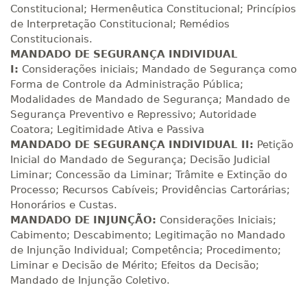
Constitucional; Hermenêutica Constitucional; Princípios
R$ 892,23
de Interpretação Constitucional; Remédios
180 H
23
dias
90
dias
Matricular
Constitucionais.
MANDADO DE SEGURANÇA INDIVIDUAL
I:
Considerações iniciais; Mandado de Segurança como
R$ 991,36
200 H
25
dias
90
dias
Forma de Controle da Administração Pública;
Matricular
Modalidades de Mandado de Segurança; Mandado de
Segurança Preventivo e Repressivo; Autoridade
R$ 1.090,51
Coatora; Legitimidade Ativa e Passiva
220 H
28
dias
90
dias
Matricular
MANDADO DE SEGURANÇA INDIVIDUAL II:
Petição
Inicial do Mandado de Segurança; Decisão Judicial
Liminar; Concessão da Liminar; Trâmite e Extinção do
R$ 1.189,66
240 H
30
dias
90
dias
Processo; Recursos Cabíveis; Providências Cartorárias;
Matricular
Honorários e Custas.
MANDADO DE INJUNÇÃO:
Considerações Iniciais;
R$ 1.288,78
Cabimento; Descabimento; Legitimação no Mandado
260 H
33
dias
90
dias
Matricular
de Injunção Individual; Competência; Procedimento;
Liminar e Decisão de Mérito; Efeitos da Decisão;
Mandado de Injunção Coletivo.
R$ 1.387,93
280 H
35
dias
120
dias
Matricular