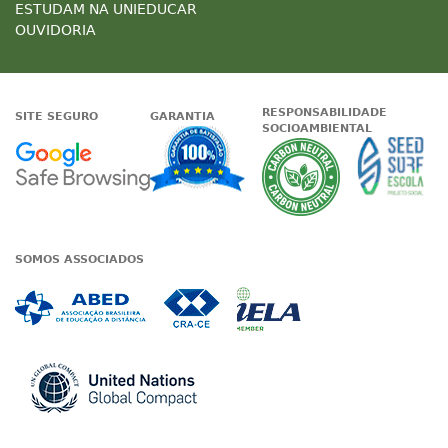
ESTUDAM NA UNIEDUCAR
OUVIDORIA
RESPONSABILIDADE
SITE SEGURO
GARANTIA
SOCIOAMBIENTAL
Google - Status do site no Nave
Garantia de satisfaçã
A Unieduc
SOMOS ASSOCIADOS
Associada a ABED
Associada a CRA-CE
Associada a IE
Associada a UN Global