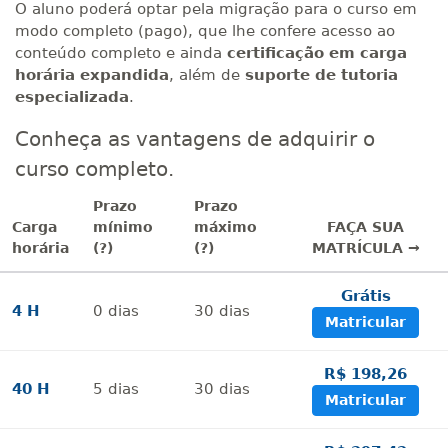
O aluno poderá optar pela migração para o curso em
modo completo (pago), que lhe confere acesso ao
conteúdo completo e ainda
certificação em carga
horária expandida
, além de
suporte de tutoria
especializada
.
Conheça as vantagens de adquirir o
curso completo.
Prazo
Prazo
Carga
mínimo
máximo
FAÇA SUA
horária
(?)
(?)
MATRÍCULA →
Grátis
4 H
0
dias
30
dias
Matricular
R$ 198,26
40 H
5
dias
30
dias
Matricular