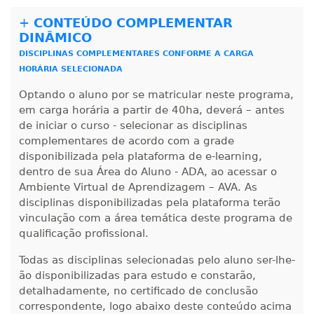
+
CONTEÚDO COMPLEMENTAR
R$ 1.487,06
DINÂMICO
300 H
38
dias
120
dias
Matricular
DISCIPLINAS COMPLEMENTARES CONFORME A CARGA
HORÁRIA SELECIONADA
R$ 1.586,20
Optando o aluno por se matricular neste programa,
320 H
40
dias
120
dias
Matricular
em carga horária a partir de 40ha, deverá – antes
de iniciar o curso - selecionar as disciplinas
R$ 1.685,33
complementares de acordo com a grade
340 H
43
dias
120
dias
disponibilizada pela plataforma de e-learning,
Matricular
dentro de sua Área do Aluno - ADA, ao acessar o
Ambiente Virtual de Aprendizagem – AVA. As
R$ 1.784,48
disciplinas disponibilizadas pela plataforma terão
360 H
45
dias
120
dias
Matricular
vinculação com a área temática deste programa de
qualificação profissional.
R$ 1.883,61
380 H
Todas as disciplinas selecionadas pelo aluno ser-lhe-
48
dias
150
dias
Matricular
ão disponibilizadas para estudo e constarão,
detalhadamente, no certificado de conclusão
R$ 1.982,74
correspondente, logo abaixo deste conteúdo acima