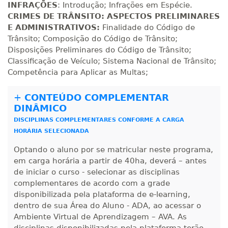
INFRAÇÕES
: Introdução; Infrações em Espécie.
CRIMES DE TRÂNSITO: ASPECTOS PRELIMINARES
R$ 1.090,51
E ADMINISTRATIVOS:
Finalidade do Código de
220 H
28
dias
90
dias
Matricular
Trânsito; Composição do Código de Trânsito;
Disposições Preliminares do Código de Trânsito;
Classificação de Veículo; Sistema Nacional de Trânsito;
R$ 1.189,66
240 H
30
dias
90
dias
Competência para Aplicar as Multas;
Matricular
+
CONTEÚDO COMPLEMENTAR
R$ 1.288,78
DINÂMICO
260 H
33
dias
90
dias
Matricular
DISCIPLINAS COMPLEMENTARES CONFORME A CARGA
HORÁRIA SELECIONADA
R$ 1.387,93
280 H
Optando o aluno por se matricular neste programa,
35
dias
120
dias
Matricular
em carga horária a partir de 40ha, deverá – antes
de iniciar o curso - selecionar as disciplinas
R$ 1.487,06
complementares de acordo com a grade
300 H
38
dias
120
dias
disponibilizada pela plataforma de e-learning,
Matricular
dentro de sua Área do Aluno - ADA, ao acessar o
Ambiente Virtual de Aprendizagem – AVA. As
R$ 1.586,20