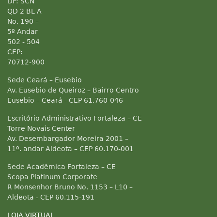
DF: SCN
QD 2 BL A
No. 190 –
5º Andar
502 - 504
CEP:
70712-900
Sede Ceará – Eusebio
Av. Eusebio de Queiroz – Bairro Centro
Eusebio – Ceará - CEP 61.760-046
Escritório Administrativo Fortaleza – CE
Torre Novais Center
Av. Desembargador Moreira 2001 –
11º. andar Aldeota – CEP 60.170-001
Sede Acadêmica Fortaleza – CE
Scopa Platinum Corporate
R Monsenhor Bruno No. 1153 – L10 –
Aldeota - CEP 60.115-191
LOJA VIRTUAL