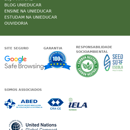
BLOG UNIEDUCAR
ENSINE NA UNIEDUCAR
ESTUDAM NA UNIEDUCAR
OUVIDORIA
RESPONSABILIDADE
SITE SEGURO
GARANTIA
SOCIOAMBIENTAL
Google - Status do site no Nave
Garantia de satisfaçã
A Unieduc
SOMOS ASSOCIADOS
Associada a ABED
Associada a CRA-CE
Associada a IE
Associada a UN Global