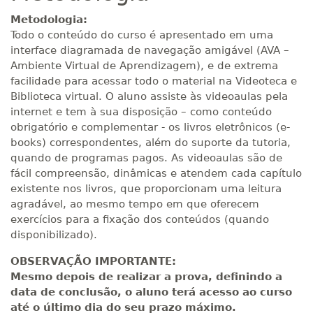
R$ 2.240,16
440 H
55
dias
150
dias
Metodologia:
Matricular
Todo o conteúdo do curso é apresentado em uma
interface diagramada de navegação amigável (AVA –
Ambiente Virtual de Aprendizagem), e de extrema
facilidade para acessar todo o material na Videoteca e
Biblioteca virtual. O aluno assiste às videoaulas pela
internet e tem à sua disposição – como conteúdo
obrigatório e complementar - os livros eletrônicos (e-
books) correspondentes, além do suporte da tutoria,
quando de programas pagos. As videoaulas são de
fácil compreensão, dinâmicas e atendem cada capítulo
existente nos livros, que proporcionam uma leitura
agradável, ao mesmo tempo em que oferecem
exercícios para a fixação dos conteúdos (quando
disponibilizado).
OBSERVAÇÃO IMPORTANTE:
Mesmo depois de realizar a prova, definindo a
data de conclusão, o aluno terá acesso ao curso
até o último dia do seu prazo máximo.