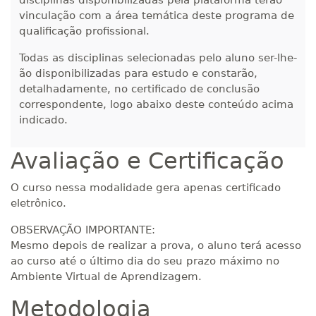
disciplinas disponibilizadas pela plataforma terão
320 H
40
dias
120
dias
Matricular
vinculação com a área temática deste programa de
qualificação profissional.
R$ 1.685,33
340 H
43
dias
120
dias
Todas as disciplinas selecionadas pelo aluno ser-lhe-
Matricular
ão disponibilizadas para estudo e constarão,
detalhadamente, no certificado de conclusão
R$ 1.784,48
correspondente, logo abaixo deste conteúdo acima
360 H
45
dias
120
dias
indicado.
Matricular
Avaliação e Certificação
R$ 1.883,61
380 H
48
dias
150
dias
Matricular
O curso nessa modalidade gera apenas certificado
eletrônico.
R$ 1.982,74
400 H
50
dias
150
dias
OBSERVAÇÃO IMPORTANTE:
Matricular
Mesmo depois de realizar a prova, o aluno terá acesso
ao curso até o último dia do seu prazo máximo no
R$ 2.082,12
420 H
Ambiente Virtual de Aprendizagem.
53
dias
150
dias
Matricular
Metodologia