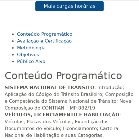
Mais cargas horárias
R$ 495,69
100 H
13
dias
45
dias
Matricular
R$ 594,81
Conteúdo Programático
120 H
15
dias
60
dias
Matricular
Avaliação e Certificação
Metodologia
Objetivos
R$ 693,96
140 H
18
dias
60
dias
Público Alvo
Matricular
Conteúdo Programático
R$ 793,10
160 H
20
dias
60
dias
SISTEMA NACIONAL DE TRÂNSITO
: Introdução;
Matricular
Aplicação do Código de Trânsito Brasileiro; Composição
e Competência do Sistema Nacional de Trânsito; Nova
R$ 892,23
Composição do CONTRAN – MP 882/19.
180 H
23
dias
90
dias
Matricular
VEÍCULOS, LICENCIAMENTO E HABILITAÇÃO
:
Veículos; Placas dos Veículos; Expedição dos
Documentos do Veículo; Licenciamento; Carteira
R$ 991,36
200 H
25
dias
90
dias
Nacional de Habilitação e suas Categorias.
Matricular