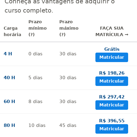
Conheça as vantagens de adquirir o
curso completo.
Prazo
Prazo
Carga
mínimo
máximo
FAÇA SUA
horária
(?)
(?)
MATRÍCULA →
Grátis
4 H
0
dias
30
dias
Matricular
R$ 198,26
40 H
5
dias
30
dias
Matricular
R$ 297,42
60 H
8
dias
30
dias
Matricular
R$ 396,55
80 H
10
dias
45
dias
Matricular