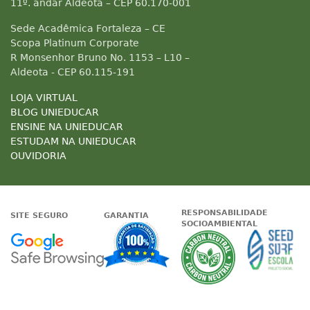
11º. andar Aldeota – CEP 60.170-001
Sede Acadêmica Fortaleza – CE
Scopa Platinum Corporate
R Monsenhor Bruno No. 1153 – L10 –
Aldeota - CEP 60.115-191
LOJA VIRTUAL
BLOG UNIEDUCAR
ENSINE NA UNIEDUCAR
ESTUDAM NA UNIEDUCAR
OUVIDORIA
RESPONSABILIDADE
SITE SEGURO
GARANTIA
SOCIOAMBIENTAL
Google - Status do site no Nave
Garantia de satisfaçã
A Unieduc