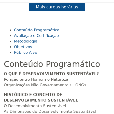
Mais cargas horárias
R$ 495,69
100 H
13
dias
45
dias
Matricular
R$ 594,81
Conteúdo Programático
120 H
15
dias
60
dias
Matricular
Avaliação e Certificação
Metodologia
Objetivos
R$ 693,96
140 H
18
dias
60
dias
Público Alvo
Matricular
Conteúdo Programático
R$ 793,10
160 H
20
dias
60
dias
O QUE É DESENVOLVIMENTO SUSTENTÁVEL?
Matricular
Relação entre Homem e Natureza
Organizações Não Governamentais - ONGs
R$ 892,23
180 H
23
dias
90
dias
HISTÓRICO E CONCEITO DE
Matricular
DESENVOLVIMENTO SUSTENTÁVEL
O Desenvolvimento Sustentável
R$ 991,36
200 H
As Dimensões do Desenvolvimento Sustentável
25
dias
90
dias