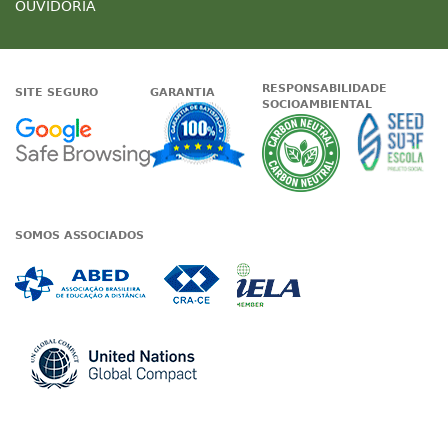
OUVIDORIA
RESPONSABILIDADE
SITE SEGURO
GARANTIA
SOCIOAMBIENTAL
Google - Status do site no Nave
Garantia de satisfaçã
A Unieduc
SOMOS ASSOCIADOS
Associada a ABED
Associada a CRA-CE
Associada a IE
Associada a UN Global