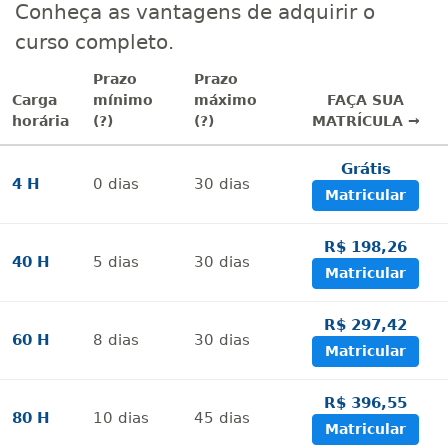
Conheça as vantagens de adquirir o
curso completo.
Prazo
Prazo
Carga
mínimo
máximo
FAÇA SUA
horária
(?)
(?)
MATRÍCULA →
Grátis
4 H
0
dias
30
dias
Matricular
R$ 198,26
40 H
5
dias
30
dias
Matricular
R$ 297,42
60 H
8
dias
30
dias
Matricular
R$ 396,55
80 H
10
dias
45
dias
Matricular