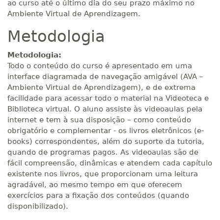
ao curso até o último dia do seu prazo máximo no
R$ 2.240,16
Ambiente Virtual de Aprendizagem.
440 H
55
dias
150
dias
Matricular
Metodologia
Metodologia:
Todo o conteúdo do curso é apresentado em uma
interface diagramada de navegação amigável (AVA –
Ambiente Virtual de Aprendizagem), e de extrema
facilidade para acessar todo o material na Videoteca e
Biblioteca virtual. O aluno assiste às videoaulas pela
internet e tem à sua disposição – como conteúdo
obrigatório e complementar - os livros eletrônicos (e-
books) correspondentes, além do suporte da tutoria,
quando de programas pagos. As videoaulas são de
fácil compreensão, dinâmicas e atendem cada capítulo
existente nos livros, que proporcionam uma leitura
agradável, ao mesmo tempo em que oferecem
exercícios para a fixação dos conteúdos (quando
disponibilizado).