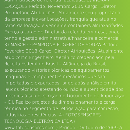
Administração da referida faculdade. 2) INOVAR
LOCAÇÕES Período: Novembro 2015 Cargo: Diretor
Proprietário Atribuições: Atualmente sou proprietário
da empresa Inovar Locações, franquia que atua no
ramo da locação e venda de containers almoxarifados.
Exerço o cargo de Diretor da referida empresa, onde
tenho a gestão administrativa/financeira e comercial.
3) MARCELO PAMPLONA EUGÊNIO DE SOUZA Período:
Fevereiro 2013 Cargo: Diretor Atribuições: Atualmente
atuo como Engenheiro Mecânico credenciado pela
Receita Federal do Brasil – Alfândega do Brasil,
executando vistorias técnicas de equipamentos,
máquinas e componentes mecânicos que são
importados e exportados, onde após análise emito
laudos técnicos atestando ou não a autenticidade dos
mesmos à sua descrição no Documento de Importação
– DI. Realizo projetos de dimensionamento e carga
térmica no segmento de refrigeração para comércio,
industrias e residências. 4) FOTOSENSORES
TECNOLOGIA ELETRÔNICA LTDA (
www.fotosensores.com ) Período : Outubro de 2009 à