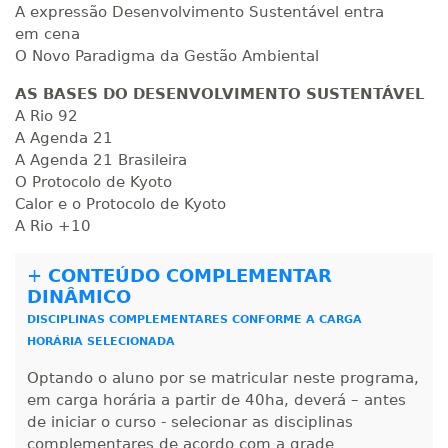
Matricular
A expressão Desenvolvimento Sustentável entra
em cena
R$ 1.090,51
O Novo Paradigma da Gestão Ambiental
220 H
28
dias
90
dias
Matricular
AS BASES DO DESENVOLVIMENTO SUSTENTÁVEL
A Rio 92
R$ 1.189,66
A Agenda 21
240 H
30
dias
90
dias
Matricular
A Agenda 21 Brasileira
O Protocolo de Kyoto
Calor e o Protocolo de Kyoto
R$ 1.288,78
260 H
33
dias
90
dias
A Rio +10
Matricular
+
CONTEÚDO COMPLEMENTAR
R$ 1.387,93
DINÂMICO
280 H
35
dias
120
dias
Matricular
DISCIPLINAS COMPLEMENTARES CONFORME A CARGA
HORÁRIA SELECIONADA
R$ 1.487,06
Optando o aluno por se matricular neste programa,
300 H
38
dias
120
dias
Matricular
em carga horária a partir de 40ha, deverá – antes
de iniciar o curso - selecionar as disciplinas
R$ 1.586,20
complementares de acordo com a grade