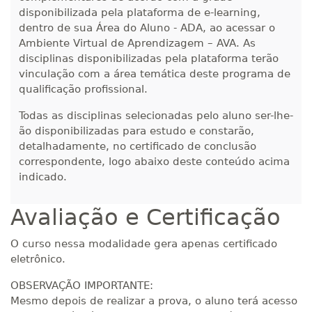
320 H
40
dias
120
dias
disponibilizada pela plataforma de e-learning,
Matricular
dentro de sua Área do Aluno - ADA, ao acessar o
Ambiente Virtual de Aprendizagem – AVA. As
R$ 1.685,33
disciplinas disponibilizadas pela plataforma terão
340 H
43
dias
120
dias
Matricular
vinculação com a área temática deste programa de
qualificação profissional.
R$ 1.784,48
360 H
Todas as disciplinas selecionadas pelo aluno ser-lhe-
45
dias
120
dias
Matricular
ão disponibilizadas para estudo e constarão,
detalhadamente, no certificado de conclusão
R$ 1.883,61
correspondente, logo abaixo deste conteúdo acima
380 H
48
dias
150
dias
indicado.
Matricular
Avaliação e Certificação
R$ 1.982,74
400 H
50
dias
150
dias
Matricular
O curso nessa modalidade gera apenas certificado
eletrônico.
R$ 2.082,12
420 H
53
dias
150
dias
OBSERVAÇÃO IMPORTANTE:
Matricular
Mesmo depois de realizar a prova, o aluno terá acesso