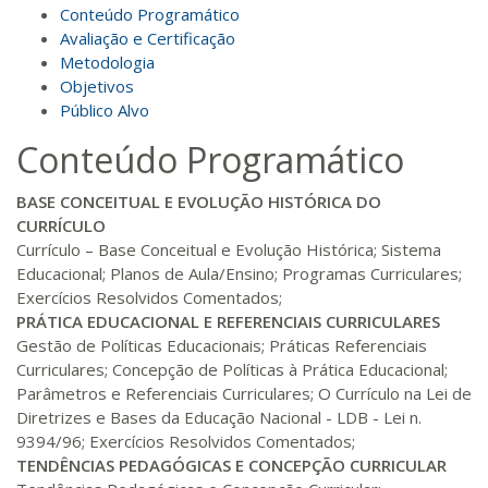
R$ 594,81
Conteúdo Programático
120 H
15
dias
60
dias
Matricular
Avaliação e Certificação
Metodologia
Objetivos
R$ 693,96
140 H
18
dias
60
dias
Público Alvo
Matricular
Conteúdo Programático
R$ 793,10
160 H
20
dias
60
dias
BASE CONCEITUAL E EVOLUÇÃO HISTÓRICA DO
Matricular
CURRÍCULO
Currículo – Base Conceitual e Evolução Histórica; Sistema
R$ 892,23
Educacional; Planos de Aula/Ensino; Programas Curriculares;
180 H
23
dias
90
dias
Matricular
Exercícios Resolvidos Comentados;
PRÁTICA EDUCACIONAL E REFERENCIAIS CURRICULARES
Gestão de Políticas Educacionais; Práticas Referenciais
R$ 991,36
200 H
25
dias
90
dias
Curriculares; Concepção de Políticas à Prática Educacional;
Matricular
Parâmetros e Referenciais Curriculares; O Currículo na Lei de
Diretrizes e Bases da Educação Nacional - LDB - Lei n.
R$ 1.090,51
9394/96; Exercícios Resolvidos Comentados;
220 H
28
dias
90
dias
Matricular
TENDÊNCIAS PEDAGÓGICAS E CONCEPÇÃO CURRICULAR