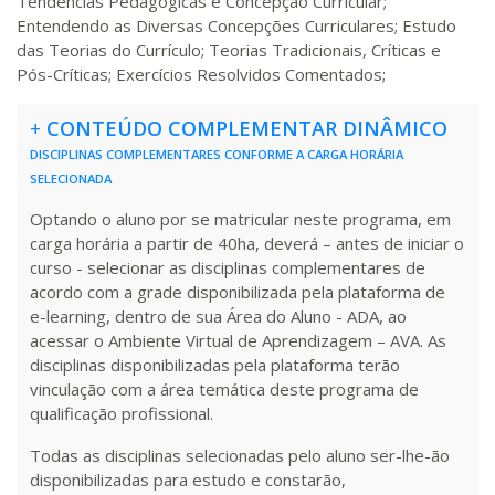
Tendências Pedagógicas e Concepção Curricular;
Entendendo as Diversas Concepções Curriculares; Estudo
R$ 1.189,66
240 H
30
dias
90
dias
das Teorias do Currículo; Teorias Tradicionais, Críticas e
Matricular
Pós-Críticas; Exercícios Resolvidos Comentados;
R$ 1.288,78
+
CONTEÚDO COMPLEMENTAR DINÂMICO
260 H
33
dias
90
dias
Matricular
DISCIPLINAS COMPLEMENTARES CONFORME A CARGA HORÁRIA
SELECIONADA
R$ 1.387,93
280 H
35
dias
120
dias
Optando o aluno por se matricular neste programa, em
Matricular
carga horária a partir de 40ha, deverá – antes de iniciar o
curso - selecionar as disciplinas complementares de
R$ 1.487,06
acordo com a grade disponibilizada pela plataforma de
300 H
38
dias
120
dias
e-learning, dentro de sua Área do Aluno - ADA, ao
Matricular
acessar o Ambiente Virtual de Aprendizagem – AVA. As
disciplinas disponibilizadas pela plataforma terão
R$ 1.586,20
vinculação com a área temática deste programa de
320 H
40
dias
120
dias
Matricular
qualificação profissional.
Todas as disciplinas selecionadas pelo aluno ser-lhe-ão
R$ 1.685,33
340 H
43
dias
120
dias
disponibilizadas para estudo e constarão,
Matricular