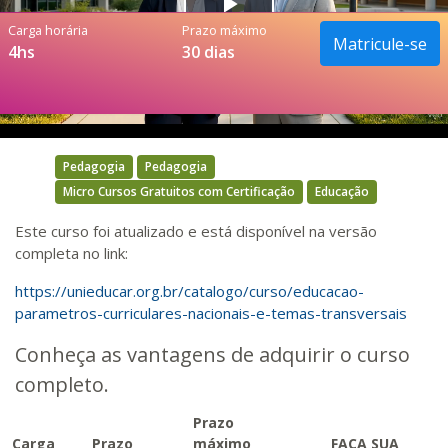
Play
Carga horária
Prazo máximo
Matricule-se
4hs
30 dias
Video
Pedagogia
Pedagogia
Micro Cursos Gratuitos com Certificação
Educação
Este curso foi atualizado e está disponível na versão
completa no link:
https://unieducar.org.br/
catalogo/curso/educacao-
parametros-curriculares-
nacionais-e-temas-transversais
Conheça as vantagens de adquirir o curso
completo.
Prazo
Carga
Prazo
máximo
FAÇA SUA