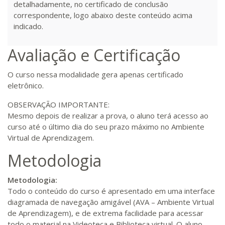
detalhadamente, no certificado de conclusão
correspondente, logo abaixo deste conteúdo acima
R$ 1.784,48
indicado.
360 H
45
dias
120
dias
Matricular
Avaliação e Certificação
R$ 1.883,61
380 H
48
dias
150
dias
O curso nessa modalidade gera apenas certificado
Matricular
eletrônico.
R$ 1.982,74
OBSERVAÇÃO IMPORTANTE:
400 H
50
dias
150
dias
Matricular
Mesmo depois de realizar a prova, o aluno terá acesso ao
curso até o último dia do seu prazo máximo no Ambiente
Virtual de Aprendizagem.
R$ 2.082,12
420 H
53
dias
150
dias
Matricular
Metodologia
Metodologia:
R$ 2.240,16
440 H
55
dias
150
dias
Todo o conteúdo do curso é apresentado em uma interface
Matricular
diagramada de navegação amigável (AVA – Ambiente Virtual
de Aprendizagem), e de extrema facilidade para acessar
todo o material na Videoteca e Biblioteca virtual. O aluno