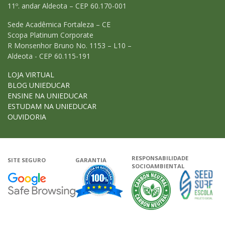
11º. andar Aldeota – CEP 60.170-001
Sede Acadêmica Fortaleza – CE
Scopa Platinum Corporate
R Monsenhor Bruno No. 1153 – L10 –
Aldeota - CEP 60.115-191
LOJA VIRTUAL
BLOG UNIEDUCAR
ENSINE NA UNIEDUCAR
ESTUDAM NA UNIEDUCAR
OUVIDORIA
RESPONSABILIDADE
SITE SEGURO
GARANTIA
SOCIOAMBIENTAL
Google - Status do site no Navega
Garantia de satisfação
A Unieduca