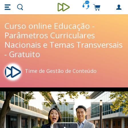
Skip main navigation
Skip to main content
Carrinho de c
Unieducar
Curso online Educação -
Parâmetros Curriculares
Nacionais e Temas Transversais
- Gratuito
Time de Gestão de Conteúdo