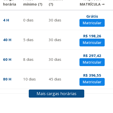
horária
mínimo
(?)
(?)
MATRÍCULA →
Grátis
4 H
0
dias
30
dias
Matricular
R$ 198,26
40 H
5
dias
30
dias
Matricular
R$ 297,42
60 H
8
dias
30
dias
Matricular
R$ 396,55
80 H
10
dias
45
dias
Matricular
Mais cargas horárias
R$ 495,69
100 H
13
dias
45
dias
Matricular