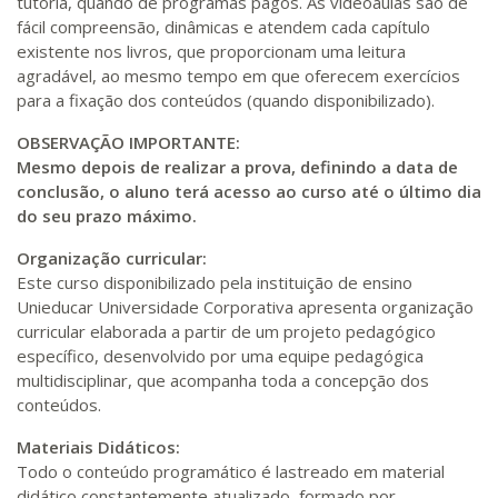
tutoria, quando de programas pagos. As videoaulas são de
420 H
53
dias
150
dias
Matricular
fácil compreensão, dinâmicas e atendem cada capítulo
existente nos livros, que proporcionam uma leitura
agradável, ao mesmo tempo em que oferecem exercícios
R$ 2.240,16
440 H
55
dias
150
dias
para a fixação dos conteúdos (quando disponibilizado).
Matricular
OBSERVAÇÃO IMPORTANTE:
Mesmo depois de realizar a prova, definindo a data de
conclusão, o aluno terá acesso ao curso até o último dia
do seu prazo máximo.
Organização curricular:
Este curso disponibilizado pela instituição de ensino
Unieducar Universidade Corporativa apresenta organização
curricular elaborada a partir de um projeto pedagógico
específico, desenvolvido por uma equipe pedagógica
multidisciplinar, que acompanha toda a concepção dos
conteúdos.
Materiais Didáticos:
Todo o conteúdo programático é lastreado em material
didático constantemente atualizado, formado por