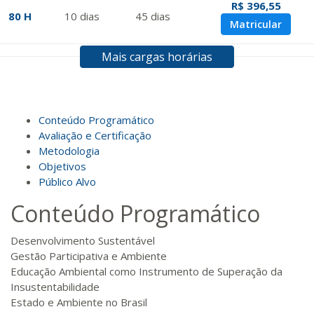
R$ 396,55
80 H
10
dias
45
dias
Matricular
Mais cargas horárias
R$ 495,69
100 H
13
dias
45
dias
Matricular
R$ 594,81
Conteúdo Programático
120 H
15
dias
60
dias
Matricular
Avaliação e Certificação
Metodologia
Objetivos
R$ 693,96
140 H
18
dias
60
dias
Público Alvo
Matricular
Conteúdo Programático
R$ 793,10
160 H
20
dias
60
dias
Desenvolvimento Sustentável
Matricular
Gestão Participativa e Ambiente
Educação Ambiental como Instrumento de Superação da
R$ 892,23
Insustentabilidade
180 H
23
dias
90
dias
Matricular
Estado e Ambiente no Brasil