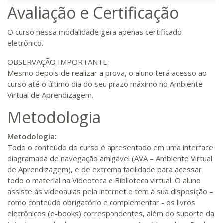
Avaliação e Certificação
R$ 1.586,20
320 H
40
dias
120
dias
O curso nessa modalidade gera apenas certificado
Matricular
eletrônico.
OBSERVAÇÃO IMPORTANTE:
R$ 1.685,33
340 H
43
dias
120
dias
Mesmo depois de realizar a prova, o aluno terá acesso ao
Matricular
curso até o último dia do seu prazo máximo no Ambiente
Virtual de Aprendizagem.
R$ 1.784,48
360 H
45
dias
120
dias
Metodologia
Matricular
Metodologia:
R$ 1.883,61
Todo o conteúdo do curso é apresentado em uma interface
380 H
48
dias
150
dias
Matricular
diagramada de navegação amigável (AVA – Ambiente Virtual
de Aprendizagem), e de extrema facilidade para acessar
R$ 1.982,74
todo o material na Videoteca e Biblioteca virtual. O aluno
400 H
50
dias
150
dias
assiste às videoaulas pela internet e tem à sua disposição –
Matricular
como conteúdo obrigatório e complementar - os livros
eletrônicos (e-books) correspondentes, além do suporte da
R$ 2.082,12