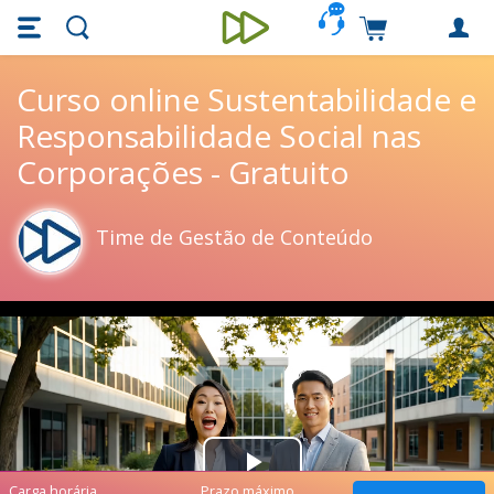
Skip main navigation
Skip to main content
Carrinho de c
Unieducar
Curso online Sustentabilidade e
Responsabilidade Social nas
Corporações - Gratuito
Time de Gestão de Conteúdo
Play
Carga horária
Prazo máximo