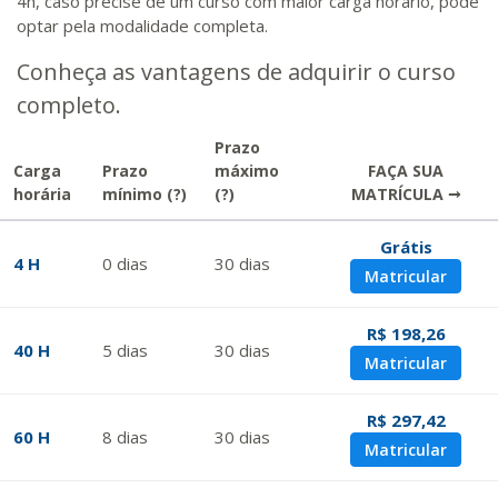
4h, caso precise de um curso com maior carga horário, pode
optar pela modalidade completa.
Conheça as vantagens de adquirir o curso
completo.
Prazo
Carga
Prazo
máximo
FAÇA SUA
horária
mínimo
(?)
(?)
MATRÍCULA →
Grátis
4 H
0
dias
30
dias
Matricular
R$ 198,26
40 H
5
dias
30
dias
Matricular
R$ 297,42
60 H
8
dias
30
dias
Matricular