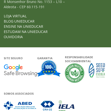
R Monsenhor Bruno No. 1153 – L10 –
Aldeota - CEP 60.115-191
LOJA VIRTUAL
BLOG UNIEDUCAR
ENSINE NA UNIEDUCAR
ESTUDAM NA UNIEDUCAR
OUVIDORIA
RESPONSABILIDADE
SITE SEGURO
GARANTIA
SOCIOAMBIENTAL
Google - Status do site no Navega
Garantia de satisfação
A Unieduca
SOMOS ASSOCIADOS
Associada a ABED
Associada a CRA-CE
Associada a IELA