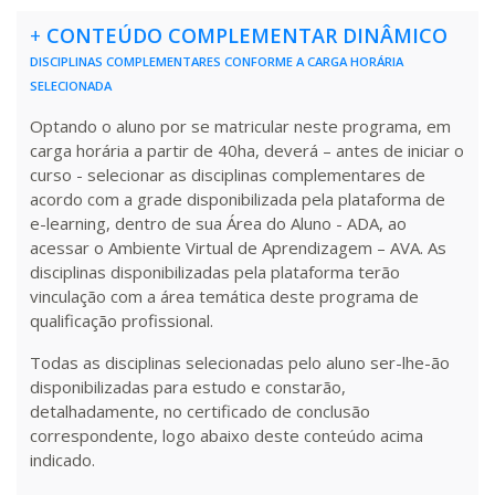
R$ 991,36
+
CONTEÚDO COMPLEMENTAR DINÂMICO
200 H
25
dias
90
dias
Matricular
DISCIPLINAS COMPLEMENTARES CONFORME A CARGA HORÁRIA
SELECIONADA
R$ 1.090,51
Optando o aluno por se matricular neste programa, em
220 H
28
dias
90
dias
Matricular
carga horária a partir de 40ha, deverá – antes de iniciar o
curso - selecionar as disciplinas complementares de
acordo com a grade disponibilizada pela plataforma de
R$ 1.189,66
240 H
30
dias
90
dias
e-learning, dentro de sua Área do Aluno - ADA, ao
Matricular
acessar o Ambiente Virtual de Aprendizagem – AVA. As
disciplinas disponibilizadas pela plataforma terão
R$ 1.288,78
vinculação com a área temática deste programa de
260 H
33
dias
90
dias
Matricular
qualificação profissional.
Todas as disciplinas selecionadas pelo aluno ser-lhe-ão
R$ 1.387,93
disponibilizadas para estudo e constarão,
280 H
35
dias
120
dias
Matricular
detalhadamente, no certificado de conclusão
correspondente, logo abaixo deste conteúdo acima
indicado.
R$ 1.487,06
300 H
38
dias
120
dias
Matricular