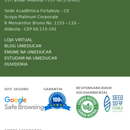
11º. andar Aldeota – CEP 60.170-001
Sede Acadêmica Fortaleza – CE
Scopa Platinum Corporate
R Monsenhor Bruno No. 1153 – L10 –
Aldeota - CEP 60.115-191
LOJA VIRTUAL
BLOG UNIEDUCAR
ENSINE NA UNIEDUCAR
ESTUDAM NA UNIEDUCAR
OUVIDORIA
RESPONSABILIDADE
SITE SEGURO
GARANTIA
SOCIOAMBIENTAL
Google - Status do site no Nave
Garantia de satisfaçã
A Unieduc