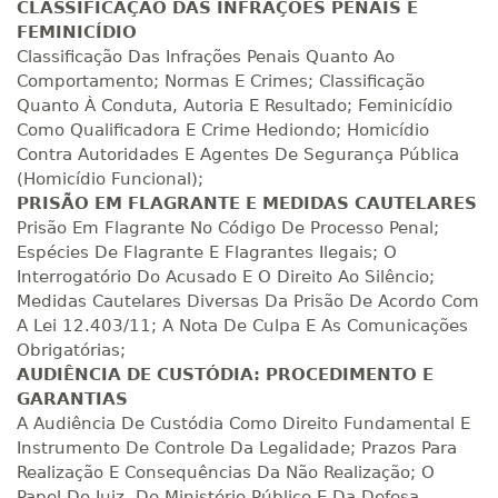
CLASSIFICAÇÃO DAS INFRAÇÕES PENAIS E
R$ 1.685,33
FEMINICÍDIO
340 H
43
dias
120
dias
Matricular
Classificação Das Infrações Penais Quanto Ao
Comportamento; Normas E Crimes; Classificação
Quanto À Conduta, Autoria E Resultado; Feminicídio
R$ 1.784,48
360 H
45
dias
120
dias
Como Qualificadora E Crime Hediondo; Homicídio
Matricular
Contra Autoridades E Agentes De Segurança Pública
(Homicídio Funcional);
R$ 1.883,61
PRISÃO EM FLAGRANTE E MEDIDAS CAUTELARES
380 H
48
dias
150
dias
Matricular
Prisão Em Flagrante No Código De Processo Penal;
Espécies De Flagrante E Flagrantes Ilegais; O
Interrogatório Do Acusado E O Direito Ao Silêncio;
R$ 1.982,74
400 H
50
dias
150
dias
Medidas Cautelares Diversas Da Prisão De Acordo Com
Matricular
A Lei 12.403/11; A Nota De Culpa E As Comunicações
Obrigatórias;
R$ 2.082,12
AUDIÊNCIA DE CUSTÓDIA: PROCEDIMENTO E
420 H
53
dias
150
dias
GARANTIAS
Matricular
A Audiência De Custódia Como Direito Fundamental E
Instrumento De Controle Da Legalidade; Prazos Para
R$ 2.240,16
440 H
Realização E Consequências Da Não Realização; O
55
dias
150
dias
Matricular
Papel Do Juiz, Do Ministério Público E Da Defesa