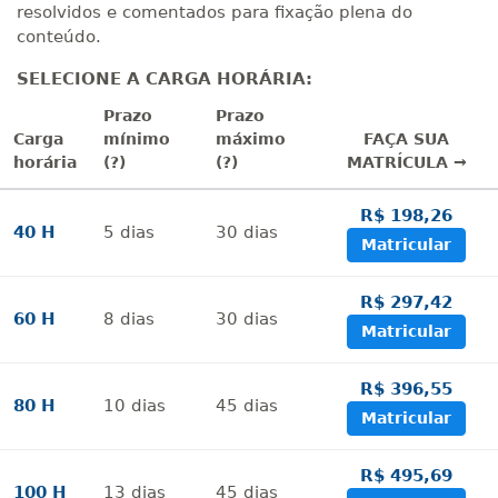
resolvidos e comentados para fixação plena do
conteúdo.
SELECIONE A CARGA HORÁRIA:
Prazo
Prazo
Carga
mínimo
máximo
FAÇA SUA
horária
(?)
(?)
MATRÍCULA →
R$ 198,26
40 H
5
dias
30
dias
Matricular
R$ 297,42
60 H
8
dias
30
dias
Matricular
R$ 396,55
80 H
10
dias
45
dias
Matricular
R$ 495,69
100 H
13
dias
45
dias