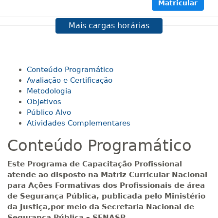
Matricular
Mais cargas horárias
R$ 594,81
120 H
15
dias
60
dias
Matricular
R$ 693,96
Conteúdo Programático
140 H
18
dias
60
dias
Matricular
Avaliação e Certificação
Metodologia
Objetivos
R$ 793,10
160 H
20
dias
60
dias
Público Alvo
Matricular
Atividades Complementares
Conteúdo Programático
R$ 892,23
180 H
23
dias
90
dias
Matricular
Este Programa de Capacitação Profissional
atende ao disposto na Matriz Curricular Nacional
R$ 991,36
para Ações Formativas dos Profissionais de área
200 H
25
dias
90
dias
Matricular
de Segurança Pública, publicada pelo Ministério
da Justiça,por meio da Secretaria Nacional de
Segurança Pública – SENASP.