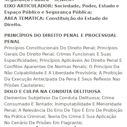
R$ 1.090,51
220 H
28
dias
90
dias
EIXO ARTICULADOR:
Sociedade, Poder, Estado e
Matricular
Espaço Público e Segurança Pública;
ÁREA TEMÁTICA: Constituição do Estado de
R$ 1.189,66
Direito.
240 H
30
dias
90
dias
Matricular
PRINCÍPIOS DO DIREITO PENAL E PROCESSUAL
PENAL
R$ 1.288,78
Princípios Constitucionais Do Direito Penal; Princípios
260 H
33
dias
90
dias
Matricular
Gerais Do Direito Penal; Crimes Funcionais E Suas
Especificidades; Princípios Aplicáveis Ao Direito Penal E
R$ 1.387,93
Conflitos Aparentes De Normas Penais; O Princípio Da
280 H
35
dias
120
dias
Não Culpabilidade E A Liberdade Provisória; A Proibição
Matricular
Da Execução Antecipada Da Pena E Seus Reflexos Nas
Prisões Cautelares;
R$ 1.487,06
DOLO E CULPA NA CONDUTA DELITUOSA
300 H
38
dias
120
dias
Matricular
Elementos Subjetivos Da Conduta Delituosa; Crime
Consumado E Tentado; Inimputabilidade E Menoridade
Penal; A Relevância Do Erro De Tipo E Erro De Proibição
R$ 1.586,20
320 H
40
dias
120
dias
Na Prática Criminal; Teoria Do Crime E Sua Aplicação
Matricular
No Cenário De Prisões Em Flagrante;