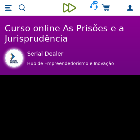
Skip main navigation
Skip to main content
Carrinho de 
Unieducar
Curso online As Prisões e a
Jurisprudência
Serial Dealer
Hub de Empreendedorismo e Inovação