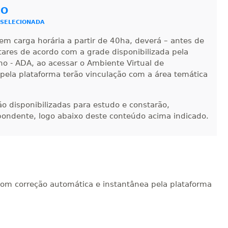
Matricular
CO
 SELECIONADA
R$ 2.082,12
sualizar
Visualizar
ELETRÔNICO
em carga horária a partir de 40ha, deverá – antes de
Matricular
ntares de acordo com a grade disponibilizada pela
no - ADA, ao acessar o Ambiente Virtual de
R$ 2.240,16
 pela plataforma terão vinculação com a área temática
sualizar
Visualizar
ELETRÔNICO
Matricular
-ão disponibilizadas para estudo e constarão,
pondente, logo abaixo deste conteúdo acima indicado.
com correção automática e instantânea pela plataforma