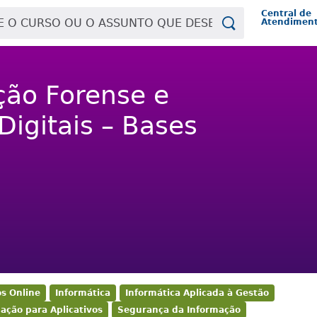
Central de
Atendimen
ção Forense e
igitais – Bases
s Online
Informática
Informática Aplicada à Gestão
ção para Aplicativos
Segurança da Informação