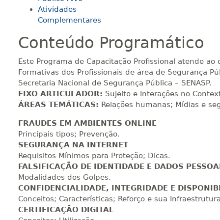
Atividades
180 H
23
dias
90
dias
Vi
Complementares
Conteúdo Programático
200 H
25
dias
90
dias
Vi
Este Programa de Capacitação Profissional atende ao d
Formativas dos Profissionais de área de Segurança Públ
Secretaria Nacional de Segurança Pública – SENASP.
220 H
28
dias
90
dias
Vi
EIXO ARTICULADOR:
Sujeito e Interações no Contex
ÁREAS TEMÁTICAS:
Relações humanas; Mídias e seg
FRAUDES EM AMBIENTES ONLINE
240 H
30
dias
90
dias
Vi
Principais tipos; Prevenção.
SEGURANÇA NA INTERNET
Requisitos Mínimos para Proteção; Dicas.
FALSIFICAÇÃO DE IDENTIDADE E DADOS PESSOA
260 H
33
dias
90
dias
Vi
Modalidades dos Golpes.
CONFIDENCIALIDADE, INTEGRIDADE E DISPONIB
Conceitos; Características; Reforço e sua Infraestrutura
280 H
35
dias
120
dias
Vi
CERTIFICAÇÃO DIGITAL