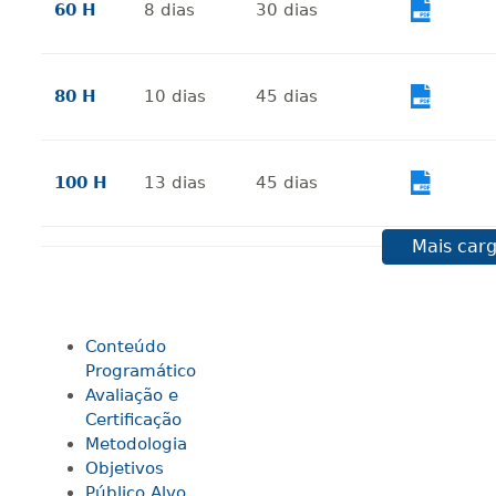
60 H
8
dias
30
dias
Vi
80 H
10
dias
45
dias
Vi
100 H
13
dias
45
dias
Vi
Mais carg
120 H
15
dias
60
dias
Vi
Conteúdo
140 H
18
dias
60
dias
Vi
Programático
Avaliação e
Certificação
160 H
20
dias
60
dias
Vi
Metodologia
Objetivos
Público Alvo