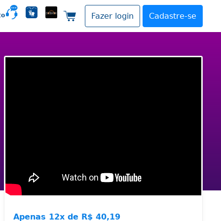
to
Fazer login
Cadastre-se
Carrinho de compras
Apenas
12x de
R$ 40,19