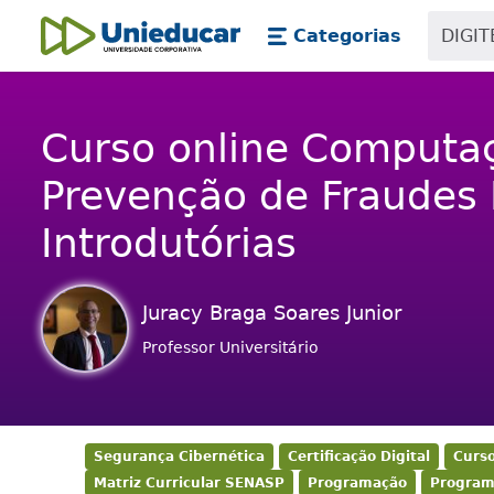
Skip main navigation
Skip to main content
Categorias
Unieducar
Curso online Computa
Prevenção de Fraudes D
Introdutórias
Juracy Braga Soares Junior
Professor Universitário
Segurança Cibernética
Certificação Digital
Curso
Matriz Curricular SENASP
Programação
Programa