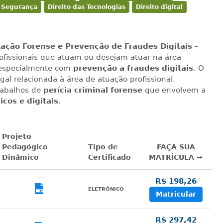
à Segurança
Direito das Tecnologias
Direito digital
tação Forense e Prevenção de Fraudes Digitais
–
rofissionais que atuam ou desejam atuar na área
 especialmente com
prevenção a fraudes digitais
. O
al relacionada à área de atuação profissional.
rabalhos de
perícia criminal forense
que envolvem a
cos e digitais
.
Projeto
Pedagógico
Tipo de
FAÇA SUA
Dinâmico
Certificado
MATRÍCULA →
R$ 198,26
sualizar
Visualizar
ELETRÔNICO
Matricular
R$ 297,42