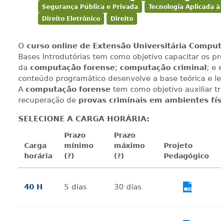
Segurança Pública e Privada
Tecnologia Aplicada 
Direito Eletrônico
Direito
O
curso online de Extensão Universitária Compu
Bases Introdutórias tem como objetivo capacitar os p
da
computação forense
;
computação criminal
; e
conteúdo programático desenvolve a base teórica e leg
A
computação forense
tem como objetivo auxiliar t
recuperação de
provas criminais em ambientes físi
SELECIONE A CARGA HORÁRIA:
Prazo
Prazo
Carga
mínimo
máximo
Projeto
horária
(?)
(?)
Pedagógico
40 H
5
dias
30
dias
Vi