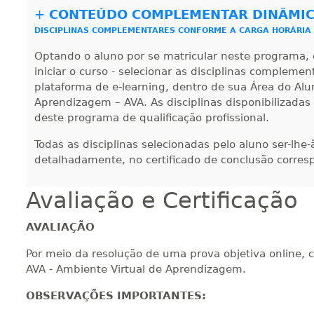
+
CONTEÚDO COMPLEMENTAR DINÂMI
DISCIPLINAS COMPLEMENTARES CONFORME A CARGA HORÁRIA
420 H
53
dias
150
dias
Vi
Optando o aluno por se matricular neste programa, 
iniciar o curso - selecionar as disciplinas compleme
plataforma de e-learning, dentro de sua Área do Alu
Aprendizagem – AVA. As disciplinas disponibilizadas
440 H
55
dias
150
dias
Vi
deste programa de qualificação profissional.
Todas as disciplinas selecionadas pelo aluno ser-lhe
detalhadamente, no certificado de conclusão corres
Avaliação e Certificação
AVALIAÇÃO
Por meio da resolução de uma prova objetiva online, 
AVA - Ambiente Virtual de Aprendizagem.
OBSERVAÇÕES IMPORTANTES: