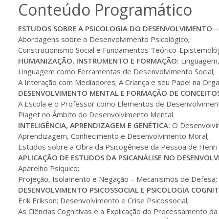
Conteúdo Programático
200 H
25
dias
90
dias
Vis
ESTUDOS SOBRE A PSICOLOGIA DO DESENVOLVIMENTO 
Abordagens sobre o Desenvolvimento Psicológico;
Construcionismo Social e Fundamentos Teórico-Epistemoló
220 H
28
dias
90
dias
Vis
HUMANIZAÇÃO
, INSTRUMENTO
E FORMAÇÃO:
Linguagem,
Linguagem como Ferramentas de Desenvolvimento Social;
A Interação com Mediadores; A Criança e seu Papel na Organ
DESENVOLVIMENTO MENTAL
E FORMAÇÃO DE CONCEITOS
240 H
30
dias
90
dias
Vis
A Escola e o Professor como Elementos de Desenvolviment
Piaget no Âmbito do Desenvolvimento Mental.
INTELIGÊNCIA
, APRENDIZAGEM E GENÉTICA:
O Desenvolvim
260 H
33
dias
90
dias
Vis
Aprendizagem, Conhecimento e Desenvolvimento Moral;
Estudos sobre a Obra da Psicogênese da Pessoa de Henri 
APLICAÇÃO DE ESTUDOS DA PSICANÁLISE NO DESENVOL
Aparelho Psíquico;
280 H
35
dias
120
dias
Vis
Projeção, Isolamento e Negação – Mecanismos de Defesa; 
DESENVOLVIMENTO PSICOSSOCIAL
E PSICOLOGIA COGNIT
Erik Erikson; Desenvolvimento e Crise Psicossocial;
300 H
38
dias
120
dias
Vis
As Ciências Cognitivas e a Explicação do Processamento da