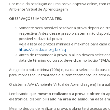
420 H
53
dias
150
dias
Vis
Por meio da resolução de uma prova objetiva online, com c
Ambiente Virtual de Aprendizagem.
OBSERVAÇÕES IMPORTANTES:
440 H
55
dias
150
dias
Vis
Somente será possível resolver a prova depois de tra
respectiva. Antes desse prazo o sistema não disponib
possível reduzir tal prazo.
Veja a lista de prazos mínimos e máximos para cada 
https://unieducar.org.br/faq
Antes de responder à prova, o aluno deverá selecio
data de término do curso, deve clicar no botão
"SALV
Atingindo a nota mínima (70%) e, na data selecionada para co
para impressão (instantânea e automaticamente) na área de
O sistema AVA (Ambiente Virtual de Aprendizagem) fará au
Lembrando que:
mesmo realizando a prova e obtendo ap
eletrônica, disponibilizado na área do aluno, na data e
Mesmo depois de realizar a prova, o aluno terá acesso ao c