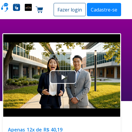
o
Fazer login
Cadastre-se
Carrinho de compras
Play
Video
Apenas
12x de
R$ 40,19