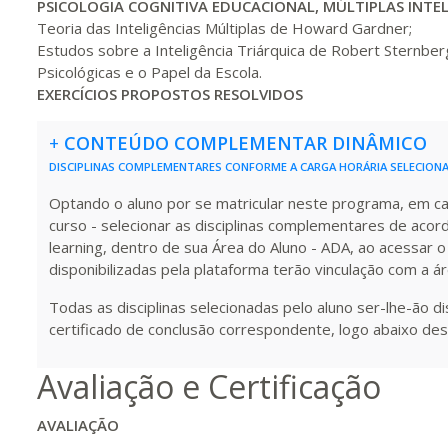
PSICOLOGIA COGNITIVA EDUCACIONAL
, MÚLTIPL
AS INTE
Teoria das Inteligências Múltiplas de Howard Gardner;
Estudos sobre a Inteligência Triárquica de Robert Stern
320 H
40
dias
120
dias
Vis
Psicológicas e o Papel da Escola.
EXERCÍCIOS
PROPOSTOS RESOLVIDOS
340 H
43
dias
120
dias
Vis
+
CONTEÚDO COMPLEMENTAR DINÂMICO
DISCIPLINAS COMPLEMENTARES CONFORME A CARGA HORÁRIA SELECION
Optando o aluno por se matricular neste programa, em carg
360 H
45
dias
120
dias
Vis
curso - selecionar as disciplinas complementares de acor
learning, dentro de sua Área do Aluno - ADA, ao acessar o
disponibilizadas pela plataforma terão vinculação com a á
380 H
48
dias
150
dias
Vis
Todas as disciplinas selecionadas pelo aluno ser-lhe-ão d
certificado de conclusão correspondente, logo abaixo des
400 H
50
dias
150
dias
Vis
Avaliação e Certificação
AVALIAÇÃO