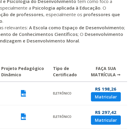
l
e Psicologia do Desenvolvimento
tem como foco a
especialmente a
Psicologia aplicada à Educação
. O
mação de professores
, especialmente os
professores que
to
.
as relevantes:
A Escola como Espaço de Desenvolvimento
;
ento de Conhecimentos Científicos
; O
Desenvolvimento
rendizagem e
Desenvolvimento Moral
.
Projeto Pedagógico
Tipo de
FAÇA SUA
Dinâmico
Certificado
MATRÍCULA →
R$ 198,26
ualizar
Visualizar
ELETRÔNICO
Matricular
R$ 297,42
ualizar
Visualizar
ELETRÔNICO
Matricular