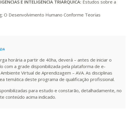
LIGÊNCIAS E
INTELIGÊNCIA TRIÁRQUICA:
Estudos sobre a
R$ 1.586,20
berg; O Desenvolvimento Humano Conforme Teorias
ualizar
Visualizar
ELETRÔNICO
Matricular
R$ 1.685,33
ualizar
Visualizar
ELETRÔNICO
Matricular
ADA
R$ 1.784,48
a horária a partir de 40ha, deverá – antes de iniciar o
ualizar
Visualizar
ELETRÔNICO
do com a grade disponibilizada pela plataforma de e-
Matricular
 Ambiente Virtual de Aprendizagem – AVA. As disciplinas
rea temática deste programa de qualificação profissional.
R$ 1.883,61
ualizar
Visualizar
ELETRÔNICO
Matricular
isponibilizadas para estudo e constarão, detalhadamente, no
te conteúdo acima indicado.
R$ 1.982,74
ualizar
Visualizar
ELETRÔNICO
Matricular
R$ 2.082,12