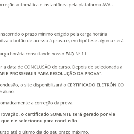
ualizar
Visualizar
ELETRÔNICO
Matricular
orreção automática e instantânea pela plataforma AVA -
R$ 2.240,16
ualizar
Visualizar
ELETRÔNICO
Matricular
nscorrido o prazo mínimo exigido pela carga horária
iliza o botão de acesso à prova e, em hipótese alguma será
carga horária consultando nosso FAQ Nº 11:
nar a data de CONCLUSÃO do curso. Depois de selecionada a
AR E PROSSEGUIR PARA RESOLUÇÃO DA PROVA"
.
nclusão, o site disponibilizará o
CERTIFICADO ELETRÔNICO
 aluno.
tomaticamente a correção da prova.
rovação, o certificado SOMENTE será gerado por via
m que ele selecionou para conclusão.
urso até o último dia do seu prazo máximo.