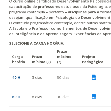
O
curso online certificado
Desenvolvimento Psicossocia
capacitação de professores estudiosos da Psicologia
, 
programa contempla – portanto –
disciplinas para a for
desejam qualificação em Psicologia do Desenvolvimen
O conteúdo programático contempla, dentre outras matéri
A Escola e o
Professor como Elementos de Desenvolvim
da Inteligência e da Aprendizagem
;
Experiências de Ap
SELECIONE A CARGA HORÁRIA:
Prazo
Carga
Prazo
máximo
Projeto
horária
mínimo
(?)
(?)
Pedagógico
40 H
5
dias
30
dias
Vis
60 H
8
dias
30
dias
Vis