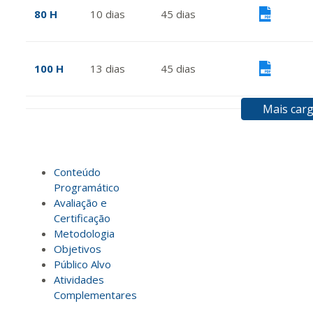
80 H
10
dias
45
dias
Vis
100 H
13
dias
45
dias
Vis
Mais carg
120 H
15
dias
60
dias
Vis
Conteúdo
140 H
18
dias
60
dias
Vis
Programático
Avaliação e
Certificação
160 H
20
dias
60
dias
Vis
Metodologia
Objetivos
Público Alvo
Atividades
180 H
23
dias
90
dias
Vis
Complementares