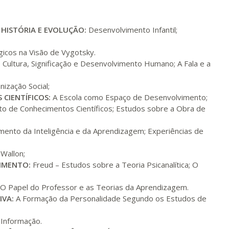
R$ 991,36
ualizar
Visualizar
ELETRÔNICO
Matricular
–
HISTÓRIA E EVOLUÇÃO:
Desenvolvimento Infantil;
gicos na Visão de Vygotsky.
R$ 1.090,51
ualizar
Visualizar
ELETRÔNICO
 Cultura, Significação e Desenvolvimento Humano; A Fala e a
Matricular
ização Social;
R$ 1.189,66
 CIENTÍFICOS:
A Escola como Espaço de Desenvolvimento;
ualizar
Visualizar
ELETRÔNICO
Matricular
o de Conhecimentos Científicos; Estudos sobre a Obra de
ento da Inteligência e da Aprendizagem; Experiências de
R$ 1.288,78
ualizar
Visualizar
ELETRÔNICO
Matricular
Wallon;
VIMENTO:
Freud – Estudos sobre a Teoria Psicanalítica; O
R$ 1.387,93
ualizar
Visualizar
ELETRÔNICO
Matricular
O Papel do Professor e as Teorias da Aprendizagem.
IVA:
A Formação da Personalidade Segundo os Estudos de
R$ 1.487,06
ualizar
Visualizar
 Informação.
ELETRÔNICO
Matricular