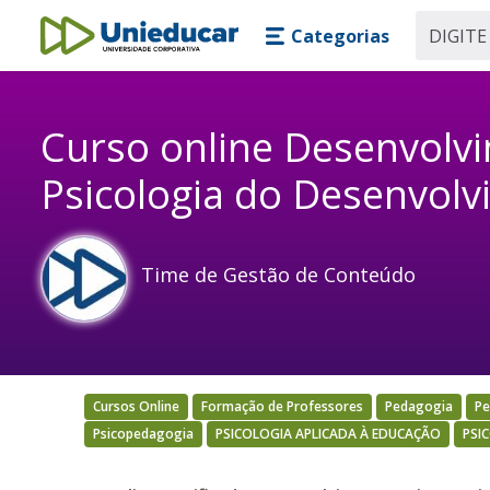
Skip main navigation
Skip to main content
Categorias
Unieducar
Curso online Desenvolvi
Psicologia do Desenvol
Time de Gestão de Conteúdo
Cursos Online
Formação de Professores
Pedagogia
Pe
Psicopedagogia
PSICOLOGIA APLICADA À EDUCAÇÃO
PSI