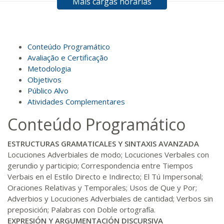
Mais cargas horárias
R$ 594,81
120 H
15
dias
60
dias
Matricular
R$ 693,96
Conteúdo Programático
140 H
18
dias
60
dias
Matricular
Avaliação e Certificação
Metodologia
Objetivos
R$ 793,10
160 H
20
dias
60
dias
Público Alvo
Matricular
Atividades Complementares
Conteúdo Programático
R$ 892,23
180 H
23
dias
90
dias
Matricular
ESTRUCTURAS GRAMATICALES Y SINTAXIS AVANZADA
Locuciones Adverbiales de modo; Locuciones Verbales con
R$ 991,36
gerundio y participio; Correspondencia entre Tiempos
200 H
25
dias
90
dias
Matricular
Verbais en el Estilo Directo e Indirecto; El Tú Impersonal;
Oraciones Relativas y Temporales; Usos de Que y Por;
Adverbios y Locuciones Adverbiales de cantidad; Verbos sin
R$ 1.090,51
220 H
28
dias
90
dias
preposición; Palabras con Doble ortografía.
Matricular
EXPRESIÓN Y ARGUMENTACIÓN DISCURSIVA