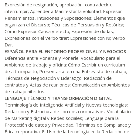
Expresión de resignación, aprobación, contradecir e
R$ 1.189,66
interrumpir; Aprender a Manifestar la voluntad; Expresar
240 H
30
dias
90
dias
Matricular
Pensamientos, Intuiciones y Suposiciones; Elementos que
organizan el Discurso; Técnicas de Persuasión y Retórica;
Cómo Expresar Causa y efecto; Expresión de dudas;
R$ 1.288,78
260 H
33
dias
90
dias
Expresiones con el Verbo tirar; Expresiones con Ni; Verbo
Matricular
Dar.
ESPAÑOL PARA EL ENTORNO PROFESIONAL Y NEGOCIOS
R$ 1.387,93
Diferencia entre Ponerse y Ponerle; Vocabulario para el
280 H
35
dias
120
dias
Matricular
Ambiente de trabajo y oficina; Cómo Escribir un currículum
de alto impacto; Presentarse en una Entrevista de trabajo;
Técnicas de Negociación y Liderazgo; Redacción de
R$ 1.487,06
300 H
38
dias
120
dias
contratos y Actas de reuniones; Comunicación en Ambientes
Matricular
de trabajo híbridos.
LENGUAJE TÉCNICO Y TRANSFORMACIÓN DIGITAL
R$ 1.586,20
Terminología de Inteligencia Artificial y Nuevas tecnologías;
320 H
40
dias
120
dias
Redacción y Estructura de correos corporativos; Vocabulario
Matricular
de Marketing digital y Redes sociales; Lenguaje para la
Protección de datos y Privacidad; Términos de Compliance y
R$ 1.685,33
340 H
Ética corporativa; El Uso de la tecnología en la Redacción de
43
dias
120
dias
Matricular