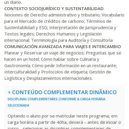
un diario.
CONTEXTO SOCIOJURÍDICO Y SUSTENTABILIDAD
R$ 1.784,48
Nociones de Derecho administrativo y tributario; Vocabulario
360 H
45
dias
120
dias
para el Mercado de créditos de carbono; Términos de
Matricular
Sustentabilidad y ESG; Interpretación de Jurisprudencia y
Textos legales; Derechos Humanos y Legislación
R$ 1.883,61
internacional; Terminología para Auditoría y Consultoría.
380 H
48
dias
150
dias
Matricular
COMUNICACIÓN AVANZADA PARA VIAJES E INTERCAMBIO
Planear y Reservar un viaje de negocios; Preguntas que se
R$ 1.982,74
hacen en un hotel; Cómo hablar sobre Culinaria y
400 H
50
dias
150
dias
Gastronomía; Cómo pedir Información en un restaurante;
Matricular
Interculturalidad y Protocolos de etiqueta; Gestión de
Logística y Desplazamientos internacionales.
R$ 2.082,12
420 H
53
dias
150
dias
Matricular
+
CONTEÚDO COMPLEMENTAR DINÂMICO
DISCIPLINAS COMPLEMENTARES CONFORME A CARGA HORÁRIA
R$ 2.240,16
SELECIONADA
440 H
55
dias
150
dias
Matricular
Optando o aluno por se matricular neste programa, em
carga horária a partir de 40ha, deverá – antes de iniciar o
curso - selecionar as disciplinas complementares de