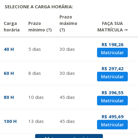
SELECIONE A CARGA HORÁRIA:
Prazo
Carga
Prazo
máximo
FAÇA SUA
horária
mínimo
(?)
(?)
MATRÍCULA →
R$ 198,26
40 H
5
dias
30
dias
Matricular
R$ 297,42
60 H
8
dias
30
dias
Matricular
R$ 396,55
80 H
10
dias
45
dias
Matricular
R$ 495,69
100 H
13
dias
45
dias
Matricular