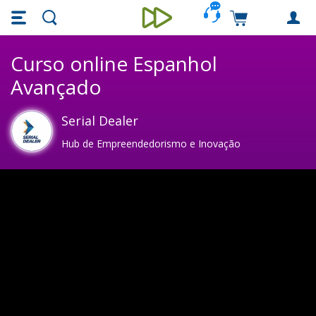
Skip main navigation
Skip to main content
Carrinho de c
Unieducar
Curso online Espanhol
Avançado
Serial Dealer
Hub de Empreendedorismo e Inovação