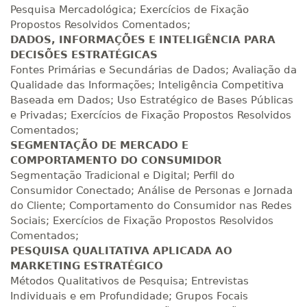
Pesquisa Mercadológica; Exercícios de Fixação
Propostos Resolvidos Comentados;
R$ 1.387,93
DADOS, INFORMAÇÕES E INTELIGÊNCIA PARA
280 H
35
dias
120
dias
Matricular
DECISÕES ESTRATÉGICAS
Fontes Primárias e Secundárias de Dados; Avaliação da
Qualidade das Informações; Inteligência Competitiva
R$ 1.487,06
300 H
38
dias
120
dias
Baseada em Dados; Uso Estratégico de Bases Públicas
Matricular
e Privadas; Exercícios de Fixação Propostos Resolvidos
Comentados;
R$ 1.586,20
SEGMENTAÇÃO DE MERCADO E
320 H
40
dias
120
dias
COMPORTAMENTO DO CONSUMIDOR
Matricular
Segmentação Tradicional e Digital; Perfil do
Consumidor Conectado; Análise de Personas e Jornada
R$ 1.685,33
340 H
do Cliente; Comportamento do Consumidor nas Redes
43
dias
120
dias
Matricular
Sociais; Exercícios de Fixação Propostos Resolvidos
Comentados;
R$ 1.784,48
PESQUISA QUALITATIVA APLICADA AO
360 H
45
dias
120
dias
MARKETING ESTRATÉGICO
Matricular
Métodos Qualitativos de Pesquisa; Entrevistas
Individuais e em Profundidade; Grupos Focais
R$ 1.883,61