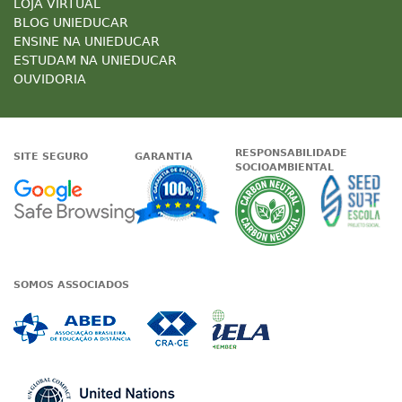
LOJA VIRTUAL
BLOG UNIEDUCAR
ENSINE NA UNIEDUCAR
ESTUDAM NA UNIEDUCAR
OUVIDORIA
RESPONSABILIDADE
SITE SEGURO
GARANTIA
SOCIOAMBIENTAL
Google - Status do site no Nave
Garantia de satisfaçã
A Unieduc
SOMOS ASSOCIADOS
Associada a ABED
Associada a CRA-CE
Associada a IE
Associada a UN Global