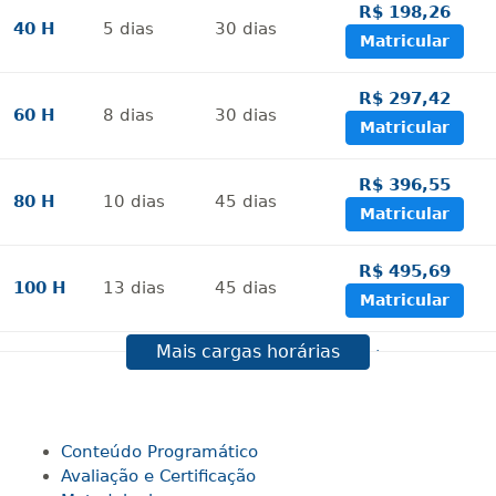
R$ 198,26
40 H
5
dias
30
dias
Matricular
R$ 297,42
60 H
8
dias
30
dias
Matricular
R$ 396,55
80 H
10
dias
45
dias
Matricular
R$ 495,69
100 H
13
dias
45
dias
Matricular
Mais cargas horárias
R$ 594,81
120 H
15
dias
60
dias
Matricular
R$ 693,96
Conteúdo Programático
140 H
18
dias
60
dias
Matricular
Avaliação e Certificação