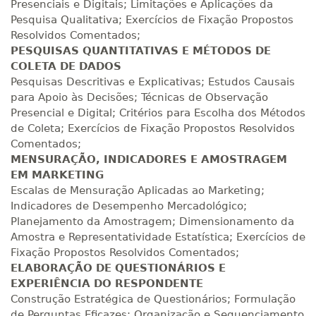
Presenciais e Digitais; Limitações e Aplicações da
380 H
48
dias
150
dias
Matricular
Pesquisa Qualitativa; Exercícios de Fixação Propostos
Resolvidos Comentados;
R$ 1.982,74
PESQUISAS QUANTITATIVAS E MÉTODOS DE
400 H
50
dias
150
dias
COLETA DE DADOS
Matricular
Pesquisas Descritivas e Explicativas; Estudos Causais
para Apoio às Decisões; Técnicas de Observação
R$ 2.082,12
Presencial e Digital; Critérios para Escolha dos Métodos
420 H
53
dias
150
dias
Matricular
de Coleta; Exercícios de Fixação Propostos Resolvidos
Comentados;
MENSURAÇÃO, INDICADORES E AMOSTRAGEM
R$ 2.240,16
440 H
55
dias
150
dias
EM MARKETING
Matricular
Escalas de Mensuração Aplicadas ao Marketing;
Indicadores de Desempenho Mercadológico;
Planejamento da Amostragem; Dimensionamento da
Amostra e Representatividade Estatística; Exercícios de
Fixação Propostos Resolvidos Comentados;
ELABORAÇÃO DE QUESTIONÁRIOS E
EXPERIÊNCIA DO RESPONDENTE
Construção Estratégica de Questionários; Formulação
de Perguntas Eficazes; Organização e Sequenciamento