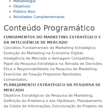
Metodologia
Objetivos
R$ 793,10
160 H
20
dias
60
dias
Público Alvo
Matricular
Atividades Complementares
Conteúdo Programático
R$ 892,23
180 H
23
dias
90
dias
Matricular
FUNDAMENTOS DO MARKETING ESTRATÉGICO E
DA INTELIGÊNCIA DE MERCADO
R$ 991,36
Conceitos Fundamentais de Marketing Estratégico;
200 H
25
dias
90
dias
Matricular
Evolução do Marketing na Economia Digital;
Inteligência de Mercado e Vantagem Competitiva;
Papel da Pesquisa Estratégica na Tomada de Decisões;
R$ 1.090,51
220 H
28
dias
90
dias
Ética e Responsabilidade na Pesquisa de Marketing;
Matricular
Exercícios de Fixação Propostos Resolvidos
Comentados;
R$ 1.189,66
PLANEJAMENTO ESTRATÉGICO DA PESQUISA DE
240 H
30
dias
90
dias
Matricular
MERCADO
Objetivos Estratégicos da Pesquisa de Marketing;
Definição do Problema e das Hipóteses; Planejamento
R$ 1.288,78
260 H
33
dias
90
dias
da Coleta de Informações; Estruturação de Projetos de
Matricular