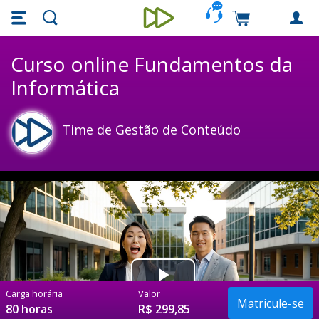
Skip main navigation
Skip to main content
Carrinho de c
Unieducar
Curso online Fundamentos da
Informática
Time de Gestão de Conteúdo
Play
Carga horária
Valor
80 horas
R$ 299,85