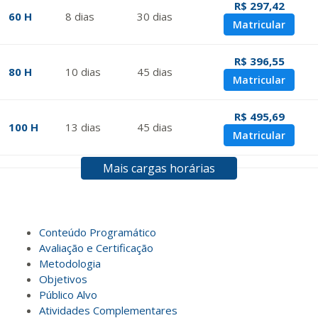
R$ 297,42
60 H
8
dias
30
dias
Matricular
R$ 396,55
80 H
10
dias
45
dias
Matricular
R$ 495,69
100 H
13
dias
45
dias
Matricular
Mais cargas horárias
R$ 594,81
120 H
15
dias
60
dias
Matricular
R$ 693,96
Conteúdo Programático
140 H
18
dias
60
dias
Matricular
Avaliação e Certificação
Metodologia
Objetivos
R$ 793,10
160 H
20
dias
60
dias
Público Alvo
Matricular
Atividades Complementares