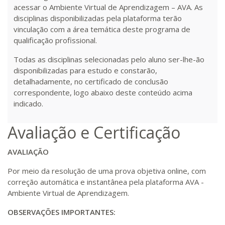
acessar o Ambiente Virtual de Aprendizagem – AVA. As
disciplinas disponibilizadas pela plataforma terão
R$ 1.487,06
vinculação com a área temática deste programa de
300 H
38
dias
120
dias
Matricular
qualificação profissional.
Todas as disciplinas selecionadas pelo aluno ser-lhe-ão
R$ 1.586,20
disponibilizadas para estudo e constarão,
320 H
40
dias
120
dias
Matricular
detalhadamente, no certificado de conclusão
correspondente, logo abaixo deste conteúdo acima
R$ 1.685,33
indicado.
340 H
43
dias
120
dias
Matricular
Avaliação e Certificação
R$ 1.784,48
360 H
45
dias
120
dias
AVALIAÇÃO
Matricular
Por meio da resolução de uma prova objetiva online, com
R$ 1.883,61
correção automática e instantânea pela plataforma AVA -
380 H
48
dias
150
dias
Ambiente Virtual de Aprendizagem.
Matricular
OBSERVAÇÕES IMPORTANTES:
R$ 1.982,74