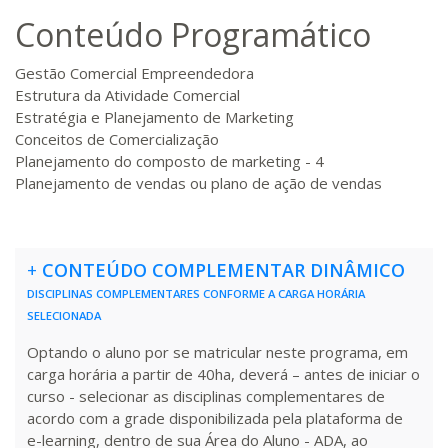
Conteúdo Programático
R$ 892,23
180 H
23
dias
90
dias
Matricular
Gestão Comercial Empreendedora
Estrutura da Atividade Comercial
R$ 991,36
Estratégia e Planejamento de Marketing
200 H
25
dias
90
dias
Matricular
Conceitos de Comercialização
Planejamento do composto de marketing - 4
Planejamento de vendas ou plano de ação de vendas
R$ 1.090,51
220 H
28
dias
90
dias
Matricular
R$ 1.189,66
+
CONTEÚDO COMPLEMENTAR DINÂMICO
240 H
30
dias
90
dias
Matricular
DISCIPLINAS COMPLEMENTARES CONFORME A CARGA HORÁRIA
SELECIONADA
R$ 1.288,78
Optando o aluno por se matricular neste programa, em
260 H
33
dias
90
dias
Matricular
carga horária a partir de 40ha, deverá – antes de iniciar o
curso - selecionar as disciplinas complementares de
acordo com a grade disponibilizada pela plataforma de
R$ 1.387,93
280 H
35
dias
120
dias
e-learning, dentro de sua Área do Aluno - ADA, ao
Matricular