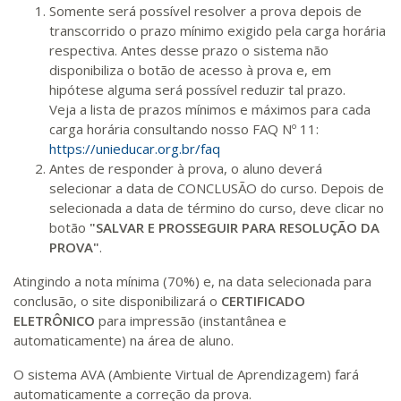
400 H
50
dias
150
dias
Somente será possível resolver a prova depois de
Matricular
transcorrido o prazo mínimo exigido pela carga horária
respectiva. Antes desse prazo o sistema não
R$ 2.082,12
disponibiliza o botão de acesso à prova e, em
420 H
53
dias
150
dias
Matricular
hipótese alguma será possível reduzir tal prazo.
Veja a lista de prazos mínimos e máximos para cada
carga horária consultando nosso FAQ Nº 11:
R$ 2.240,16
440 H
55
dias
150
dias
https://unieducar.org.br/faq
Matricular
Antes de responder à prova, o aluno deverá
selecionar a data de CONCLUSÃO do curso. Depois de
selecionada a data de término do curso, deve clicar no
botão
"SALVAR E PROSSEGUIR PARA RESOLUÇÃO DA
PROVA"
.
Atingindo a nota mínima (70%) e, na data selecionada para
conclusão, o site disponibilizará o
CERTIFICADO
ELETRÔNICO
para impressão (instantânea e
automaticamente) na área de aluno.
O sistema AVA (Ambiente Virtual de Aprendizagem) fará
automaticamente a correção da prova.