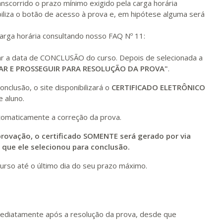
Matricular
nscorrido o prazo mínimo exigido pela carga horária
iliza o botão de acesso à prova e, em hipótese alguma será
R$ 2.240,16
ualizar
Visualizar
carga horária consultando nosso FAQ Nº 11:
ELETRÔNICO
Matricular
nar a data de CONCLUSÃO do curso. Depois de selecionada a
AR E PROSSEGUIR PARA RESOLUÇÃO DA PROVA"
.
nclusão, o site disponibilizará o
CERTIFICADO ELETRÔNICO
 aluno.
tomaticamente a correção da prova.
rovação, o certificado SOMENTE será gerado por via
m que ele selecionou para conclusão.
urso até o último dia do seu prazo máximo.
 imediatamente após a resolução da prova, desde que