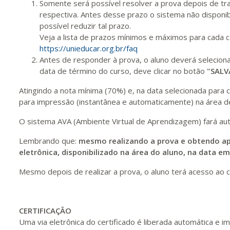
Somente será possível resolver a prova depois de tra
respectiva. Antes desse prazo o sistema não disponib
possível reduzir tal prazo.
440 H
55
dias
150
dias
Vis
Veja a lista de prazos mínimos e máximos para cada 
https://unieducar.org.br/faq
Antes de responder à prova, o aluno deverá selecio
data de término do curso, deve clicar no botão
"SALV
Atingindo a nota mínima (70%) e, na data selecionada para co
para impressão (instantânea e automaticamente) na área de
O sistema AVA (Ambiente Virtual de Aprendizagem) fará au
Lembrando que:
mesmo realizando a prova e obtendo ap
eletrônica, disponibilizado na área do aluno, na data e
Mesmo depois de realizar a prova, o aluno terá acesso ao c
CERTIFICAÇÃO
Uma via eletrônica do certificado é liberada automática e