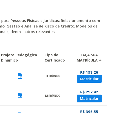
para Pessoas Físicas e Jurídicas
;
Relacionamento com
imo
;
Gestão e
Análise de Risco de Crédito
;
Modelos de
onais
, dentre outros relevantes.
Projeto Pedagógico
Tipo de
FAÇA SUA
Dinâmico
Certificado
MATRÍCULA →
R$ 198,26
ualizar
Visualizar
ELETRÔNICO
Matricular
R$ 297,42
ualizar
Visualizar
ELETRÔNICO
Matricular
R$ 396,55