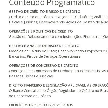
Conteúdo Programático
200 H
25
dias
90
dias
Vis
GESTÃO DE
CRÉDITO E RISCO DE CRÉDITO
Crédito e Risco de Crédito – Noções Introdutórias; Análise
Físicas e Jurídicas; Desenvolvendo Ações de Gestão de Risc
220 H
28
dias
90
dias
Vis
OPERAÇÕES E POLÍTICAS DE
CRÉDITO
Gestão de Relacionamento com Instituições Financeiras; G
240 H
30
dias
90
dias
Vis
GESTÃO E
ANÁLISE DE RISCO DE CRÉDITO
Modelos de Cálculo de Risco; Desenvolvendo Projeções e P
Bancários; Riscos de Serviços Operacionais.
260 H
33
dias
90
dias
Vis
OPERAÇÕES DE
CONCESSÃO DE CRÉDITO
Operações de Concessão de Crédito para Pessoas Físicas e J
Pessoas Físicas e Jurídicas.
280 H
35
dias
120
dias
Vis
DIREITO FIANCEIRO E
LEGISLAÇÃO APLICÁVEL ÀS OPERAÇ
O Banco Central como Órgão Regulador de Crédito no Brasi
de Concessão de Crédito.
300 H
38
dias
120
dias
Vis
EXERCÍCIOS PROPOSTOS RESOLVIDOS