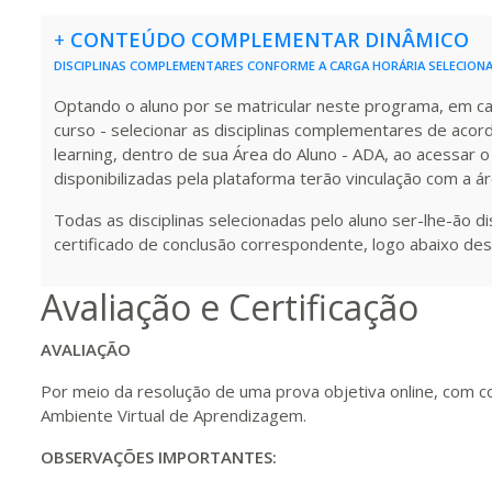
+
CONTEÚDO COMPLEMENTAR DINÂMICO
320 H
40
dias
120
dias
Vis
DISCIPLINAS COMPLEMENTARES CONFORME A CARGA HORÁRIA SELECION
Optando o aluno por se matricular neste programa, em carg
curso - selecionar as disciplinas complementares de acor
340 H
43
dias
120
dias
Vis
learning, dentro de sua Área do Aluno - ADA, ao acessar o
disponibilizadas pela plataforma terão vinculação com a á
Todas as disciplinas selecionadas pelo aluno ser-lhe-ão d
360 H
45
dias
120
dias
Vis
certificado de conclusão correspondente, logo abaixo des
Avaliação e Certificação
380 H
48
dias
150
dias
Vis
AVALIAÇÃO
Por meio da resolução de uma prova objetiva online, com c
400 H
50
dias
150
dias
Vis
Ambiente Virtual de Aprendizagem.
OBSERVAÇÕES IMPORTANTES:
420 H
53
dias
150
dias
Vis