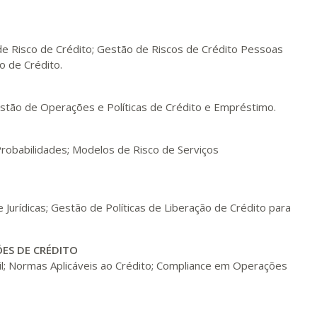
R$ 991,36
ualizar
Visualizar
ELETRÔNICO
Matricular
 de Risco de Crédito; Gestão de Riscos de Crédito Pessoas
o de Crédito.
R$ 1.090,51
ualizar
Visualizar
ELETRÔNICO
Matricular
estão de Operações e Políticas de Crédito e Empréstimo.
R$ 1.189,66
ualizar
Visualizar
ELETRÔNICO
Matricular
robabilidades; Modelos de Risco de Serviços
R$ 1.288,78
ualizar
Visualizar
ELETRÔNICO
Matricular
urídicas; Gestão de Políticas de Liberação de Crédito para
R$ 1.387,93
ualizar
Visualizar
ELETRÔNICO
ÕES DE CRÉDITO
Matricular
l; Normas Aplicáveis ao Crédito; Compliance em Operações
R$ 1.487,06
ualizar
Visualizar
ELETRÔNICO
Matricular