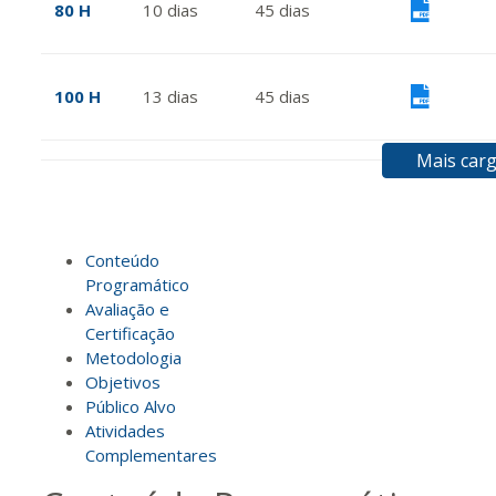
80 H
10
dias
45
dias
Vis
100 H
13
dias
45
dias
Vis
Mais carg
120 H
15
dias
60
dias
Vis
Conteúdo
140 H
18
dias
60
dias
Vis
Programático
Avaliação e
Certificação
160 H
20
dias
60
dias
Vis
Metodologia
Objetivos
Público Alvo
Atividades
180 H
23
dias
90
dias
Vis
Complementares