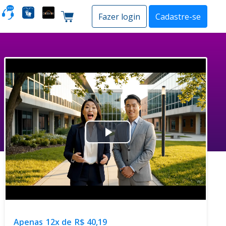
o
Fazer login
Cadastre-se
Carrinho de compras
Play
Video
Apenas
12x de
R$ 40,19