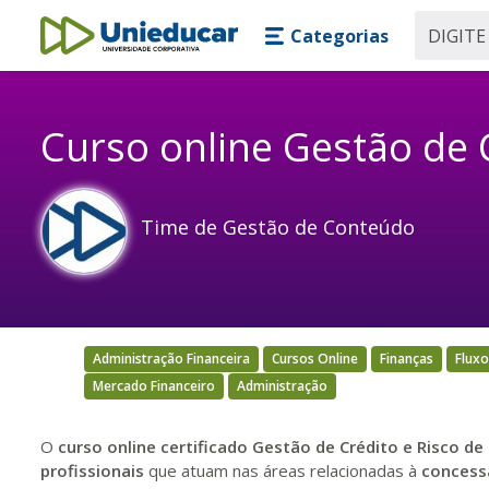
Skip main navigation
Skip to main content
Categorias
Unieducar
Curso online Gestão de C
Time de Gestão de Conteúdo
Administração Financeira
Cursos Online
Finanças
Fluxo
Mercado Financeiro
Administração
O
curso online certificado Gestão de
Crédito e Risco de
profissionais
que atuam nas áreas relacionadas à
concessã