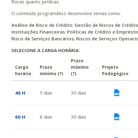
físicas quanto jurídicas.
O conteúdo programático desenvolve temas como:
Análise de Risco de Crédito
;
Gestão de Riscos de Crédito 
Instituições Financeiras
;
Políticas de Crédito e Emprést
Risco de Serviços Bancários
;
Riscos de Serviços Operaci
SELECIONE A CARGA HORÁRIA:
Prazo
Carga
Prazo
máximo
Projeto
horária
mínimo
(?)
(?)
Pedagógico
40 H
5
dias
30
dias
Vis
60 H
8
dias
30
dias
Vis