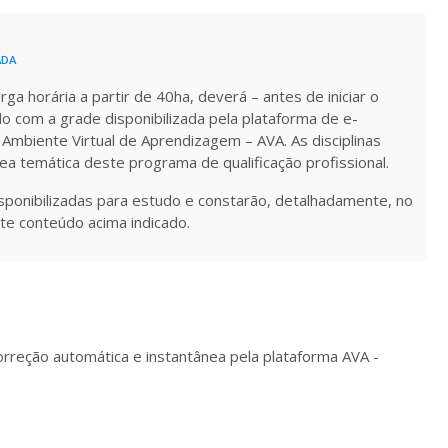
R$ 1.586,20
ualizar
Visualizar
ELETRÔNICO
Matricular
ADA
a horária a partir de 40ha, deverá – antes de iniciar o
R$ 1.685,33
do com a grade disponibilizada pela plataforma de e-
ualizar
Visualizar
ELETRÔNICO
Matricular
 Ambiente Virtual de Aprendizagem – AVA. As disciplinas
rea temática deste programa de qualificação profissional.
R$ 1.784,48
isponibilizadas para estudo e constarão, detalhadamente, no
ualizar
Visualizar
ELETRÔNICO
Matricular
te conteúdo acima indicado.
R$ 1.883,61
ualizar
Visualizar
ELETRÔNICO
Matricular
R$ 1.982,74
orreção automática e instantânea pela plataforma AVA -
ualizar
Visualizar
ELETRÔNICO
Matricular
R$ 2.082,12
ualizar
Visualizar
ELETRÔNICO