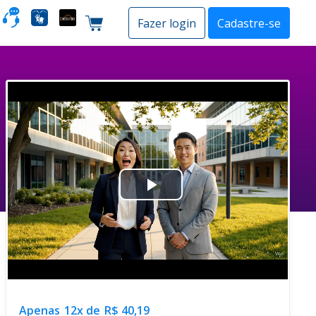
o
Fazer login
Cadastre-se
Carrinho de compras
Play
Video
Apenas
12x de
R$ 40,19