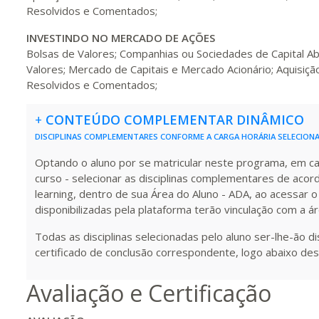
Resolvidos e Comentados;
INVESTINDO NO MERCADO DE AÇÕES
320 H
40
dias
120
dias
Vis
Bolsas de Valores; Companhias ou Sociedades de Capital 
Valores; Mercado de Capitais e Mercado Acionário; Aquisiçã
Resolvidos e Comentados;
340 H
43
dias
120
dias
Vis
+
CONTEÚDO COMPLEMENTAR DINÂMICO
DISCIPLINAS COMPLEMENTARES CONFORME A CARGA HORÁRIA SELECION
360 H
45
dias
120
dias
Vis
Optando o aluno por se matricular neste programa, em carg
curso - selecionar as disciplinas complementares de acor
learning, dentro de sua Área do Aluno - ADA, ao acessar o
disponibilizadas pela plataforma terão vinculação com a á
380 H
48
dias
150
dias
Vis
Todas as disciplinas selecionadas pelo aluno ser-lhe-ão d
certificado de conclusão correspondente, logo abaixo des
400 H
50
dias
150
dias
Vis
Avaliação e Certificação