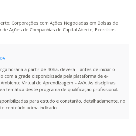
Matricular
R$ 1.586,20
ualizar
Visualizar
ELETRÔNICO
Aberto; Corporações com Ações Negociadas em Bolsas de
Matricular
o de Ações de Companhias de Capital Aberto; Exercícios
R$ 1.685,33
ualizar
Visualizar
ELETRÔNICO
Matricular
ADA
R$ 1.784,48
ualizar
Visualizar
a horária a partir de 40ha, deverá – antes de iniciar o
ELETRÔNICO
Matricular
do com a grade disponibilizada pela plataforma de e-
 Ambiente Virtual de Aprendizagem – AVA. As disciplinas
R$ 1.883,61
rea temática deste programa de qualificação profissional.
ualizar
Visualizar
ELETRÔNICO
Matricular
isponibilizadas para estudo e constarão, detalhadamente, no
te conteúdo acima indicado.
R$ 1.982,74
ualizar
Visualizar
ELETRÔNICO
Matricular
R$ 2.082,12