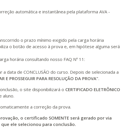
ualizar
Visualizar
ELETRÔNICO
Matricular
orreção automática e instantânea pela plataforma AVA -
R$ 2.240,16
ualizar
Visualizar
ELETRÔNICO
Matricular
nscorrido o prazo mínimo exigido pela carga horária
iliza o botão de acesso à prova e, em hipótese alguma será
carga horária consultando nosso FAQ Nº 11:
nar a data de CONCLUSÃO do curso. Depois de selecionada a
AR E PROSSEGUIR PARA RESOLUÇÃO DA PROVA"
.
nclusão, o site disponibilizará o
CERTIFICADO ELETRÔNICO
 aluno.
tomaticamente a correção da prova.
rovação, o certificado SOMENTE será gerado por via
m que ele selecionou para conclusão.