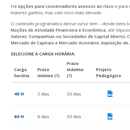
Há
opções para conservadores avessos ao risco
e para 
maiores ganhos, mas com risco mais elevado.
O conteúdo programático desse curso tem – desde itens b
Noções de Atividade Financeira e Econômica
, até tópic
Valores
;
Companhias ou Sociedades de Capital Aberto
;
C
Mercado de Capitais e Mercado Acionário
;
Aquisição de
SELECIONE A CARGA HORÁRIA:
Prazo
Carga
Prazo
máximo
Projeto
horária
mínimo
(?)
(?)
Pedagógico
40 H
5
dias
30
dias
Vis
60 H
8
dias
30
dias
Vis