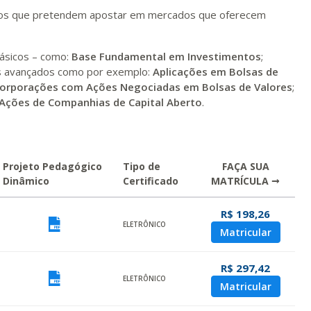
os que pretendem apostar em mercados que oferecem
ásicos – como:
Base Fundamental em Investimentos
;
os avançados como por exemplo:
Aplicações em Bolsas de
orporações com Ações Negociadas em Bolsas de Valores
;
 Ações de Companhias de Capital Aberto
.
Projeto Pedagógico
Tipo de
FAÇA SUA
Dinâmico
Certificado
MATRÍCULA →
R$ 198,26
ualizar
Visualizar
ELETRÔNICO
Matricular
R$ 297,42
ualizar
Visualizar
ELETRÔNICO
Matricular