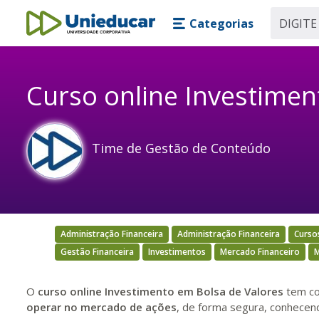
Skip main navigation
Skip to main content
Categorias
Unieducar
Curso online Investimen
Time de Gestão de Conteúdo
Administração Financeira
Administração Financeira
Curso
Gestão Financeira
Investimentos
Mercado Financeiro
M
O
curso online
Investimento em Bolsa de Valores
tem co
operar no mercado de ações
, de forma segura, conhecendo