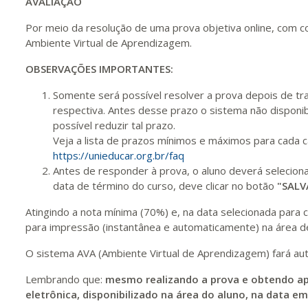
AVALIAÇÃO
420 H
53
dias
150
dias
Vis
Por meio da resolução de uma prova objetiva online, com c
Ambiente Virtual de Aprendizagem.
440 H
55
dias
150
dias
Vis
OBSERVAÇÕES IMPORTANTES:
Somente será possível resolver a prova depois de tra
respectiva. Antes desse prazo o sistema não disponib
possível reduzir tal prazo.
Veja a lista de prazos mínimos e máximos para cada 
https://unieducar.org.br/faq
Antes de responder à prova, o aluno deverá selecio
data de término do curso, deve clicar no botão
"SALV
Atingindo a nota mínima (70%) e, na data selecionada para co
para impressão (instantânea e automaticamente) na área de
O sistema AVA (Ambiente Virtual de Aprendizagem) fará au
Lembrando que:
mesmo realizando a prova e obtendo ap
eletrônica, disponibilizado na área do aluno, na data e