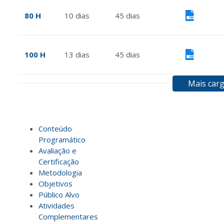
80 H
10
dias
45
dias
Vis
100 H
13
dias
45
dias
Vis
Mais carg
120 H
15
dias
60
dias
Vis
Conteúdo
140 H
18
dias
60
dias
Vis
Programático
Avaliação e
Certificação
160 H
20
dias
60
dias
Vis
Metodologia
Objetivos
Público Alvo
Atividades
180 H
23
dias
90
dias
Vis
Complementares