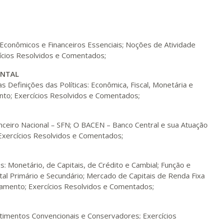
R$ 991,36
ualizar
Visualizar
ELETRÔNICO
Matricular
Econômicos e Financeiros Essenciais; Noções de Atividade
ícios Resolvidos e Comentados;
R$ 1.090,51
ualizar
Visualizar
ELETRÔNICO
Matricular
ENTAL
Definições das Políticas: Econômica, Fiscal, Monetária e
R$ 1.189,66
nto; Exercícios Resolvidos e Comentados;
ualizar
Visualizar
ELETRÔNICO
Matricular
anceiro Nacional – SFN; O BACEN – Banco Central e sua Atuação
R$ 1.288,78
Exercícios Resolvidos e Comentados;
ualizar
Visualizar
ELETRÔNICO
Matricular
: Monetário, de Capitais, de Crédito e Cambial; Função e
R$ 1.387,93
al Primário e Secundário; Mercado de Capitais de Renda Fixa
ualizar
Visualizar
ELETRÔNICO
Matricular
onamento; Exercícios Resolvidos e Comentados;
R$ 1.487,06
estimentos Convencionais e Conservadores; Exercícios
ualizar
Visualizar
ELETRÔNICO