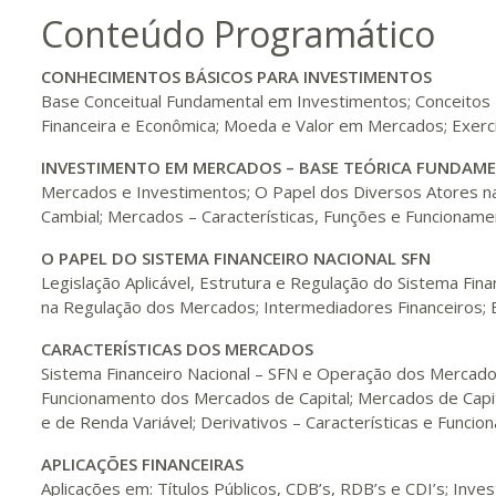
Conteúdo Programático
200 H
25
dias
90
dias
Vis
CONHECIMENTOS BÁSICOS PARA INVESTIMENTOS
Base Conceitual Fundamental em Investimentos; Conceitos 
Financeira e Econômica; Moeda e Valor em Mercados; Exerc
220 H
28
dias
90
dias
Vis
INVESTIMENTO EM MERCADOS – BASE TEÓRICA FUNDAM
Mercados e Investimentos; O Papel dos Diversos Atores nas 
Cambial; Mercados – Características, Funções e Funcioname
240 H
30
dias
90
dias
Vis
O PAPEL DO
SISTEMA FINANCEIRO NACIONAL
SFN
Legislação Aplicável, Estrutura e Regulação do Sistema Fin
na Regulação dos Mercados; Intermediadores Financeiros; 
260 H
33
dias
90
dias
Vis
CARACTERÍSTICAS DOS MERCADOS
Sistema Financeiro Nacional – SFN e Operação dos Mercados
Funcionamento dos Mercados de Capital; Mercados de Capit
280 H
35
dias
120
dias
Vis
e de Renda Variável; Derivativos – Características e Funci
APLICAÇÕES FINANCEIRAS
Aplicações em: Títulos Públicos, CDB’s, RDB’s e CDI’s; Inv
300 H
38
dias
120
dias
Vis