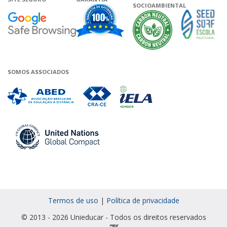
SOCIOAMBIENTAL
Google - Status do site no Navega
Garantia de satisfação
A Unieduca
SOMOS ASSOCIADOS
Associada a ABED
Associada a CRA-CE
Associada a IELA
Associada a UN Global 
Termos de uso
|
Política de privacidade
© 2013 - 2026 Unieducar - Todos os direitos reservados