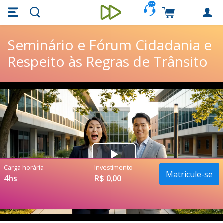
Skip main navigation
Skip to main content
Carrinho de c
Unieducar
Seminário e Fórum Cidadania e
Respeito às Regras de Trânsito
Play
Carga horária
Investimento
Matricule-se
4hs
R$ 0,00
Video