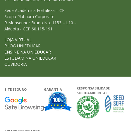
Sede Acadêmica Fortaleza – CE
Scopa Platinum Corporate
R Monsenhor Bruno No. 1153 – L10 –
Aldeota - CEP 60.115-191
LOJA VIRTUAL
BLOG UNIEDUCAR
ENSINE NA UNIEDUCAR
ESTUDAM NA UNIEDUCAR
OUVIDORIA
RESPONSABILIDADE
SITE SEGURO
GARANTIA
SOCIOAMBIENTAL
Google - Status do site no Navega
Garantia de satisfação
A Unieduca