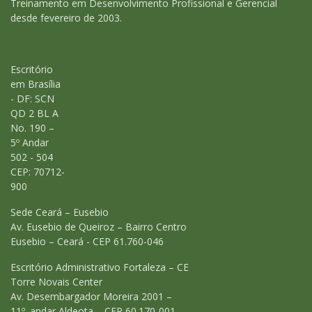
Treinamento em Desenvolvimento Profissional e Gerencial
desde fevereiro de 2003.
Escritório
em Brasília
- DF: SCN
QD 2 BL A
No. 190 –
5º Andar
502 - 504
CEP: 70712-
900
Sede Ceará – Eusebio
Av. Eusebio de Queiroz – Bairro Centro
Eusebio – Ceará - CEP 61.760-046
Escritório Administrativo Fortaleza – CE
Torre Novais Center
Av. Desembargador Moreira 2001 –
11º. andar Aldeota – CEP 60.170-001