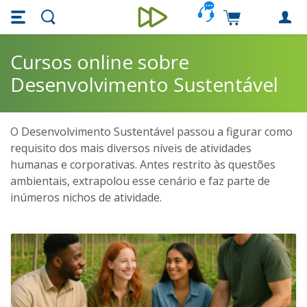
Skip main navigation
Skip to main content
Carrinho de c
Unieducar
Cursos online sobre
Desenvolvimento Sustentável
O Desenvolvimento Sustentável passou a figurar como
requisito dos mais diversos níveis de atividades
humanas e corporativas. Antes restrito às questões
ambientais, extrapolou esse cenário e faz parte de
inúmeros nichos de atividade.