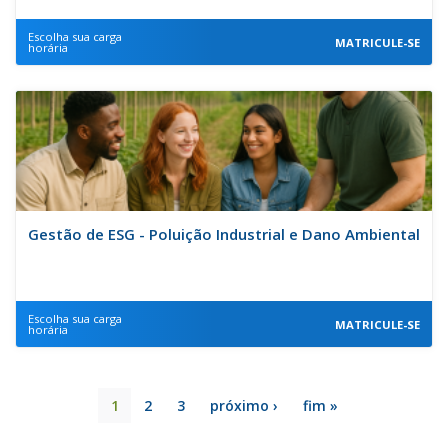
Escolha sua carga
MATRICULE-SE
horária
Gestão de ESG - Poluição Industrial e Dano Ambiental
Escolha sua carga
MATRICULE-SE
horária
1
2
3
próximo ›
fim »