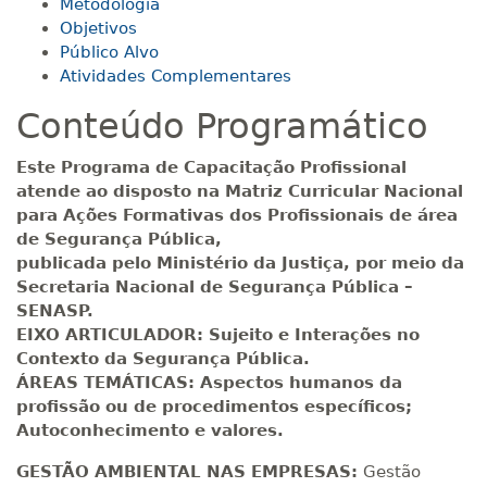
Metodologia
Objetivos
R$ 793,10
160 H
20
dias
60
dias
Público Alvo
Matricular
Atividades Complementares
Conteúdo Programático
R$ 892,23
180 H
23
dias
90
dias
Matricular
Este Programa de Capacitação Profissional
atende ao disposto na Matriz Curricular Nacional
R$ 991,36
para Ações Formativas dos Profissionais de área
200 H
25
dias
90
dias
Matricular
de Segurança Pública,
publicada pelo Ministério da Justiça, por meio da
Secretaria Nacional de Segurança Pública –
R$ 1.090,51
220 H
28
dias
90
dias
SENASP.
Matricular
EIXO ARTICULADOR: Sujeito e Interações no
Contexto da Segurança Pública.
R$ 1.189,66
ÁREAS TEMÁTICAS: Aspectos humanos da
240 H
30
dias
90
dias
Matricular
profissão ou de procedimentos específicos;
Autoconhecimento e valores.
R$ 1.288,78
GESTÃO AMBIENTAL NAS EMPRESAS:
Gestão
260 H
33
dias
90
dias
Matricular