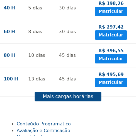
R$ 198,26
40 H
5
dias
30
dias
Matricular
R$ 297,42
60 H
8
dias
30
dias
Matricular
R$ 396,55
80 H
10
dias
45
dias
Matricular
R$ 495,69
100 H
13
dias
45
dias
Matricular
Mais cargas horárias
R$ 594,81
120 H
15
dias
60
dias
Matricular
R$ 693,96
Conteúdo Programático
140 H
18
dias
60
dias
Matricular
Avaliação e Certificação