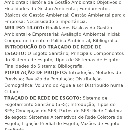
Ambiental; História da Gestão Ambiental; Objetivos e
Finalidades da Gestão Ambiental; Fundamentos
R$ 1.387,93
Básicos da Gestão Ambiental; Gestão Ambiental para a
280 H
35
dias
120
dias
Empresa: Necessidade e Importância.
Matricular
NBR ISO 14.001:
Finalidades Básicas da Gestão
Ambiental e Empresarial; Avaliação Ambiental Inicial;
R$ 1.487,06
Comprometimento e Política Ambiental; Bibliografia.
300 H
38
dias
120
dias
Matricular
INTRODUÇÃO DO TRAÇADO DE REDE DE
ESGOTO:
O Esgoto Sanitário; Principais Componentes
do Sistema de Esgoto; Tipos de Sistemas de Esgoto;
R$ 1.586,20
320 H
40
dias
120
dias
Finalidades do Sistema; Bibliografia.
Matricular
POPULAÇÃO DE PROJETO:
Introdução; Métodos de
Previsão; Revisão de População; Distribuição
R$ 1.685,33
Demográfica; Volume de Água a ser Distribuído numa
340 H
43
dias
120
dias
Matricular
Cidade.
TRAÇADO DE REDE DE ESGOTO:
Sistema de
Esgotamento Sanitário (SES); Introdução; Tipos de
R$ 1.784,48
360 H
45
dias
120
dias
SES; Concepção de SES; Partes do SES; Rede Coletora
Matricular
de esgoto; Sistemas Alternativos de Rede Coletora de
Esgoto; Ligação Predial de Esgoto; Vazões de Esgoto
R$ 1.883,61