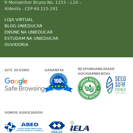
R Monsenhor Bruno No. 1153 – L10 –
Aldeota - CEP 60.115-191
LOJA VIRTUAL
BLOG UNIEDUCAR
ENSINE NA UNIEDUCAR
ESTUDAM NA UNIEDUCAR
OUVIDORIA
RESPONSABILIDADE
SITE SEGURO
GARANTIA
SOCIOAMBIENTAL
Google - Status do site no Nave
Garantia de satisfaçã
A Unieduc
SOMOS ASSOCIADOS
Associada a ABED
Associada a CRA-CE
Associada a IE