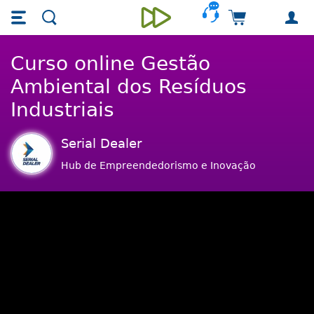
Skip main navigation
Skip to main content
Carrinho de 
Unieducar
Curso online Gestão
Ambiental dos Resíduos
Industriais
Serial Dealer
Hub de Empreendedorismo e Inovação