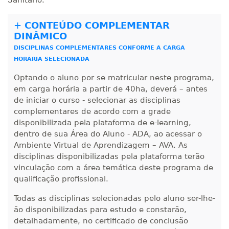
Sanitário.
380 H
48
dias
150
dias
Matricular
+
CONTEÚDO COMPLEMENTAR
DINÂMICO
R$ 1.982,74
400 H
50
dias
150
dias
DISCIPLINAS COMPLEMENTARES CONFORME A CARGA
Matricular
HORÁRIA SELECIONADA
R$ 2.082,12
Optando o aluno por se matricular neste programa,
420 H
53
dias
150
dias
em carga horária a partir de 40ha, deverá – antes
Matricular
de iniciar o curso - selecionar as disciplinas
complementares de acordo com a grade
R$ 2.240,16
disponibilizada pela plataforma de e-learning,
440 H
55
dias
150
dias
Matricular
dentro de sua Área do Aluno - ADA, ao acessar o
Ambiente Virtual de Aprendizagem – AVA. As
disciplinas disponibilizadas pela plataforma terão
vinculação com a área temática deste programa de
qualificação profissional.
Todas as disciplinas selecionadas pelo aluno ser-lhe-
ão disponibilizadas para estudo e constarão,
detalhadamente, no certificado de conclusão