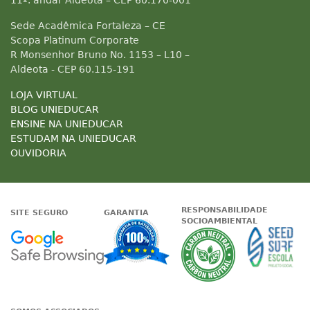
11º. andar Aldeota – CEP 60.170-001
Sede Acadêmica Fortaleza – CE
Scopa Platinum Corporate
R Monsenhor Bruno No. 1153 – L10 –
Aldeota - CEP 60.115-191
LOJA VIRTUAL
BLOG UNIEDUCAR
ENSINE NA UNIEDUCAR
ESTUDAM NA UNIEDUCAR
OUVIDORIA
RESPONSABILIDADE
SITE SEGURO
GARANTIA
SOCIOAMBIENTAL
Google - Status do site no Nave
Garantia de satisfaçã
A Unieduc