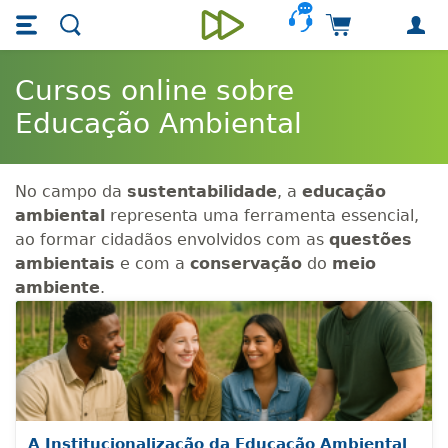
Skip main navigation
Skip to main content
Carrinho de 
Unieducar
Cursos online sobre
Educação Ambiental
No campo da
sustentabilidade
, a
educação
ambiental
representa uma ferramenta essencial,
ao formar cidadãos envolvidos com as
questões
ambientais
e com a
conservação
do
meio
ambiente
.
A Institucionalização da Educação Ambiental