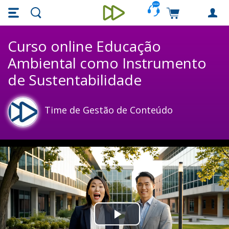
Skip main navigation
Skip to main content
Carrinho de c
Unieducar
Curso online Educação
Ambiental como Instrumento
de Sustentabilidade
Time de Gestão de Conteúdo
Play