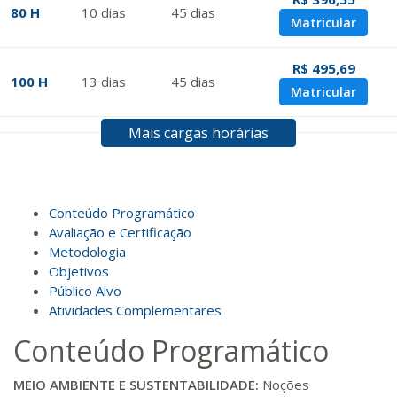
80 H
10
dias
45
dias
Matricular
R$ 495,69
100 H
13
dias
45
dias
Matricular
Mais cargas horárias
R$ 594,81
120 H
15
dias
60
dias
Matricular
R$ 693,96
Conteúdo Programático
140 H
18
dias
60
dias
Matricular
Avaliação e Certificação
Metodologia
Objetivos
R$ 793,10
160 H
20
dias
60
dias
Público Alvo
Matricular
Atividades Complementares
Conteúdo Programático
R$ 892,23
180 H
23
dias
90
dias
Matricular
MEIO AMBIENTE E SUSTENTABILIDADE:
Noções