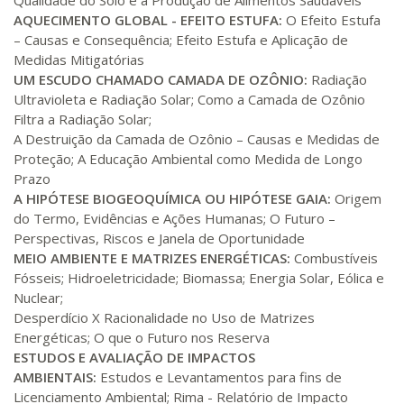
Qualidade do Solo e a Produção de Alimentos Saudáveis
AQUECIMENTO GLOBAL - EFEITO ESTUFA:
O Efeito Estufa
R$ 1.586,20
– Causas e Consequência; Efeito Estufa e Aplicação de
320 H
40
dias
120
dias
Medidas Mitigatórias
Matricular
UM ESCUDO CHAMADO CAMADA DE OZÔNIO:
Radiação
Ultravioleta e Radiação Solar; Como a Camada de Ozônio
R$ 1.685,33
340 H
Filtra a Radiação Solar;
43
dias
120
dias
Matricular
A Destruição da Camada de Ozônio – Causas e Medidas de
Proteção; A Educação Ambiental como Medida de Longo
R$ 1.784,48
Prazo
360 H
45
dias
120
dias
A HIPÓTESE BIOGEOQUÍMICA OU HIPÓTESE GAIA:
Origem
Matricular
do Termo, Evidências e Ações Humanas; O Futuro –
Perspectivas, Riscos e Janela de Oportunidade
R$ 1.883,61
MEIO AMBIENTE E MATRIZES ENERGÉTICAS:
Combustíveis
380 H
48
dias
150
dias
Matricular
Fósseis; Hidroeletricidade; Biomassa; Energia Solar, Eólica e
Nuclear;
R$ 1.982,74
Desperdício X Racionalidade no Uso de Matrizes
400 H
50
dias
150
dias
Energéticas; O que o Futuro nos Reserva
Matricular
ESTUDOS E AVALIAÇÃO DE IMPACTOS
AMBIENTAIS:
Estudos e Levantamentos para fins de
R$ 2.082,12
Licenciamento Ambiental; Rima - Relatório de Impacto
420 H
53
dias
150
dias