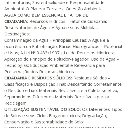
Introdutórias; Sustentabilidade e Responsabilidade
R$ 991,36
Ambiental; O Planeta Terra e a Questão Ambiental
200 H
25
dias
90
dias
Matricular
ÁGUA COMO BEM ESSENCIAL E FATOR DE
CIDADANIA:
Recursos Hídricos - Fator de Cidadania;
Reservatórios de Água; A Água e suas Múltiplas
R$ 1.090,51
220 H
28
dias
90
dias
Destinações;
Matricular
Contaminação da Água - Principais Causas; A Água e a
ocorrência da Eutrofização; Bacias Hidrográficas – Potencial
R$ 1.189,66
e Usos; A Lei Nº 9.433/1997 - Lei de Recursos Hídricos;
240 H
30
dias
90
dias
Matricular
Aplicação do Princípio do Poluidor-Pagador; Uso da Água –
Tecnologias; Educação Ambiental e Relevância para
Preservação dos Recursos hídricos
R$ 1.288,78
260 H
33
dias
90
dias
CIDADANIA E RESÍDUOS SÓLIDOS:
Resíduos Sólidos –
Matricular
Classificação e Disposição Final; Descartando Corretamente
o Resíduo e Lixo; Materiais Recicláveis e a Coleta seletiva;
R$ 1.387,93
Separando os Diferentes Materiais Recicláveis para a
280 H
35
dias
120
dias
Matricular
Reciclagem
UTILIZAÇÃO SUSTENTÁVEL DO SOLO:
Os Diferentes Tipos
de Solos e seus Ciclos Biogeoquímicos; Degradação,
R$ 1.487,06
300 H
38
dias
120
dias
Conservação e Sustentabilidade do Solo;
Matricular