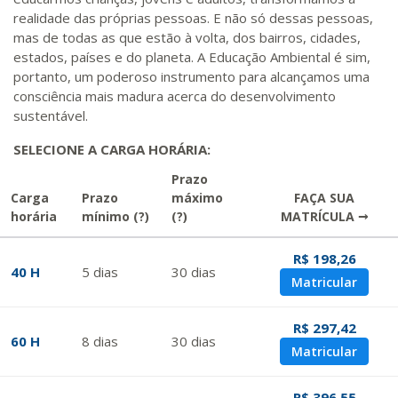
realidade das próprias pessoas. E não só dessas pessoas,
mas de todas as que estão à volta, dos bairros, cidades,
estados, países e do planeta. A Educação Ambiental é sim,
portanto, um poderoso instrumento para alcançamos uma
consciência mais madura acerca do desenvolvimento
sustentável.
SELECIONE A CARGA HORÁRIA:
Prazo
Carga
Prazo
máximo
FAÇA SUA
horária
mínimo
(?)
(?)
MATRÍCULA →
R$ 198,26
40 H
5
dias
30
dias
Matricular
R$ 297,42
60 H
8
dias
30
dias
Matricular
R$ 396,55