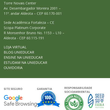
Torre Novais Center
Av. Desembargador Moreira 2001 –
11º. andar Aldeota – CEP 60.170-001
Sede Acadêmica Fortaleza – CE
Scopa Platinum Corporate
R Monsenhor Bruno No. 1153 – L10 –
Aldeota - CEP 60.115-191
LOJA VIRTUAL
BLOG UNIEDUCAR
ENSINE NA UNIEDUCAR
ESTUDAM NA UNIEDUCAR
OUVIDORIA
RESPONSABILIDADE
SITE SEGURO
GARANTIA
SOCIOAMBIENTAL
Google - Status do site no Navega
Garantia de satisfação
A Unieduca