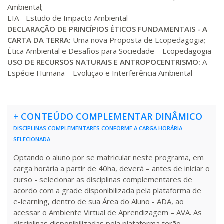
Matricular
Ambiental;
EIA - Estudo de Impacto Ambiental
DECLARAÇÃO DE PRINCÍPIOS ÉTICOS FUNDAMENTAIS - A
R$ 2.240,16
440 H
55
dias
150
dias
CARTA DA TERRA:
Uma nova Proposta de Ecopedagogia;
Matricular
Ética Ambiental e Desafios para Sociedade – Ecopedagogia
USO DE RECURSOS NATURAIS E ANTROPOCENTRISMO:
A
Espécie Humana – Evolução e Interferência Ambiental
+
CONTEÚDO COMPLEMENTAR DINÂMICO
DISCIPLINAS COMPLEMENTARES CONFORME A CARGA HORÁRIA
SELECIONADA
Optando o aluno por se matricular neste programa, em
carga horária a partir de 40ha, deverá – antes de iniciar o
curso - selecionar as disciplinas complementares de
acordo com a grade disponibilizada pela plataforma de
e-learning, dentro de sua Área do Aluno - ADA, ao
acessar o Ambiente Virtual de Aprendizagem – AVA. As
disciplinas disponibilizadas pela plataforma terão