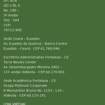
DF: SCN
QD 2 BL A
No. 190 –
5º Andar
502 - 504
CEP:
70712-900
Sede Ceará – Eusebio
Av. Eusebio de Queiroz – Bairro Centro
Eusebio – Ceará - CEP 61.760-046
Escritório Administrativo Fortaleza – CE
Torre Novais Center
Av. Desembargador Moreira 2001 –
11º. andar Aldeota – CEP 60.170-001
Sede Acadêmica Fortaleza – CE
Scopa Platinum Corporate
R Monsenhor Bruno No. 1153 – L10 –
Aldeota - CEP 60.115-191
LOJA VIRTUAL