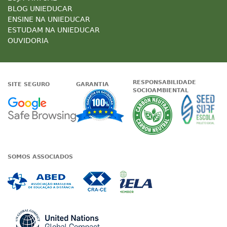
BLOG UNIEDUCAR
ENSINE NA UNIEDUCAR
ESTUDAM NA UNIEDUCAR
OUVIDORIA
RESPONSABILIDADE
SITE SEGURO
GARANTIA
SOCIOAMBIENTAL
Google - Status do site no Nave
Garantia de satisfaçã
A Unieduc
SOMOS ASSOCIADOS
Associada a ABED
Associada a CRA-CE
Associada a IE
Associada a UN Global