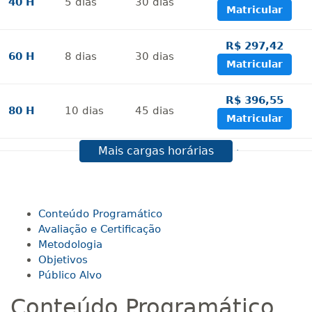
40 H
5
dias
30
dias
Matricular
R$ 297,42
60 H
8
dias
30
dias
Matricular
R$ 396,55
80 H
10
dias
45
dias
Matricular
Mais cargas horárias
R$ 495,69
100 H
13
dias
45
dias
Matricular
R$ 594,81
Conteúdo Programático
120 H
15
dias
60
dias
Matricular
Avaliação e Certificação
Metodologia
Objetivos
R$ 693,96
140 H
18
dias
60
dias
Público Alvo
Matricular
Conteúdo Programático