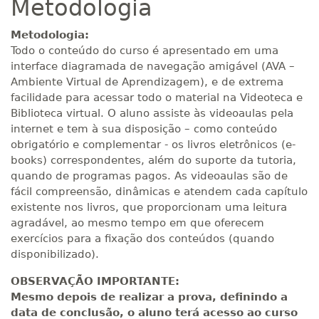
Metodologia
R$ 1.982,74
Metodologia:
400 H
50
dias
150
dias
Todo o conteúdo do curso é apresentado em uma
Matricular
interface diagramada de navegação amigável (AVA –
Ambiente Virtual de Aprendizagem), e de extrema
R$ 2.082,12
facilidade para acessar todo o material na Videoteca e
420 H
53
dias
150
dias
Matricular
Biblioteca virtual. O aluno assiste às videoaulas pela
internet e tem à sua disposição – como conteúdo
obrigatório e complementar - os livros eletrônicos (e-
R$ 2.240,16
440 H
55
dias
150
dias
books) correspondentes, além do suporte da tutoria,
Matricular
quando de programas pagos. As videoaulas são de
fácil compreensão, dinâmicas e atendem cada capítulo
existente nos livros, que proporcionam uma leitura
agradável, ao mesmo tempo em que oferecem
exercícios para a fixação dos conteúdos (quando
disponibilizado).
OBSERVAÇÃO IMPORTANTE:
Mesmo depois de realizar a prova, definindo a
data de conclusão, o aluno terá acesso ao curso