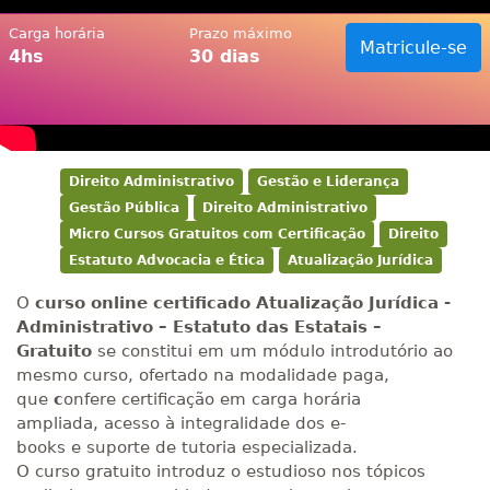
Carga horária
Prazo máximo
Matricule-se
4hs
30 dias
Direito Administrativo
Gestão e Liderança
Gestão Pública
Direito Administrativo
Micro Cursos Gratuitos com Certificação
Direito
Estatuto Advocacia e Ética
Atualização Jurídica
O
curso online certificado Atualização Jurídica -
Administrativo – Estatuto das Estatais –
Gratuito
se constitui em um módulo introdutório ao
mesmo curso, ofertado na modalidade paga,
que
c
onfere certificação em carga horária
ampliada, acesso à integralidade dos e-
books e suporte de tutoria especializada.
O curso gratuito introduz o estudioso nos tópicos