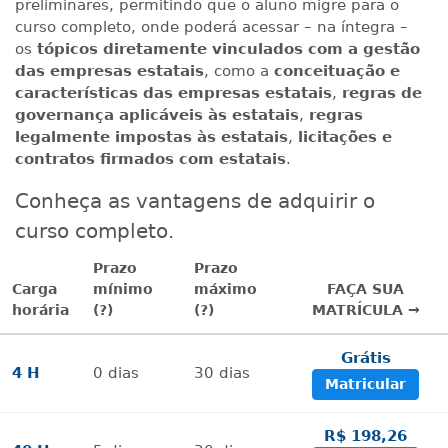
preliminares, permitindo que o aluno migre para o
curso completo, onde poderá acessar – na íntegra –
os
tópicos diretamente vinculados com a gestão
das empresas estatais
, como a
conceituação e
características das empresas estatais
,
regras de
governança aplicáveis às estatais
,
regras
legalmente impostas às estatais
,
licitações e
contratos firmados com estatais
.
Conheça as vantagens de adquirir o
curso completo.
Prazo
Prazo
Carga
mínimo
máximo
FAÇA SUA
horária
(?)
(?)
MATRÍCULA →
Grátis
4 H
0
dias
30
dias
Matricular
R$ 198,26