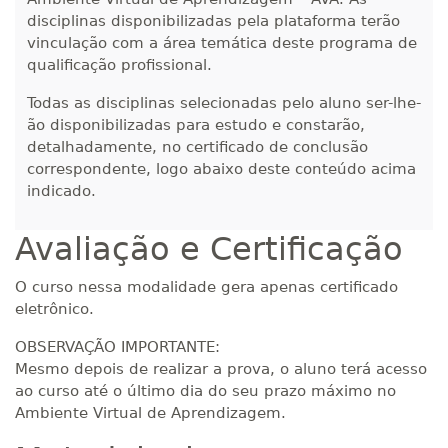
disciplinas disponibilizadas pela plataforma terão
R$ 1.387,93
280 H
vinculação com a área temática deste programa de
35
dias
120
dias
Matricular
qualificação profissional.
Todas as disciplinas selecionadas pelo aluno ser-lhe-
R$ 1.487,06
300 H
38
dias
120
dias
ão disponibilizadas para estudo e constarão,
Matricular
detalhadamente, no certificado de conclusão
correspondente, logo abaixo deste conteúdo acima
R$ 1.586,20
indicado.
320 H
40
dias
120
dias
Matricular
Avaliação e Certificação
R$ 1.685,33
340 H
43
dias
120
dias
O curso nessa modalidade gera apenas certificado
Matricular
eletrônico.
R$ 1.784,48
OBSERVAÇÃO IMPORTANTE:
360 H
45
dias
120
dias
Matricular
Mesmo depois de realizar a prova, o aluno terá acesso
ao curso até o último dia do seu prazo máximo no
Ambiente Virtual de Aprendizagem.
R$ 1.883,61
380 H
48
dias
150
dias
Matricular