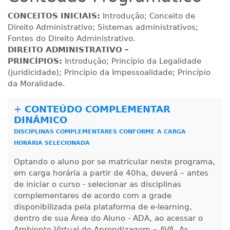
R$ 793,10
160 H
20
dias
60
dias
CONCEITOS INICIAIS:
Introdução; Conceito de
Matricular
Direito Administrativo; Sistemas administrativos;
Fontes do Direito Administrativo.
R$ 892,23
DIREITO ADMINISTRATIVO –
180 H
23
dias
90
dias
Matricular
PRINCÍPIOS:
Introdução; Princípio da Legalidade
(juridicidade); Princípio da Impessoalidade; Princípio
da Moralidade.
R$ 991,36
200 H
25
dias
90
dias
Matricular
+
CONTEÚDO COMPLEMENTAR
DINÂMICO
R$ 1.090,51
220 H
28
dias
90
dias
DISCIPLINAS COMPLEMENTARES CONFORME A CARGA
Matricular
HORÁRIA SELECIONADA
Optando o aluno por se matricular neste programa,
R$ 1.189,66
240 H
30
dias
90
dias
em carga horária a partir de 40ha, deverá – antes
Matricular
de iniciar o curso - selecionar as disciplinas
complementares de acordo com a grade
R$ 1.288,78
disponibilizada pela plataforma de e-learning,
260 H
33
dias
90
dias
dentro de sua Área do Aluno - ADA, ao acessar o
Matricular
Ambiente Virtual de Aprendizagem – AVA. As