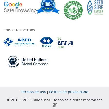
Google - Status do site no Nave
Garantia de satisfaçã
A Unieduc
SOMOS ASSOCIADOS
Associada a ABED
Associada a CRA-CE
Associada a IE
Associada a UN Global
Termos de uso
|
Política de privacidade
© 2013 - 2026 Unieducar - Todos os direitos reservados