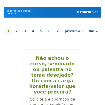
Escolha sua carga
MATRICULE-SE
horária
1
2
3
4
5
6
7
próximo ›
fim »
Não achou o
curso, seminário
ou palestra no
tema desejado?
Ou com a carga
horária/valor que
você procura?
Solicite a elaboração de
um curso, seminário ou