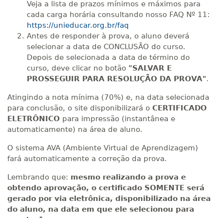
R$ 2.082,12
Veja a lista de prazos mínimos e máximos para
420 H
53
dias
150
dias
cada carga horária consultando nosso FAQ Nº 11:
Matricular
https://unieducar.org.br/faq
Antes de responder à prova, o aluno deverá
R$ 2.240,16
selecionar a data de CONCLUSÃO do curso.
440 H
55
dias
150
dias
Matricular
Depois de selecionada a data de término do
curso, deve clicar no botão
"SALVAR E
PROSSEGUIR PARA RESOLUÇÃO DA PROVA"
.
Atingindo a nota mínima (70%) e, na data selecionada
para conclusão, o site disponibilizará o
CERTIFICADO
ELETRÔNICO
para impressão (instantânea e
automaticamente) na área de aluno.
O sistema AVA (Ambiente Virtual de Aprendizagem)
fará automaticamente a correção da prova.
Lembrando que:
mesmo realizando a prova e
obtendo aprovação, o certificado SOMENTE será
gerado por via eletrônica, disponibilizado na área
do aluno, na data em que ele selecionou para