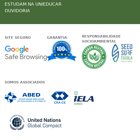
ESTUDAM NA UNIEDUCAR
OUVIDORIA
RESPONSABILIDADE
SITE SEGURO
GARANTIA
SOCIOAMBIENTAL
Google - Status do site no Nave
Garantia de satisfaçã
A Unieduc
SOMOS ASSOCIADOS
Associada a ABED
Associada a CRA-CE
Associada a IE
Associada a UN Global