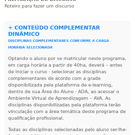
Roteiro para fazer um discurso
R$ 991,36
200 H
25
dias
90
dias
Matricular
+
CONTEÚDO COMPLEMENTAR
DINÂMICO
R$ 1.090,51
220 H
28
dias
90
dias
DISCIPLINAS COMPLEMENTARES CONFORME A CARGA
Matricular
HORÁRIA SELECIONADA
Optando o aluno por se matricular neste programa,
R$ 1.189,66
240 H
30
dias
90
dias
em carga horária a partir de 40ha, deverá – antes
Matricular
de iniciar o curso - selecionar as disciplinas
complementares de acordo com a grade
R$ 1.288,78
disponibilizada pela plataforma de e-learning,
260 H
33
dias
90
dias
dentro de sua Área do Aluno - ADA, ao acessar o
Matricular
Ambiente Virtual de Aprendizagem – AVA. As
disciplinas disponibilizadas pela plataforma terão
R$ 1.387,93
280 H
vinculação com a área temática deste programa de
35
dias
120
dias
Matricular
qualificação profissional.
Todas as disciplinas selecionadas pelo aluno ser-lhe-
R$ 1.487,06