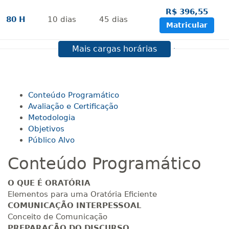
R$ 396,55
80 H
10
dias
45
dias
Matricular
Mais cargas horárias
R$ 495,69
100 H
13
dias
45
dias
Matricular
R$ 594,81
Conteúdo Programático
120 H
15
dias
60
dias
Matricular
Avaliação e Certificação
Metodologia
Objetivos
R$ 693,96
140 H
18
dias
60
dias
Público Alvo
Matricular
Conteúdo Programático
R$ 793,10
160 H
20
dias
60
dias
O QUE É ORATÓRIA
Matricular
Elementos para uma Oratória Eficiente
COMUNICAÇÃO INTERPESSOAL
R$ 892,23
Conceito de Comunicação
180 H
23
dias
90
dias
Matricular
PREPARAÇÃO DO DISCURSO