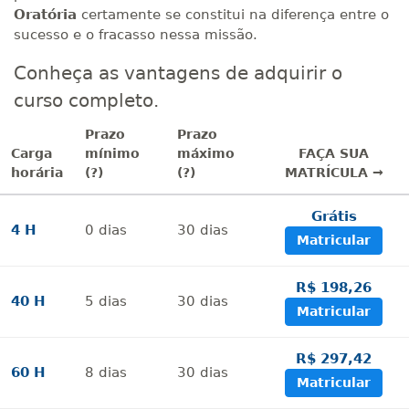
Oratória
certamente se constitui na diferença entre o
sucesso e o fracasso nessa missão.
Conheça as vantagens de adquirir o
curso completo.
Prazo
Prazo
Carga
mínimo
máximo
FAÇA SUA
horária
(?)
(?)
MATRÍCULA →
Grátis
4 H
0
dias
30
dias
Matricular
R$ 198,26
40 H
5
dias
30
dias
Matricular
R$ 297,42
60 H
8
dias
30
dias
Matricular