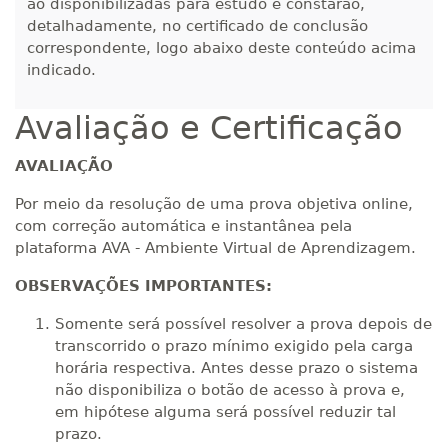
300 H
38
dias
120
dias
ão disponibilizadas para estudo e constarão,
Matricular
detalhadamente, no certificado de conclusão
correspondente, logo abaixo deste conteúdo acima
R$ 1.586,20
indicado.
320 H
40
dias
120
dias
Matricular
Avaliação e Certificação
R$ 1.685,33
340 H
43
dias
120
dias
AVALIAÇÃO
Matricular
Por meio da resolução de uma prova objetiva online,
R$ 1.784,48
com correção automática e instantânea pela
360 H
45
dias
120
dias
Matricular
plataforma AVA - Ambiente Virtual de Aprendizagem.
OBSERVAÇÕES IMPORTANTES:
R$ 1.883,61
380 H
48
dias
150
dias
Somente será possível resolver a prova depois de
Matricular
transcorrido o prazo mínimo exigido pela carga
horária respectiva. Antes desse prazo o sistema
R$ 1.982,74
400 H
não disponibiliza o botão de acesso à prova e,
50
dias
150
dias
Matricular
em hipótese alguma será possível reduzir tal
prazo.