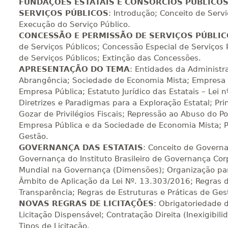
300 H
38
dias
120
dias
Vi
FUNDAÇÕES ESTATAIS E CONSÓRCIOS PÚBLICO
SERVIÇOS PÚBLICOS
: Introdução; Conceito de Servi
Execução do Serviço Público.
CONCESSÃO E PERMISSÃO DE SERVIÇOS PÚBLI
320 H
40
dias
120
dias
Vi
de Serviços Públicos; Concessão Especial de Serviços P
de Serviços Públicos; Extinção das Concessões.
APRESENTAÇÃO DO TEMA
: Entidades da Administra
Abrangência; Sociedade de Economia Mista; Empresa P
340 H
43
dias
120
dias
Vi
Empresa Pública; Estatuto Jurídico das Estatais – Lei
Diretrizes e Paradigmas para a Exploração Estatal; Pri
Gozar de Privilégios Fiscais; Repressão ao Abuso do 
360 H
45
dias
120
dias
Vi
Empresa Pública e da Sociedade de Economia Mista; Pr
Gestão.
GOVERNANÇA DAS ESTATAIS
: Conceito de Governa
Governança do Instituto Brasileiro de Governança Cor
380 H
48
dias
150
dias
Vi
Mundial na Governança (Dimensões); Organização pa
Âmbito de Aplicação da Lei Nº. 13.303/2016; Regras d
Transparência; Regras de Estruturas e Práticas de Ges
400 H
50
dias
150
dias
Vi
NOVAS REGRAS DE LICITAÇÕES
: Obrigatoriedade d
Licitação Dispensável; Contratação Direita (Inexigibilid
Tipos de Licitação.