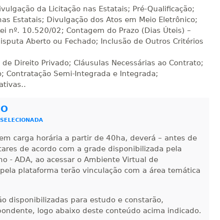
R$ 2.082,12
ivulgação da Licitação nas Estatais; Pré-Qualificação;
sualizar
Visualizar
ELETRÔNICO
Matricular
nas Estatais; Divulgação dos Atos em Meio Eletrônico;
Lei nº. 10.520/02; Contagem do Prazo (Dias Úteis) –
isputa Aberto ou Fechado; Inclusão de Outros Critérios
R$ 2.240,16
sualizar
Visualizar
ELETRÔNICO
Matricular
 de Direito Privado; Cláusulas Necessárias ao Contrato;
o; Contratação Semi-Integrada e Integrada;
tivas..
CO
 SELECIONADA
em carga horária a partir de 40ha, deverá – antes de
ntares de acordo com a grade disponibilizada pela
no - ADA, ao acessar o Ambiente Virtual de
 pela plataforma terão vinculação com a área temática
-ão disponibilizadas para estudo e constarão,
pondente, logo abaixo deste conteúdo acima indicado.