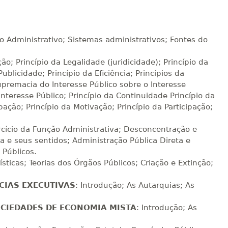
R$ 991,36
sualizar
Visualizar
ELETRÔNICO
Matricular
to Administrativo; Sistemas administrativos; Fontes do
ção; Princípio da Legalidade (juridicidade); Princípio da
R$ 1.090,51
sualizar
Visualizar
ELETRÔNICO
ublicidade; Princípio da Eficiência; Princípios da
Matricular
upremacia do Interesse Público sobre o Interesse
Interesse Público; Princípio da Continuidade Princípio da
R$ 1.189,66
ação; Princípio da Motivação; Princípio da Participação;
sualizar
Visualizar
ELETRÔNICO
Matricular
rcício da Função Administrativa; Desconcentração e
a e seus sentidos; Administração Pública Direta e
R$ 1.288,78
sualizar
Visualizar
 Públicos.
ELETRÔNICO
Matricular
ísticas; Teorias dos Órgãos Públicos; Criação e Extinção;
R$ 1.387,93
CIAS EXECUTIVAS
: Introdução; As Autarquias; As
sualizar
Visualizar
ELETRÔNICO
Matricular
OCIEDADES DE ECONOMIA MISTA
: Introdução; As
.
R$ 1.487,06