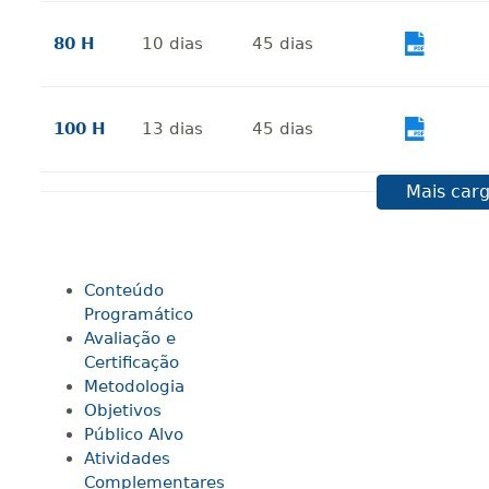
80 H
10
dias
45
dias
Vi
100 H
13
dias
45
dias
Vi
Mais carg
120 H
15
dias
60
dias
Vi
Conteúdo
140 H
18
dias
60
dias
Vi
Programático
Avaliação e
Certificação
160 H
20
dias
60
dias
Vi
Metodologia
Objetivos
Público Alvo
Atividades
180 H
23
dias
90
dias
Vi
Complementares