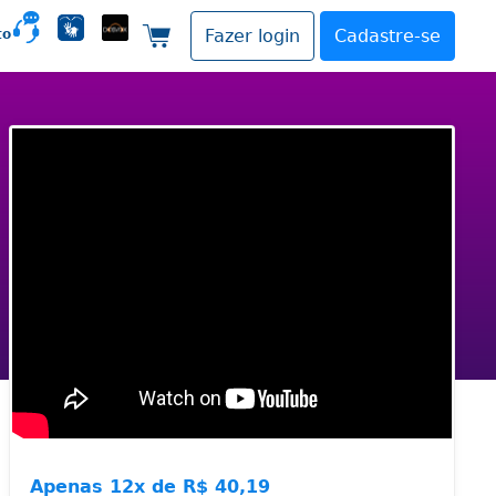
to
Fazer login
Cadastre-se
Carrinho de compras
Apenas
12x de
R$ 40,19