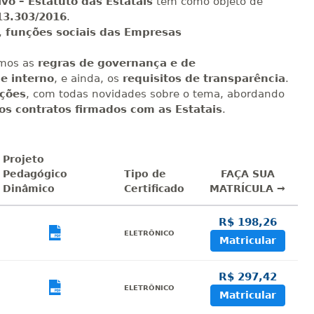
ivo – Estatuto das Estatais
tem como objeto de
13.303/2016
.
,
funções sociais das Empresas
mos as
regras de governança e de
le interno
, e ainda, os
requisitos de transparência
.
ações
, com todas novidades sobre o tema, abordando
dos contratos firmados com as Estatais
.
Projeto
Pedagógico
Tipo de
FAÇA SUA
Dinâmico
Certificado
MATRÍCULA →
R$ 198,26
sualizar
Visualizar
ELETRÔNICO
Matricular
R$ 297,42
sualizar
Visualizar
ELETRÔNICO
Matricular