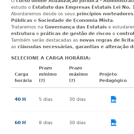
O
curso online Atualização Jurídica - Administrat
estudo o
Estatuto das Empresas Estatais
Lei No. 
Abordaremos desde os seus
princípios norteadores
Públicas
e
Sociedade de Economia Mista
.
Trataremos na
Governança das Estatais
e estudare
estrutura
e
práticas de gestão de riscos
e
contro
Também serão destacadas as
novas regras de licit
as
cláusulas necessárias
,
garantias e alteração 
SELECIONE A CARGA HORÁRIA:
Prazo
Prazo
Carga
mínimo
máximo
Projeto
horária
(?)
(?)
Pedagógico
40 H
5
dias
30
dias
Vi
60 H
8
dias
30
dias
Vi