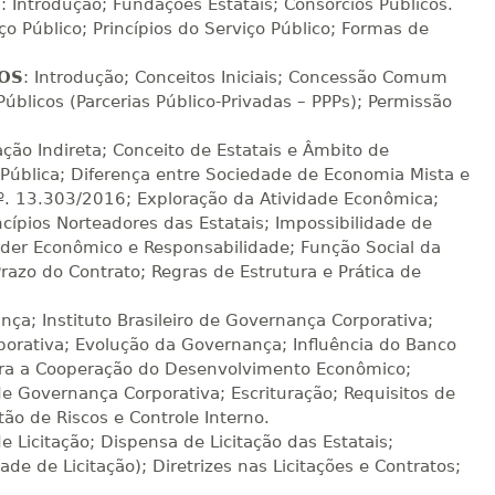
sualizar
Visualizar
S
: Introdução; Fundações Estatais; Consórcios Públicos.
ELETRÔNICO
Matricular
ço Público; Princípios do Serviço Público; Formas de
R$ 1.586,20
COS
: Introdução; Conceitos Iniciais; Concessão Comum
sualizar
Visualizar
ELETRÔNICO
úblicos (Parcerias Público-Privadas – PPPs); Permissão
Matricular
ção Indireta; Conceito de Estatais e Âmbito de
R$ 1.685,33
ública; Diferença entre Sociedade de Economia Mista e
sualizar
Visualizar
ELETRÔNICO
Matricular
 nº. 13.303/2016; Exploração da Atividade Econômica;
ncípios Norteadores das Estatais; Impossibilidade de
R$ 1.784,48
Poder Econômico e Responsabilidade; Função Social da
sualizar
Visualizar
ELETRÔNICO
azo do Contrato; Regras de Estrutura e Prática de
Matricular
nça; Instituto Brasileiro de Governança Corporativa;
R$ 1.883,61
porativa; Evolução da Governança; Influência do Banco
sualizar
Visualizar
ELETRÔNICO
Matricular
ra a Cooperação do Desenvolvimento Econômico;
e Governança Corporativa; Escrituração; Requisitos de
R$ 1.982,74
tão de Riscos e Controle Interno.
sualizar
Visualizar
ELETRÔNICO
e Licitação; Dispensa de Licitação das Estatais;
Matricular
ade de Licitação); Diretrizes nas Licitações e Contratos;