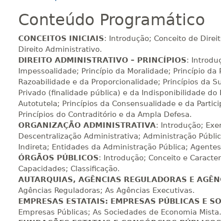
Conteúdo Programático
200 H
25
dias
90
dias
Vi
CONCEITOS INICIAIS
: Introdução; Conceito de Direi
Direito Administrativo.
DIREITO ADMINISTRATIVO – PRINCÍPIOS
: Introdu
220 H
28
dias
90
dias
Vi
Impessoalidade; Princípio da Moralidade; Princípio da P
Razoabilidade e da Proporcionalidade; Princípios da S
Privado (finalidade pública) e da Indisponibilidade do 
Autotutela; Princípios da Consensualidade e da Particip
240 H
30
dias
90
dias
Vi
Princípios do Contraditório e da Ampla Defesa.
ORGANIZAÇÃO ADMINISTRATIVA
: Introdução; Exe
Descentralização Administrativa; Administração Públic
260 H
33
dias
90
dias
Vi
Indireta; Entidades da Administração Pública; Agentes
ÓRGÃOS PÚBLICOS
: Introdução; Conceito e Caracter
Capacidades; Classificação.
AUTARQUIAS, AGÊNCIAS REGULADORAS E AGÊN
280 H
35
dias
120
dias
Vi
Agências Reguladoras; As Agências Executivas.
EMPRESAS ESTATAIS: EMPRESAS PÚBLICAS E S
Empresas Públicas; As Sociedades de Economia Mista