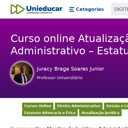
Skip main navigation
Skip to main content
Categorias
Unieducar
Curso online Atualizaçã
Administrativo – Estat
Juracy Braga Soares Junior
Professor Universitário
Cursos Online
Direito Administrativo
Gestão e L
Estatuto Advocacia e Ética
Atualização Jurídica