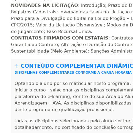
NOVIDADES NA LICITAÇÃO
: Introdução; Prazo de D
420 H
53
dias
150
dias
Vi
Registros Cadastrais; Inversão das Fases na Licitação 
Prazo para a Divulgação do Edital na Lei do Pregão – 
CPC/2015; Valor da Licitação Dispensável; Modos de D
440 H
55
dias
150
dias
Vi
de Julgamento; Fase Recursal Única.
CONTRATOS FIRMADOS COM ESTATAIS
: Contratos
Garantia ao Contrato; Alteração e Duração do Contrat
Sustentabilidade (Meio Ambiente); Sanções Administra
+
CONTEÚDO COMPLEMENTAR DINÂMI
DISCIPLINAS COMPLEMENTARES CONFORME A CARGA HORÁRIA
Optando o aluno por se matricular neste programa, 
iniciar o curso - selecionar as disciplinas compleme
plataforma de e-learning, dentro de sua Área do Alu
Aprendizagem – AVA. As disciplinas disponibilizadas
deste programa de qualificação profissional.
Todas as disciplinas selecionadas pelo aluno ser-lhe
detalhadamente, no certificado de conclusão corres