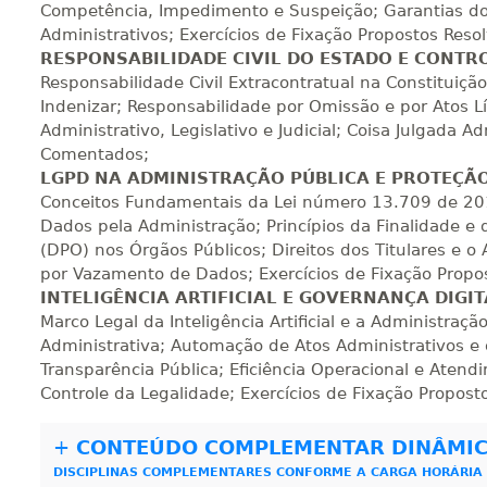
Competência, Impedimento e Suspeição; Garantias do
380 H
48
dias
150
dias
Vi
Administrativos; Exercícios de Fixação Propostos Res
RESPONSABILIDADE CIVIL DO ESTADO E CONTR
Responsabilidade Civil Extracontratual na Constituição
400 H
50
dias
150
dias
Vi
Indenizar; Responsabilidade por Omissão e por Atos Líc
Administrativo, Legislativo e Judicial; Coisa Julgada A
Comentados;
LGPD NA ADMINISTRAÇÃO PÚBLICA E PROTEÇÃ
420 H
53
dias
150
dias
Vi
Conceitos Fundamentais da Lei número 13.709 de 201
Dados pela Administração; Princípios da Finalidade e
(DPO) nos Órgãos Públicos; Direitos dos Titulares e o
440 H
55
dias
150
dias
Vi
por Vazamento de Dados; Exercícios de Fixação Propo
INTELIGÊNCIA ARTIFICIAL E GOVERNANÇA DIGI
Marco Legal da Inteligência Artificial e a Administra
Administrativa; Automação de Atos Administrativos e o
Transparência Pública; Eficiência Operacional e Atendi
Controle da Legalidade; Exercícios de Fixação Propos
+
CONTEÚDO COMPLEMENTAR DINÂMI
DISCIPLINAS COMPLEMENTARES CONFORME A CARGA HORÁRIA