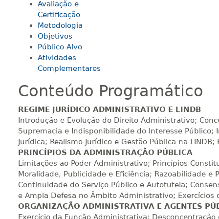
Avaliação e
Certificação
160 H
20
dias
60
dias
Vi
Metodologia
Objetivos
Público Alvo
Atividades
180 H
23
dias
90
dias
Vi
Complementares
Conteúdo Programático
200 H
25
dias
90
dias
Vi
REGIME JURÍDICO ADMINISTRATIVO E LINDB
Introdução e Evolução do Direito Administrativo; Conce
Supremacia e Indisponibilidade do Interesse Público
220 H
28
dias
90
dias
Vi
Jurídica; Realismo Jurídico e Gestão Pública na LINDB
PRINCÍPIOS DA ADMINISTRAÇÃO PÚBLICA
Limitações ao Poder Administrativo; Princípios Constit
Moralidade, Publicidade e Eficiência; Razoabilidade e
240 H
30
dias
90
dias
Vi
Continuidade do Serviço Público e Autotutela; Consens
e Ampla Defesa no Âmbito Administrativo; Exercícios
ORGANIZAÇÃO ADMINISTRATIVA E AGENTES PÚ
260 H
33
dias
90
dias
Vi
Exercício da Função Administrativa; Desconcentração 