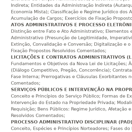
Indireta; Entidades da Administração Indireta (Autar
Economia Mista); Classificação e Regime Jurídico dos 
Acumulação de Cargos; Exercícios de Fixação Propost
280 H
35
dias
120
dias
Vi
ATOS ADMINISTRATIVOS E PROCESSO ELETRÔN
Distinção entre Fato e Ato Administrativo; Elementos e
Administrativo (Presunção de Legitimidade, Imperativi
300 H
38
dias
120
dias
Vi
Extinção, Convalidação e Conversão; Digitalização e o 
Fixação Propostos Resolvidos Comentados;
LICITAÇÕES E CONTRATOS ADMINISTRATIVOS (L
Fundamentos e Objetivos da Nova Lei de Licitações; Âm
320 H
40
dias
120
dias
Vi
(Diálogo Competitivo, Pregão, Concorrência); Contrata
Fase Interna; Prerrogativas e Cláusulas Exorbitantes n
Comentados;
SERVIÇOS PÚBLICOS E INTERVENÇÃO NA PROP
340 H
43
dias
120
dias
Vi
Conceito e Princípios do Serviço Público; Formas de E
Intervenção do Estado na Propriedade Privada; Modal
Requisição; Bens Públicos: Regime Jurídico, Afetação 
360 H
45
dias
120
dias
Vi
Resolvidos Comentados;
PROCESSO ADMINISTRATIVO DISCIPLINAR (PAD
Conceito, Espécies e Princípios Norteadores; Fases do