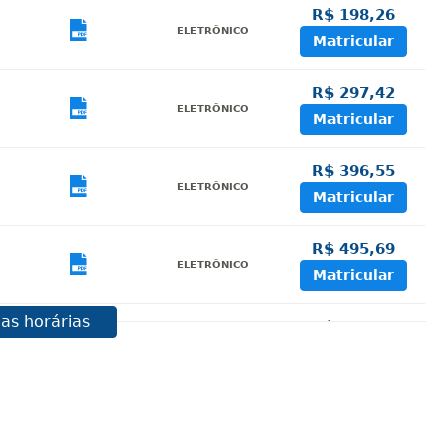
R$ 198,26
sualizar
Visualizar
ELETRÔNICO
Matricular
R$ 297,42
sualizar
Visualizar
ELETRÔNICO
Matricular
R$ 396,55
sualizar
Visualizar
ELETRÔNICO
Matricular
R$ 495,69
sualizar
Visualizar
ELETRÔNICO
Matricular
as horárias
R$ 594,81
sualizar
Visualizar
ELETRÔNICO
Matricular
R$ 693,96
sualizar
Visualizar
ELETRÔNICO
Matricular