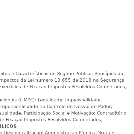
R$ 793,10
sualizar
Visualizar
ELETRÔNICO
Matricular
R$ 892,23
sualizar
Visualizar
ELETRÔNICO
Matricular
R$ 991,36
sualizar
Visualizar
ELETRÔNICO
Matricular
itos e Características do Regime Público; Princípios da
; Impactos da Lei número 13.655 de 2018 na Segurança
R$ 1.090,51
sualizar
Visualizar
ELETRÔNICO
; Exercícios de Fixação Propostos Resolvidos Comentados;
Matricular
ucionais (LIMPE): Legalidade, Impessoalidade,
R$ 1.189,66
 Proporcionalidade no Controle do Desvio de Poder;
sualizar
Visualizar
ELETRÔNICO
Matricular
ualidade, Participação Social e Motivação; Contraditório
 de Fixação Propostos Resolvidos Comentados;
BLICOS
R$ 1.288,78
sualizar
Visualizar
e Descentralização; Administração Pública Direta e
ELETRÔNICO