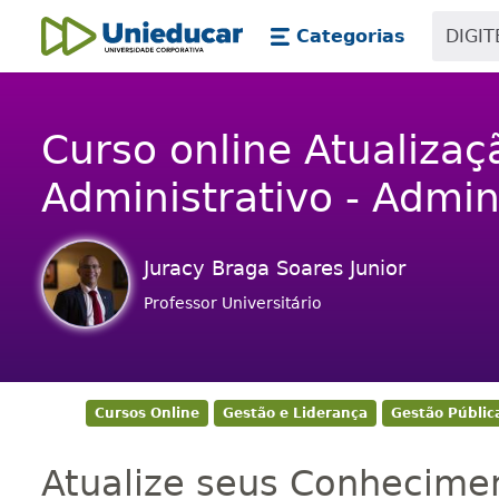
Skip main navigation
Skip to main content
Categorias
Unieducar
Curso online Atualizaçã
Administrativo - Admin
Juracy Braga Soares Junior
Professor Universitário
Cursos Online
Gestão e Liderança
Gestão Públic
Atualize seus Conhecime