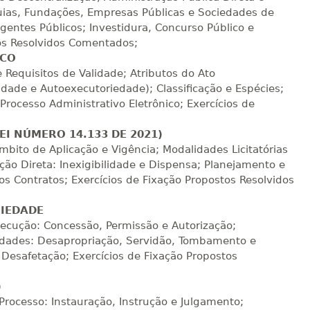
Matricular
quias, Fundações, Empresas Públicas e Sociedades de
Agentes Públicos; Investidura, Concurso Público e
R$ 1.387,93
os Resolvidos Comentados;
sualizar
Visualizar
ELETRÔNICO
Matricular
ICO
 Requisitos de Validade; Atributos do Ato
dade e Autoexecutoriedade); Classificação e Espécies;
R$ 1.487,06
sualizar
Visualizar
Processo Administrativo Eletrônico; Exercícios de
ELETRÔNICO
Matricular
EI NÚMERO 14.133 DE 2021)
R$ 1.586,20
bito de Aplicação e Vigência; Modalidades Licitatórias
sualizar
Visualizar
ELETRÔNICO
ção Direta: Inexigibilidade e Dispensa; Planejamento e
Matricular
os Contratos; Exercícios de Fixação Propostos Resolvidos
R$ 1.685,33
RIEDADE
sualizar
Visualizar
ELETRÔNICO
Matricular
xecução: Concessão, Permissão e Autorização;
idades: Desapropriação, Servidão, Tombamento e
R$ 1.784,48
e Desafetação; Exercícios de Fixação Propostos
sualizar
Visualizar
ELETRÔNICO
Matricular
)
 Processo: Instauração, Instrução e Julgamento;
R$ 1.883,61