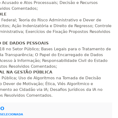
 Acusado e Atos Processuais; Decisão e Recursos
sualizar
Visualizar
ELETRÔNICO
Matricular
olvidos Comentados;
OLE
R$ 1.982,74
 Federal; Teoria do Risco Administrativo e Dever de
sualizar
Visualizar
ELETRÔNICO
itos; Ação Indenizatória e Direito de Regresso; Controle
Matricular
dministrativa; Exercícios de Fixação Propostos Resolvidos
R$ 2.082,12
O DE DADOS PESSOAIS
sualizar
Visualizar
ELETRÔNICO
Matricular
8 no Setor Público; Bases Legais para o Tratamento de
 da Transparência; O Papel do Encarregado de Dados
 Acesso à Informação; Responsabilidade Civil do Estado
R$ 2.240,16
sualizar
Visualizar
ELETRÔNICO
stos Resolvidos Comentados;
Matricular
TAL NA GESTÃO PÚBLICA
ção Pública; Uso de Algoritmos na Tomada de Decisão
 Dever de Motivação; Ética, Viés Algorítmico e
mento ao Cidadão via IA; Desafios Jurídicos da IA no
tos Resolvidos Comentados.
CO
 SELECIONADA