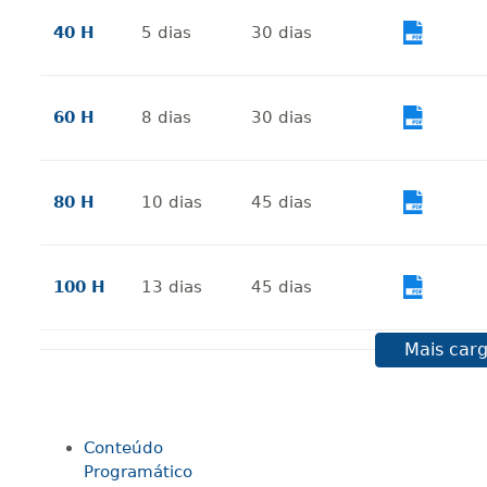
40 H
5
dias
30
dias
Vi
60 H
8
dias
30
dias
Vi
80 H
10
dias
45
dias
Vi
100 H
13
dias
45
dias
Vi
Mais carg
120 H
15
dias
60
dias
Vi
Conteúdo
140 H
18
dias
60
dias
Vi
Programático