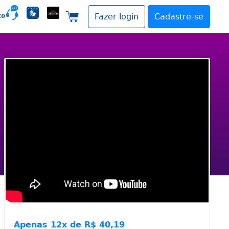
to
Fazer login
Cadastre-se
Carrinho de compras
Apenas
12x de
R$ 40,19