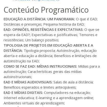
Conteúdo Programático
R$ 892,23
180 H
23
dias
90
dias
Matricular
EDUCAÇÃO A DISTÂNCIA: UM PANORAMA:
O que é EAD;
Distâncias e presenças; Pequena história da EAD;
R$ 991,36
EAD: OPINIÕES, RESISTÊNCIAS E EXPECTATIVAS:
O que se
200 H
25
dias
90
dias
Matricular
espera da EAD?; Expectativas e justificativas; Temores e
resistências; Um balanço positivo;
TIPOLOGIA DE PROJETOS EM EDUCAÇÃO ABERTA E A
R$ 1.090,51
220 H
28
dias
90
dias
DISTÂNCIA
: Tipologia proposta; Autoinstrução, educação
Matricular
aberta e educação a distância; Benefícios e limitações de
autoinstrução na EAD;
R$ 1.189,66
COMO SE FAZ EAD: MÍDIAS INSTRUCIONAIS:
Mídias para a
240 H
30
dias
90
dias
Matricular
autoinstrução; Características gerais das mídias
autoinstrucionais;
EAD E MÍDIAS AUDIOVISUAIS:
Salas de aula a distância;
R$ 1.288,78
260 H
33
dias
90
dias
Benefícios esperados e limites antecipáveis;
Matricular
EAD E MÍDIAS DIGITAIS:
Computadores na educação;
Internet educativa; E-learning e a aprendizagem online;
R$ 1.387,93
Ambientes virtuais de aprendizagem;
280 H
35
dias
120
dias