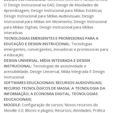
400 H
50
dias
150
dias
O Design Instrucional na EAD; Design de Atividades de
Matricular
Aprendizagem; Design Instrucional para Mídias Estáticas;
Design Instrucional para Mídias Audiovisuais; Design
R$ 2.082,12
Instrucional para Mídias em Movimento; Design Instrucional
420 H
53
dias
150
dias
Matricular
para Mídias Digitais; Design Instrucional para Mídias
Interativas
TECNOLOGIAS EMERGENTES E PROMISSORAS PARA A
R$ 2.240,16
440 H
55
dias
150
dias
EDUCAÇÃO E DESIGN INSTRUCIONAL:
Tecnologias
Matricular
emergentes, convergentes, inovadoras e promissoras para
a educação;
DESIGN UNIVERSAL, MÍDIA INTEGRADA E DESIGN
INSTRUCIONAL:
Tecnologias de assistividade e
acessibilidade; Design Universal, Mídia Integrada E Design
Instrucional;
SOFTWARES EDUCACIONAIS; RECURSOS AUDIOVISUAIS;
RECURSO TECNOLÓGICOS DE MASSA; A TECNOLOGIA DA
INFORMAÇÃO; A ECONOMIA DIGITAL; TECNOLOGIAS
EDUCACIONAIS;
MOODLE:
Configuração de cursos; Novos recursos do
Moodle 3.0; Blocos e plugins; Recursos; Atividades; Prática