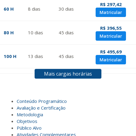
R$ 297,42
60 H
8
dias
30
dias
Matricular
R$ 396,55
80 H
10
dias
45
dias
Matricular
R$ 495,69
100 H
13
dias
45
dias
Matricular
Mais cargas horárias
R$ 594,81
120 H
15
dias
60
dias
Matricular
R$ 693,96
Conteúdo Programático
140 H
18
dias
60
dias
Matricular
Avaliação e Certificação
Metodologia
Objetivos
R$ 793,10
160 H
20
dias
60
dias
Público Alvo
Matricular
Atividades Complementares