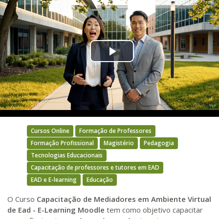
Play
Video
Cursos Online
Formação de Professores
Formação Profissional
Magistério
Pedagogia
Tecnologias Educacionais
Capacitação de professores e tutores em EAD
EAD e E-learning
Educação
O Curso
Capacitação de Mediadores em Ambiente Virtual
de Ead - E-Learning Moodle
tem como objetivo capacitar