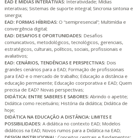
Matricular
EAD E MÍDIAS INTERATIVAS:
Interatividade; Mídias
interativas; Sistemas de suporte integral; Sincronia sintonia e
sinergia;
R$ 1.487,06
300 H
38
dias
120
dias
EAD: FORMAS HÍBRIDAS:
O “semipresencial”; Multimídia e
Matricular
convergência digital;
EAD: DESAFIOS E OPORTUNIDADES:
Desafios
R$ 1.586,20
comunicativos, metodológicos, tecnológicos, gerenciais,
320 H
40
dias
120
dias
estratégicos, culturais, políticos, sociais, profissionais e
Matricular
avaliativos;
EAD: CENÁRIOS, TENDÊNCIAS E PERSPECTIVAS:
Dois
R$ 1.685,33
340 H
grandes cenários para a EAD; Formação de profissionais
43
dias
120
dias
Matricular
para EAD e o mercado de trabalho; Educação a distância e
educação permanente; Educação coorporativa e EAD; Quem
R$ 1.784,48
precisa de EAD? Novas perspectivas;
360 H
45
dias
120
dias
DIDÁTICA: ENTRE SABERES E SABORES:
Abrindo o apetite;
Matricular
Didática como receituário; História da didática; Didática de
hoje;
R$ 1.883,61
DIDÁTICA NA EDUCAÇÃO A DISTÂNCIA: LIMITES E
380 H
48
dias
150
dias
Matricular
POSSIBILIDADES:
A didática no contexto EAD; Modelos
didáticos na EAD; Novos rumos para a Didática na EAD;
R$ 1.982,74
DESIGN INSTRUCIONAL:
Conceitos centrais e fundamentos
;