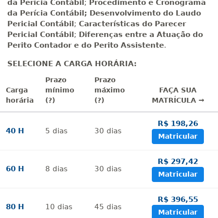
da Perícia Contábil
;
Procedimento e Cronograma
da Perícia Contábil
;
Desenvolvimento do
Laudo
Pericial Contábil
;
Características do
Parecer
Pericial Contábil
;
Diferenças entre a Atuação do
Perito Contador e do Perito Assistente
.
SELECIONE A CARGA HORÁRIA:
Prazo
Prazo
Carga
mínimo
máximo
FAÇA SUA
horária
(?)
(?)
MATRÍCULA →
R$ 198,26
40 H
5
dias
30
dias
Matricular
R$ 297,42
60 H
8
dias
30
dias
Matricular
R$ 396,55
80 H
10
dias
45
dias
Matricular