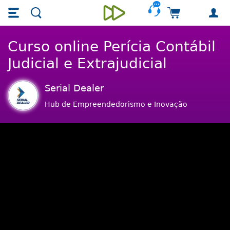
Skip main navigation
Skip to main content
Carrinho de 
Unieducar
Curso online Perícia Contábil
Judicial e Extrajudicial
Serial Dealer
Hub de Empreendedorismo e Inovação