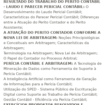
R$ 1.586,20
RESULTADO DO TRABALHO DO PERITO CONTÁBIL
320 H
40
dias
120
dias
- LAUDO E PARECER PERICIAL CONTÁBIL:
Matricular
O
Desenvolvimento do Laudo Pericial Contábil;
Características do Parecer Pericial Contábil; Diferenças
R$ 1.685,33
340 H
entre a Atuação do Perito Contador e do Perito
43
dias
120
dias
Matricular
Assistente;
A ATUAÇÃO DO PERITO CONTADOR CONFORME A
R$ 1.784,48
NOVA LEI DE ARBITRAGEM:
Noções Principiológicas
360 H
45
dias
120
dias
e Conceituais em Arbitragem; Características da
Matricular
Arbitragem;
Terminologia na Arbitragem; Nova Lei de Arbitragem;
R$ 1.883,61
O Papel do Contador no Processo Arbitral;
380 H
48
dias
150
dias
Matricular
PERÍCIA CONTÁBIL E ARBITRAGEM:
A Tecnologia de
Mineração de Dados como Ferramenta de Suporte à
R$ 1.982,74
Perícia Contábil;
400 H
50
dias
150
dias
A Inteligência Artificial como Ferramenta de Geração
Matricular
de Informações para a Perícia Contábil;
Utilização do SPED - Sistema Público de Escrituração
R$ 2.082,12
Digital como Suporte ao Trabalho de Perícia Contábil;
420 H
53
dias
150
dias
Matricular
Gestão Contábil - Eficiência via Perícia Contábil;
EXERCÍCIOS
PROPOSTOS RESOLVIDOS E