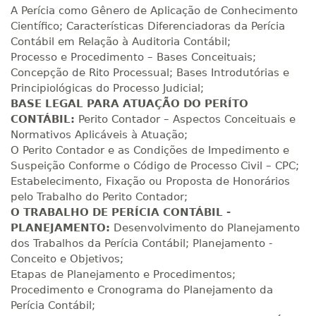
Matricular
A Perícia como Gênero de Aplicação de Conhecimento
Científico; Características Diferenciadoras da Perícia
Contábil em Relação à Auditoria Contábil;
R$ 1.090,51
220 H
28
dias
90
dias
Processo e Procedimento – Bases Conceituais;
Matricular
Concepção de Rito Processual; Bases Introdutórias e
Principiológicas do Processo Judicial;
R$ 1.189,66
BASE LEGAL
PARA ATUAÇÃO DO PERÍTO
240 H
30
dias
90
dias
Matricular
CONTÁBIL:
Perito Contador – Aspectos Conceituais e
Normativos Aplicáveis à Atuação;
O Perito Contador e as Condições de Impedimento e
R$ 1.288,78
260 H
33
dias
90
dias
Suspeição Conforme o Código de Processo Civil – CPC;
Matricular
Estabelecimento, Fixação ou Proposta de Honorários
pelo Trabalho do Perito Contador;
R$ 1.387,93
O TRABALHO DE PERÍCIA CONTÁBIL -
280 H
35
dias
120
dias
Matricular
PLANEJAMENTO:
Desenvolvimento do Planejamento
dos Trabalhos da Perícia Contábil; Planejamento -
Conceito e Objetivos;
R$ 1.487,06
300 H
38
dias
120
dias
Etapas de Planejamento e Procedimentos;
Matricular
Procedimento e Cronograma do Planejamento da
Perícia Contábil;