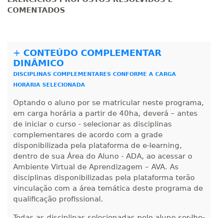
COMENTADOS
R$ 2.240,16
440 H
55
dias
150
dias
Matricular
R$ 2.340,70
+
CONTEÚDO COMPLEMENTAR
460 H
58
dias
150
dias
Matricular
DINÂMICO
DISCIPLINAS COMPLEMENTARES CONFORME A CARGA
HORÁRIA SELECIONADA
R$ 2.441,25
480 H
60
dias
150
dias
Matricular
Optando o aluno por se matricular neste programa,
em carga horária a partir de 40ha, deverá – antes
de iniciar o curso - selecionar as disciplinas
complementares de acordo com a grade
disponibilizada pela plataforma de e-learning,
dentro de sua Área do Aluno - ADA, ao acessar o
Ambiente Virtual de Aprendizagem – AVA. As
disciplinas disponibilizadas pela plataforma terão
vinculação com a área temática deste programa de
qualificação profissional.
Todas as disciplinas selecionadas pelo aluno ser-lhe-