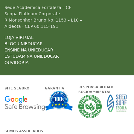
Sede Acadêmica Fortaleza – CE
Scopa Platinum Corporate
R Monsenhor Bruno No. 1153 – L10 –
Aldeota - CEP 60.115-191
LOJA VIRTUAL
BLOG UNIEDUCAR
ENSINE NA UNIEDUCAR
ESTUDAM NA UNIEDUCAR
OUVIDORIA
RESPONSABILIDADE
SITE SEGURO
GARANTIA
SOCIOAMBIENTAL
Google - Status do site no Nave
Garantia de satisfaçã
A Unieduc
SOMOS ASSOCIADOS