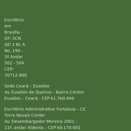
Escritório
em
Brasília -
DF: SCN
QD 2 BL A
No. 190 –
5º Andar
502 - 504
CEP:
70712-900
Sede Ceará – Eusebio
Av. Eusebio de Queiroz – Bairro Centro
Eusebio – Ceará - CEP 61.760-046
Escritório Administrativo Fortaleza – CE
Torre Novais Center
Av. Desembargador Moreira 2001 –
11º. andar Aldeota – CEP 60.170-001