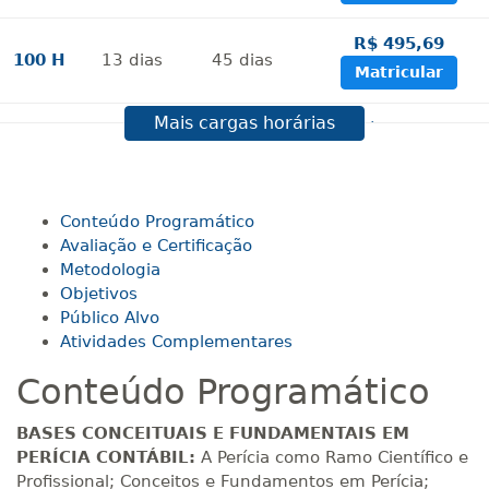
R$ 495,69
100 H
13
dias
45
dias
Matricular
Mais cargas horárias
R$ 594,81
120 H
15
dias
60
dias
Matricular
R$ 693,96
Conteúdo Programático
140 H
18
dias
60
dias
Matricular
Avaliação e Certificação
Metodologia
Objetivos
R$ 793,10
160 H
20
dias
60
dias
Público Alvo
Matricular
Atividades Complementares
Conteúdo Programático
R$ 892,23
180 H
23
dias
90
dias
Matricular
BASES CONCEITUAIS E
FUNDAMENTAIS EM
PERÍCIA CONTÁBIL:
A Perícia como Ramo Científico e
R$ 991,36
Profissional; Conceitos e Fundamentos em Perícia;
200 H
25
dias
90
dias