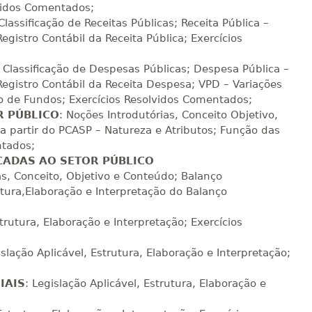
Matricular
lvidos Comentados;
Classificação de Receitas Públicas; Receita Pública –
gistro Contábil da Receita Pública; Exercícios
R$ 1.288,78
sualizar
Visualizar
ELETRÔNICO
Matricular
e Classificação de Despesas Públicas; Despesa Pública –
egistro Contábil da Receita Despesa; VPD – Variações
R$ 1.387,93
o de Fundos; Exercícios Resolvidos Comentados;
sualizar
Visualizar
ELETRÔNICO
Matricular
R PÚBLICO
: Noções Introdutórias, Conceito Objetivo,
a partir do PCASP – Natureza e Atributos; Função das
ntados;
R$ 1.487,06
sualizar
Visualizar
CADAS AO SETOR PÚBLICO
ELETRÔNICO
Matricular
as, Conceito, Objetivo e Conteúdo; Balanço
utura,Elaboração e Interpretação do Balanço
R$ 1.586,20
sualizar
Visualizar
ELETRÔNICO
strutura, Elaboração e Interpretação; Exercícios
Matricular
islação Aplicável, Estrutura, Elaboração e Interpretação;
R$ 1.685,33
sualizar
Visualizar
ELETRÔNICO
Matricular
IAIS
: Legislação Aplicável, Estrutura, Elaboração e