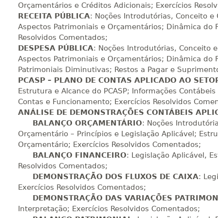
Orçamentários e Créditos Adicionais; Exercícios Reso
RECEITA PÚBLICA
: Noções Introdutórias, Conceito e 
Aspectos Patrimoniais e Orçamentários; Dinâmica do Re
260 H
33
dias
90
dias
Vi
Resolvidos Comentados;
DESPESA PÚBLICA
: Noções Introdutórias, Conceito 
Aspectos Patrimoniais e Orçamentários; Dinâmica do R
Patrimoniais Diminutivas; Restos a Pagar e Supriment
280 H
35
dias
120
dias
Vi
PCASP – PLANO DE CONTAS APLICADO AO SETO
Estrutura e Alcance do PCASP; Informações Contábeis 
Contas e Funcionamento; Exercícios Resolvidos Come
300 H
38
dias
120
dias
Vi
ANÁLISE DE DEMONSTRAÇÕES CONTÁBEIS APLI
BALANÇO ORÇAMENTÁRIO
: Noções Introdutóri
Orçamentário – Princípios e Legislação Aplicável; Estr
Orçamentário; Exercícios Resolvidos Comentados;
320 H
40
dias
120
dias
Vi
BALANÇO FINANCEIRO
: Legislação Aplicável, E
Resolvidos Comentados;
DEMONSTRAÇÃO DOS FLUXOS DE CAIXA
: Leg
Exercícios Resolvidos Comentados;
340 H
43
dias
120
dias
Vi
DEMONSTRAÇÃO DAS VARIAÇÕES PATRIMON
Interpretação; Exercícios Resolvidos Comentados;