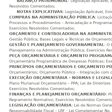
BALANÇO PATRIMONIAL
: Legislação Aplicável,
360 H
45
dias
120
dias
Vi
Resolvidos Comentados;
NOTAS EXPLICATIVAS
: Legislação Aplicável, Es
COMPRAS NA ADMINISTRAÇÃO PÚBLICA
: Licitaç
Processos e Procedimentos – Arrecadação e Programaçã
380 H
48
dias
150
dias
Vi
Exercícios Resolvidos Comentados;
ORÇAMENTO E CONTROLADORIA NA ADMINISTR
Gestão Pública; Bases Legais e Técnicas de Orçamento
400 H
50
dias
150
dias
Vi
GESTÃO E PLANEJAMENTO GOVERNAMENTAL
: O
Planejamento na Administração Pública; Exercícios R
PEÇA ORÇAMENTÁRIA E ORÇAMENTO PROGRAM
Orçamentária Programática de Despesas Públicas; Exe
420 H
53
dias
150
dias
Vi
PRINCÍPIOS ORÇAMENTÁRIOS E ORÇAMENTO PÚ
Orçamentários; Orçamento Público – Integração com o
EXECUÇÃO ORÇAMENTÁRIA – NORMAS E LEGISL
440 H
55
dias
150
dias
Vi
Plano Plurianual Orçamentário – PPA; Lei de Diretrize
Exercícios Resolvidos Comentados;
FINANÇAS E PLANEJAMENTO ORÇAMENTÁRIO
: P
Regramento Normativo; Exercícios Resolvidos Coment
LEGISLAÇÃO ORÇAMENTÁRIA
: Lei de Normas Gerai
Responsabilidade Fiscal – LRF - Lei Complementar No.