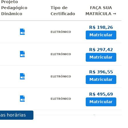
Projeto
Pedagógico
Tipo de
FAÇA SUA
Dinâmico
Certificado
MATRÍCULA →
R$ 198,26
sualizar
Visualizar
ELETRÔNICO
Matricular
R$ 297,42
sualizar
Visualizar
ELETRÔNICO
Matricular
R$ 396,55
sualizar
Visualizar
ELETRÔNICO
Matricular
R$ 495,69
sualizar
Visualizar
ELETRÔNICO
Matricular
as horárias
R$ 594,81
sualizar
Visualizar
ELETRÔNICO
Matricular