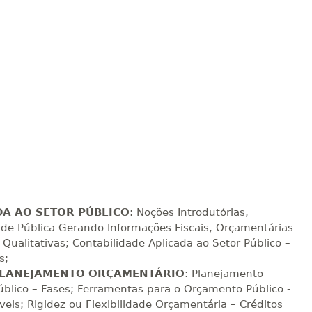
R$ 693,96
sualizar
Visualizar
ELETRÔNICO
Matricular
R$ 793,10
sualizar
Visualizar
ELETRÔNICO
Matricular
R$ 892,23
sualizar
Visualizar
ELETRÔNICO
Matricular
R$ 991,36
sualizar
Visualizar
ELETRÔNICO
Matricular
DA AO SETOR PÚBLICO
: Noções Introdutórias,
ade Pública Gerando Informações Fiscais, Orçamentárias
 Qualitativas; Contabilidade Aplicada ao Setor Público –
R$ 1.090,51
sualizar
Visualizar
ELETRÔNICO
s;
Matricular
 PLANEJAMENTO ORÇAMENTÁRIO
: Planejamento
blico – Fases; Ferramentas para o Orçamento Público -
R$ 1.189,66
veis; Rigidez ou Flexibilidade Orçamentária – Créditos
sualizar
Visualizar
ELETRÔNICO