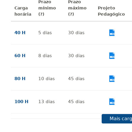
Prazo
Prazo
Carga
mínimo
máximo
Projeto
horária
(?)
(?)
Pedagógico
40 H
5
dias
30
dias
Vi
60 H
8
dias
30
dias
Vi
80 H
10
dias
45
dias
Vi
100 H
13
dias
45
dias
Vi
Mais carg
120 H
15
dias
60
dias
Vi