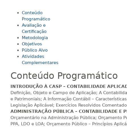
Conteúdo
140 H
18
dias
60
dias
Vi
Programático
Avaliação e
Certificação
160 H
20
dias
60
dias
Vi
Metodologia
Objetivos
Público Alvo
Atividades
180 H
23
dias
90
dias
Vi
Complementares
Conteúdo Programático
200 H
25
dias
90
dias
Vi
INTRODUÇÃO À CASP – CONTABILIDADE APLICA
Definição, Objeto e Campo de Aplicação; A Contabilid
e Patrimoniais; A Informação Contábil – Características
220 H
28
dias
90
dias
Vi
Legislação Aplicável; Exercícios Resolvidos Comentado
ADMINISTRAÇÃO PÚBLICA – CONTABILIDADE E
Orçamentário na Administração Pública; Orçamento Pú
PPA, LDO e LOA; Orçamento Público – Princípios Aplicá
240 H
30
dias
90
dias
Vi