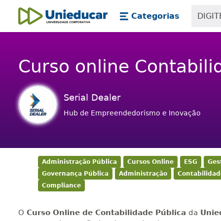
Skip main navigation
Skip to main content
Categorias
Unieducar
Curso online Contabili
Serial Dealer
Hub de Empreendedorismo e Inovação
Administração Pública
Cursos Online
ESG
Ges
Governança Pública
Administração
Contabilidad
Compliance
O
Curso Online de Contabilidade Pública
da
Unie