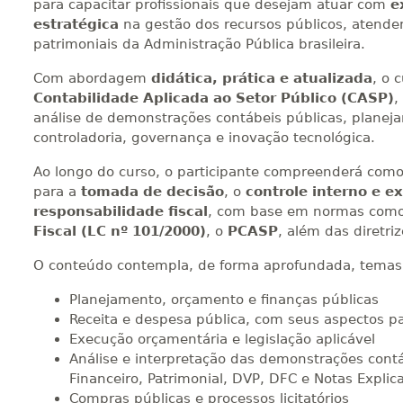
para capacitar profissionais que desejam atuar com
e
estratégica
na gestão dos recursos públicos, atendend
patrimoniais da Administração Pública brasileira.
Com abordagem
didática, prática e atualizada
, o 
Contabilidade Aplicada ao Setor Público (CASP)
,
análise de demonstrações contábeis públicas, planej
controladoria, governança e inovação tecnológica.
Ao longo do curso, o participante compreenderá como 
para a
tomada de decisão
, o
controle interno e e
responsabilidade fiscal
, com base em normas com
Fiscal (LC nº 101/2000)
, o
PCASP
, além das diretri
O conteúdo contempla, de forma aprofundada, temas
Planejamento, orçamento e finanças públicas
Receita e despesa pública, com seus aspectos pa
Execução orçamentária e legislação aplicável
Análise e interpretação das demonstrações contá
Financeiro, Patrimonial, DVP, DFC e Notas Explic
Compras públicas e processos licitatórios