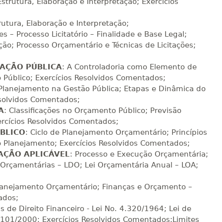
R$ 1.784,48
 Estrutura, Elaboração e Interpretação; Exercícios
sualizar
Visualizar
ELETRÔNICO
Matricular
trutura, Elaboração e Interpretação;
ões – Processo Licitatório – Finalidade e Base Legal;
R$ 1.883,61
o; Processo Orçamentário e Técnicas de Licitações;
sualizar
Visualizar
ELETRÔNICO
Matricular
AÇÃO PÚBLICA
: A Controladoria como Elemento de
R$ 1.982,74
 Público; Exercícios Resolvidos Comentados;
sualizar
Visualizar
ELETRÔNICO
 Planejamento na Gestão Pública; Etapas e Dinâmica do
Matricular
esolvidos Comentados;
A
: Classificações no Orçamento Público; Previsão
R$ 2.082,12
rcícios Resolvidos Comentados;
sualizar
Visualizar
ELETRÔNICO
Matricular
BLICO
: Ciclo de Planejamento Orçamentário; Princípios
 Planejamento; Exercícios Resolvidos Comentados;
AÇÃO APLICÁVEL
: Processo e Execução Orçamentária;
R$ 2.240,16
sualizar
Visualizar
ELETRÔNICO
s Orçamentárias – LDO; Lei Orçamentária Anual – LOA;
Matricular
lanejamento Orçamentário; Finanças e Orçamento –
ados;
s de Direito Financeiro - Lei No. 4.320/1964; Lei de
 101/2000; Exercícios Resolvidos Comentados;Limites