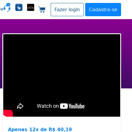
to
Fazer login
Cadastre-se
Carrinho de compras
Apenas
12x de
R$ 40,19