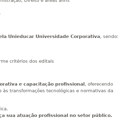
stração, Direito e áreas afins
o
pela Unieducar Universidade Corporativa
, sendo:
rme critérios dos editais
rativa e capacitação profissional
, oferecendo
e às transformações tecnológicas e normativas da
ica.
ça sua atuação profissional no setor público.